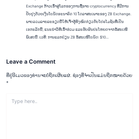
Exchange ກ້າວເຂົ້າສູ່ໂລກຂອງການຊື້ຂາຍ cryptocurrency ທີ່ມີການ
ປັບປຸງດ້ວຍເງິນໂບນັດອະນາຄົດ 10 ໂດລາສະເພາະຂອງ ZB Exchange.
ພາບລວມລາຍລະອຽດນີ້ໃຫ້ເຈົ້າຮູ້ທັງໝົດກ່ຽວກັບໂປຣໂມຊັນທີ່ເປັນ
ເອກະລັກນີ້, ແນະນຳວິທີເຂົ້າຮ່ວມ ແລະຮັບຜົນປະໂຫຍດຈາກຂໍ້ສະເໜີ
ພິເສດນີ້. ເວທີ: ການແລກປ່ຽນ ZB ຂໍ້ສະເໜີໂບນັດ: $10...
Leave a Comment
ທີ່ຢູ່ອີເມວຂອງທ່ານຈະບໍ່ຖືກເຜີຍແຜ່.
ຊ່ອງທີ່ຈຳເປັນແມ່ນຖືກໝາຍດ້ວຍ
*
Type
here..