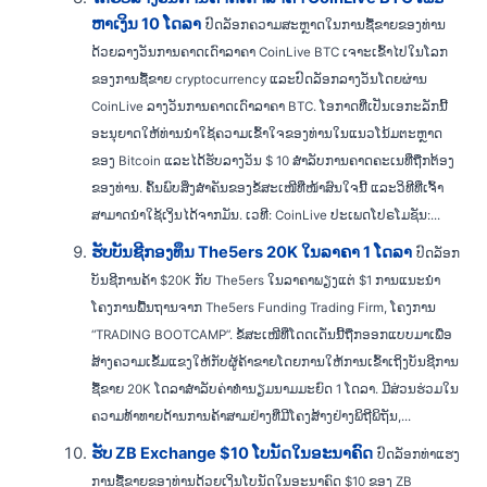
ຫາເງິນ 10 ໂດລາ
ປົດລັອກຄວາມສະຫຼາດໃນການຊື້ຂາຍຂອງທ່ານ
ດ້ວຍລາງວັນການຄາດເດົາລາຄາ CoinLive BTC ເຈາະເຂົ້າໄປໃນໂລກ
ຂອງການຊື້ຂາຍ cryptocurrency ແລະປົດລັອກລາງວັນໂດຍຜ່ານ
CoinLive ລາງວັນການຄາດເດົາລາຄາ BTC. ໂອກາດທີ່ເປັນເອກະລັກນີ້
ອະນຸຍາດໃຫ້ທ່ານນໍາໃຊ້ຄວາມເຂົ້າໃຈຂອງທ່ານໃນແນວໂນ້ມຕະຫຼາດ
ຂອງ Bitcoin ແລະໄດ້ຮັບລາງວັນ $ 10 ສໍາລັບການຄາດຄະເນທີ່ຖືກຕ້ອງ
ຂອງທ່ານ. ຄົ້ນພົບສິ່ງສຳຄັນຂອງຂໍ້ສະເໜີທີ່ໜ້າສົນໃຈນີ້ ແລະວິທີທີ່ເຈົ້າ
ສາມາດນຳໃຊ້ເງິນໄດ້ຈາກມັນ. ເວທີ: CoinLive ປະເພດໂປຣໂມຊັນ:...
ຮັບບັນຊີກອງທຶນ The5ers 20K ໃນລາຄາ 1 ໂດລາ
ປົດລັອກ
ບັນຊີການຄ້າ $20K ກັບ The5ers ໃນລາຄາພຽງແຕ່ $1 ການແນະນໍາ
ໂຄງການພື້ນຖານຈາກ The5ers Funding Trading Firm, ໂຄງການ
“TRADING BOOTCAMP”. ຂໍ້ສະເໜີທີ່ໂດດເດັ່ນນີ້ຖືກອອກແບບມາເພື່ອ
ສ້າງຄວາມເຂັ້ມແຂງໃຫ້ກັບຜູ້ຄ້າຂາຍໂດຍການໃຫ້ການເຂົ້າເຖິງບັນຊີການ
ຊື້ຂາຍ 20K ໂດລາສຳລັບຄ່າທຳນຽມນາມມະຍົດ 1 ໂດລາ. ມີສ່ວນຮ່ວມໃນ
ຄວາມທ້າທາຍດ້ານການຄ້າສາມຢ່າງທີ່ມີໂຄງສ້າງຢ່າງພິຖີພິຖັນ,...
ຮັບ ZB Exchange $10 ໂບນັດໃນອະນາຄົດ
ປົດລັອກທ່າແຮງ
ການຊື້ຂາຍຂອງທ່ານດ້ວຍເງິນໂບນັດໃນອະນາຄົດ $10 ຂອງ ZB