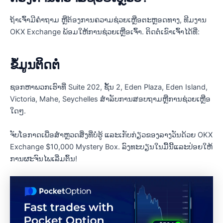
ຖ້າເຈົ້າມີຄຳຖາມ ຫຼືຕ້ອງການຄວາມຊ່ວຍເຫຼືອຕະຫຼອດທາງ, ທີມງານ
OKX Exchange ພ້ອມໃຫ້ການຊ່ວຍເຫຼືອເຈົ້າ. ຕິດຕໍ່ເຂົາເຈົ້າໄດ້ທີ່:
ຂໍ້​ມູນ​ຕິດ​ຕໍ່
ຊອກຫາພວກເຮົາທີ່ Suite 202, ຊັ້ນ 2, Eden Plaza, Eden Island,
Victoria, Mahe, Seychelles ສໍາລັບການສອບຖາມຫຼືການຊ່ວຍເຫຼືອ
ໃດໆ.
ຈັບໂອກາດເພື່ອສຳຫຼວດສິ່ງທີ່ບໍ່ຮູ້ ແລະເກັບກ່ຽວຂອງລາງວັນດ້ວຍ OKX
Exchange $10,000 Mystery Box. ລົງທະບຽນໃນມື້ນີ້ແລະປ່ອຍໃຫ້
ການຜະຈົນໄພເລີ່ມຕົ້ນ!