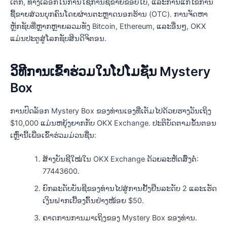
ເຕກ, ທາງເລືອກໃນການໃຊ້ການຊື້ຂາຍຂອບໃບ, ແລະການແກ້ໄຂການ
ຊື້ຂາຍສ່ວນບຸກຄົນໂດຍຜ່ານຕະຫຼາດນອກຮ້ານ (OTC). ການຈັດຫາ
ຫຼັກຊັບທີ່ຫຼາກຫຼາຍລວມທັງ Bitcoin, Ethereum, ແລະອື່ນໆ, OKX
ແມ່ນປະຕູສູ່ໂລກຊັບສິນດິຈິຕອນ.
ວິທີການເຂົ້າຮ່ວມໃນໂປໂມຊັ່ນ Mystery
Box
ການປົດລັອກ Mystery Box ຂອງທ່ານເອງທີ່ເຕັມໄປດ້ວຍຮາງວັນເຖິງ
$10,000 ແມ່ນຫຍຸ້ງຍາກກັບ OKX Exchange. ປະຕິບັດຕາມຂັ້ນຕອນ
ເຫຼົ່ານີ້ເພື່ອເຂົ້າຮ່ວມມ່ວນຊື່ນ:
ສ້າງບັນຊີໃໝ່ໃນ OKX Exchange ດ້ວຍລະຫັດສົ່ງຕໍ່:
77443600.
ຍົກລະດັບບັນຊີຂອງທ່ານໄປສູ່ການຢັ້ງຢືນລະດັບ 2 ແລະເຮັດ
ເງິນຝາກເບື້ອງຕົ້ນຢ່າງໜ້ອຍ $50.
ຄາດການການມາເຖິງຂອງ Mystery Box ຂອງທ່ານ.