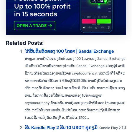
Related Posts:
ໄດ້ຮັບທຶນທົດລອງ 100 ໂດລາ | Sandai Exchange
ສຳຫຼວດການຄ້າກັບກອງທຶນທົດລອງ 100 ໂດລາຂອງ Sandai Exchange
ເລີ່ມຕົ້ນໃນມື້ການຊື້ຂາຍຂອງທ່ານກັບ Sandai Exchange, ປະຕູສູ່ໂລກທີ່
ມີການເຄື່ອນໄຫວຂອງການຊື້ຂາຍ cryptocurrency. ພວກເຮົາດີໃຈທີ່ຈະ
ຂະຫຍາຍຂໍ້ສະເໜີພິເສດໃຫ້ກັບຜູ້ໃຊ້ທີ່ໄດ້ຮັບການຢັ້ງຢືນໃໝ່ຂອງພວກ
ເຮົາ: ກອງທຶນທົດລອງ 100 ໂດລາເພື່ອເລີ່ມຕົ້ນປະສົບການການຊື້ຂາຍຂອງ
ທ່ານ. ໂອກາດນີ້ຊ່ວຍໃຫ້ທ່ານສາມາດທ່ອງໄປຫາຕະຫຼາດ
cryptocurrency ກັບລະບົບການຄຸ້ມຄອງການຄ້າທີ່ທັນສະໄຫມຂອງພວກ
ເຮົາ, ກໍານົດຂັ້ນຕອນສໍາລັບຜົນປະໂຫຍດທາງດ້ານການເງິນທີ່ມີທ່າແຮງ
ໂດຍບໍ່ມີການລົງທຶນເບື້ອງຕົ້ນ. ຊື່ໂບນັດ: $100...
ຮັບ Kandle Play 2 ຮັບ 10 USDT ທຸກໆມື້
Kandle Play 2 ໄດ້