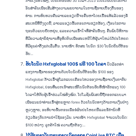
ການເງິນທີ່ໃໝ່ໆ, ໂບນັດຕ້ອນຮັບ 30 ໂດລາ 2023 ໂດດເດັ່ນເປັນໂອກາດ
ອັນສຳຄັນເພື່ອເສີມສ້າງຄວາມພະຍາຍາມໃນການຊື້ຂາຍເບື້ອງຕົ້ນຂອງ
ທ່ານ. ການທົບທວນຄືນລາຍລະອຽດນີ້ຈະຄົ້ນຫາໂດຍເນື້ອແທ້ແລ້ວຂອງຂໍ້
ສະເຫນີທີ່ດຶງດູດນີ້, ລາຍລະອຽດຂັ້ນຕອນການຮຽກຮ້ອງ, ເງື່ອນໄຂການ
ຖອນຕົວແບບຍືດຫຍຸ່ນ, ແລະຄວາມເຂົ້າໃຈທີ່ສໍາຄັນອື່ນໆ. ຄົ້ນພົບວິທີການ
ທີ່ມີຄວາມຊໍານິຊໍານານທີ່ອຸທິດຕົນເພື່ອສະເຫນີໃຫ້ຜູ້ມາໃຫມ່ໄດ້ປະໂຫຍດ
ທີ່ມີຄຸນຄ່າຕັ້ງແຕ່ເລີ່ມຕົ້ນ. ນາຍໜ້າ: ທັກສະ ໂບນັດ: $30 ໂບນັດຍິນດີຕ້ອນ
ຮັບ...
ຮັບໂບນັດ Hxfxglobal 100$ ຟຣີ 100 ໂດລາ
ປົດລັອກທ່າ
ແຮງການຊື້ຂາຍຂອງທ່ານດ້ວຍໂບນັດຍິນດີຕ້ອນຮັບ $100 ຂອງ
Hxfxglobal ກ້າວເຂົ້າສູ່ໂລກແບບເຄື່ອນໄຫວຂອງການຊື້ຂາຍເງິນຕາກັບ
Hxfxglobal, ບ່ອນທີ່ພວກເຮົາສະເໜີໂບນັດຕ້ອນຮັບທີ່ໜ້າຮັກແພງ 100
ໂດລາໃຫ້ກັບຜູ້ເຂົ້າຮ່ວມໃໝ່ທັງໝົດ. ໂປໂມຊັ່ນພິເສດນີ້ຖືກອອກແບບມາ
ເພື່ອແນະນໍາທ່ານເຂົ້າສູ່ຕະຫຼາດ forex ດ້ວຍໂບນັດທາງດ້ານການເງິນຢ່າງ
ຫຼວງຫຼາຍ, ອະທິບາຍຂັ້ນຕອນເພື່ອຂໍຜົນປະໂຫຍດນີ້ແລະຂໍ້ກໍານົດທີ່
ກ່ຽວຂ້ອງກັບການນໍາໃຊ້ຂອງມັນ. ນາຍໜ້າ: Hxfxglobal ຈຳນວນໂບນັດ:
$100 ຫວ່າງ: ລູກຄ້າໃໝ່ ຄວາມຖືກຕ້ອງ:...
ໄດ້ຮັບລາງວັນການຄາດເດົາລາຄາ CoinLive BTC ເພື່ອ