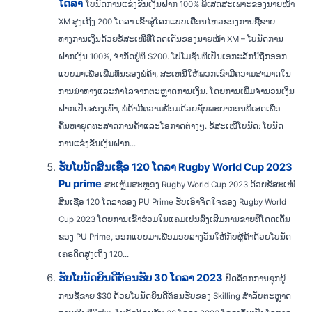
ໂດລາ
ໂບນັດການແຂ່ງຂັນເງິນຝາກ 100% ພິເສດສະເພາະຂອງນາຍໜ້າ
XM ສູງເຖິງ 200 ໂດລາ ເຂົ້າສູ່ໂລກແບບເຄື່ອນໄຫວຂອງການຊື້ຂາຍ
ທາງການເງິນດ້ວຍຂໍ້ສະເໜີທີ່ໂດດເດັ່ນຂອງນາຍໜ້າ XM – ໂບນັດການ
ຝາກເງິນ 100%, ຈຳກັດຢູ່ທີ່ $200. ໂປໂມຊັ່ນທີ່ເປັນເອກະລັກນີ້ຖືກອອກ
ແບບມາເພື່ອເພີ່ມທຶນຂອງພໍ່ຄ້າ, ສະເຫນີໃຫ້ພວກເຂົາມີຄວາມສາມາດໃນ
ການນໍາທາງແລະກໍາໄລຈາກຕະຫຼາດການເງິນ. ໂດຍການເພີ່ມຈໍານວນເງິນ
ຝາກເປັນສອງເທົ່າ, ພໍ່ຄ້າມີຄວາມພ້ອມດ້ວຍຊັບພະຍາກອນພິເສດເພື່ອ
ຄົ້ນຫາຍຸດທະສາດການຄ້າແລະໂອກາດຕ່າງໆ. ຂໍ້ສະເໜີໂບນັດ: ໂບນັດ
ການແຂ່ງຂັນເງິນຝາກ...
ຮັບໂບນັດສິນເຊື່ອ 120 ໂດລາ Rugby World Cup 2023
Pu prime
ສະເຫຼີມສະຫຼອງ Rugby World Cup 2023 ດ້ວຍຂໍ້ສະເໜີ
ສິນເຊື່ອ 120 ໂດລາຂອງ PU Prime ຮັບເອົາຈິດໃຈຂອງ Rugby World
Cup 2023 ໂດຍການເຂົ້າຮ່ວມໃນແຄມເປນສົ່ງເສີມການຂາຍທີ່ໂດດເດັ່ນ
ຂອງ PU Prime, ອອກແບບມາເພື່ອມອບລາງວັນໃຫ້ກັບຜູ້ຄ້າດ້ວຍໂບນັດ
ເຄຣດິດສູງເຖິງ 120...
ຮັບໂບນັດຍິນດີຕ້ອນຮັບ 30 ໂດລາ 2023
ປົດລັອກການຊຸກຍູ້
ການຊື້ຂາຍ $30 ດ້ວຍໂບນັດຍິນດີຕ້ອນຮັບຂອງ Skilling ສຳລັບຕະຫຼາດ