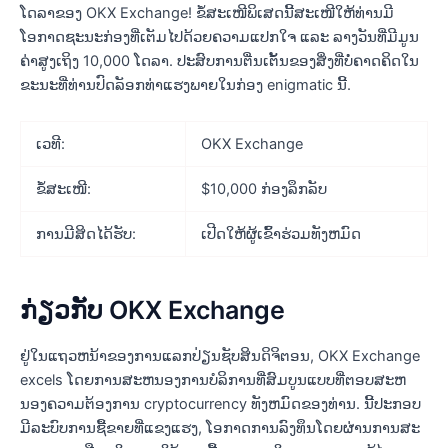
ໂດລາຂອງ OKX Exchange! ຂໍ້ສະເໜີພິເສດນີ້ສະເໜີໃຫ້ທ່ານມີ
ໂອກາດຊະນະກ່ອງທີ່ເຕັມໄປດ້ວຍຄວາມແປກໃຈ ແລະ ລາງວັນທີ່ມີມູນ
ຄ່າສູງເຖິງ 10,000 ໂດລາ. ປະສົບການຕື່ນເຕັ້ນຂອງສິ່ງທີ່ບໍ່ຄາດຄິດໃນ
ຂະນະທີ່ທ່ານປົດລັອກທ່າແຮງພາຍໃນກ່ອງ enigmatic ນີ້.
ເວທີ:
OKX Exchange
ຂໍ້ສະເໜີ:
$10,000 ກ່ອງລຶກລັບ
ການມີສິດໄດ້ຮັບ:
ເປີດໃຫ້ຜູ້ເຂົ້າຮ່ວມທັງຫມົດ
ກ່ຽວກັບ OKX Exchange
ຢູ່ໃນແຖວຫນ້າຂອງການແລກປ່ຽນຊັບສິນດິຈິຕອນ, OKX Exchange
excels ໂດຍການສະຫນອງການບໍລິການທີ່ສົມບູນແບບທີ່ຕອບສະຫ
ນອງຄວາມຕ້ອງການ cryptocurrency ທັງຫມົດຂອງທ່ານ. ນີ້ປະກອບ
ມີລະບົບການຊື້ຂາຍທີ່ແຂງແຮງ, ໂອກາດການລົງທຶນໂດຍຜ່ານການສະ