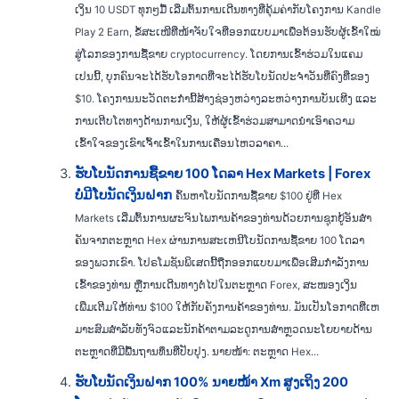
ເງິນ 10 USDT ທຸກໆມື້ ເລີ່ມຕົ້ນການເດີນທາງທີ່ຄຸ້ມຄ່າກັບໂຄງການ Kandle
Play 2 Earn, ຂໍ້ສະເໜີທີ່ໜ້າຈັບໃຈທີ່ອອກແບບມາເພື່ອຕ້ອນຮັບຜູ້ເຂົ້າໃໝ່
ສູ່ໂລກຂອງການຊື້ຂາຍ cryptocurrency. ໂດຍການເຂົ້າຮ່ວມໃນແຄມ
ເປນນີ້, ບຸກຄົນຈະໄດ້ຮັບໂອກາດທີ່ຈະໄດ້ຮັບໂບນັດປະຈຳວັນທີ່ຄົງທີ່ຂອງ
$10. ໂຄງການນະວັດຕະກໍານີ້ສ້າງຊ່ອງຫວ່າງລະຫວ່າງການບັນເທີງ ແລະ
ການເຕີບໂຕທາງດ້ານການເງິນ, ໃຫ້ຜູ້ເຂົ້າຮ່ວມສາມາດນໍາເອົາຄວາມ
ເຂົ້າໃຈຂອງເຂົາເຈົ້າເຂົ້າໃນການເຄື່ອນໄຫວລາຄາ...
ຮັບໂບນັດການຊື້ຂາຍ 100 ໂດລາ Hex Markets | Forex
ບໍ່ມີໂບນັດເງິນຝາກ
ຄົ້ນຫາໂບນັດການຊື້ຂາຍ $100 ຢູ່ທີ່ Hex
Markets ເລີ່ມຕົ້ນການຜະຈົນໄພການຄ້າຂອງທ່ານດ້ວຍການຊຸກຍູ້ອັນສໍາ
ຄັນຈາກຕະຫຼາດ Hex ຜ່ານການສະເຫນີໂບນັດການຊື້ຂາຍ 100 ໂດລາ
ຂອງພວກເຂົາ. ໂປຣໂມຊັນພິເສດນີ້ຖືກອອກແບບມາເພື່ອເສີມກຳລັງການ
ເຂົ້າຂອງທ່ານ ຫຼືການເດີນທາງຕໍ່ໄປໃນຕະຫຼາດ Forex, ສະໜອງເງິນ
ເພີ່ມເຕີມໃຫ້ທ່ານ $100 ໃຫ້ກັບຄັງການຄ້າຂອງທ່ານ. ມັນ​ເປັນ​ໂອ​ກາດ​ທີ່​ເຫ
ມາະ​ສົມ​ສໍາ​ລັບ​ທັງ​ຈົວ​ແລະ​ນັກ​ຄ້າ​ຕາມ​ລະ​ດູ​ການ​ສໍາ​ຫຼວດ​ນະ​ໂຍ​ບາຍ​ດ້ານ​
ຕະ​ຫຼາດ​ທີ່​ມີ​ພື້ນ​ຖານ​ທຶນ​ທີ່​ປັບ​ປຸງ​. ນາຍໜ້າ: ຕະຫຼາດ Hex...
ຮັບໂບນັດເງິນຝາກ 100% ນາຍໜ້າ Xm ສູງເຖິງ 200