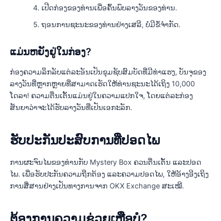
ເປີດກ່ອງຂອງທ່ານເພື່ອຄົ້ນພົບລາງວັນຂອງທ່ານ.
ຖອນການຊະນະຂອງທ່ານຢ່າງເສລີ, ບໍ່ມີຂໍ້ຈໍາກັດ.
ແມ່ນຫຍັງຢູ່ໃນກ່ອງ?
ກ່ອງຄວາມລຶກລັບແຕ່ລະອັນເປັນຂຸມຊັບສົມບັດທີ່ມີທ່າແຮງ, ບັນຈຸຂອງ
ລາງວັນທີ່ຫຼາກຫຼາຍທີ່ສາມາດເຮັດໃຫ້ທ່ານຊະນະໄດ້ເຖິງ 10,000
ໂດລາ! ຄວາມຕື່ນເຕັ້ນແມ່ນຢູ່ໃນຄວາມແປກໃຈ, ໂດຍແຕ່ລະກ່ອງ
ສັນຍາວ່າຈະໄດ້ຮັບລາງວັນທີ່ເປັນເອກະລັກ.
ຮັບປະກັນປະສົບການທີ່ປອດໄພ
ການຜະຈົນໄພຂອງທ່ານກັບ Mystery Box ຄວນຕື່ນເຕັ້ນ ແລະປອດ
ໄພ. ເພື່ອຮັບປະກັນຄວາມຖືກຕ້ອງ ແລະຄວາມປອດໄພ, ໃຫ້ອ້າງອີງເຖິງ
ການສື່ສານຢ່າງເປັນທາງການຈາກ OKX Exchange ສະເໝີ.
ຕ້ອງການຄວາມຊ່ວຍເຫຼືອບໍ?