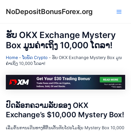
Skip
NoDepositBonusForex.org
to
Main
content
Men
ຮັບ OKX Exchange Mystery
Box ມູນຄ່າເຖິງ 10,000 ໂດລາ!
Home
-
ໂບນັດ Crypto
-
ຮັບ OKX Exchange Mystery Box ມູນ
ຄ່າເຖິງ 10,000 ໂດລາ!
ປົດລັອກຄວາມລັບຂອງ OKX
Exchange’s $10,000 Mystery Box!
ເລີ່ມຕົ້ນການເດີນທາງທີ່ຕື່ນເຕັ້ນກັບໂປຣໂມຊັນ Mystery Box 10,000