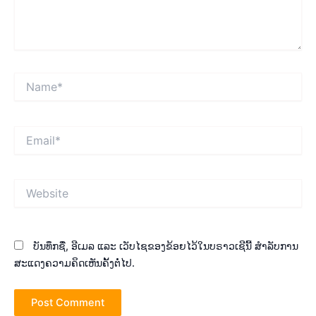
Name*
Email*
Website
ບັນທຶກຊື່, ອີເມລ ແລະ ເວັບໄຊຂອງຂ້ອຍໄວ້ໃນບຣາວເຊີນີ້ ສຳລັບການ
ສະແດງຄວາມຄິດເຫັນຄັ້ງຕໍ່ໄປ.