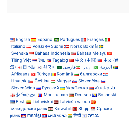
English
Español
Português
Français
Italiano
Polski
Suomi
Norsk Bokmål
Svenska
Bahasa Indonesia
Bahasa Melayu
Tiếng Việt
ไทย
Tagalog
中文 (中国)
中文 (台
灣)
日本語
한국어
فارسی
اردو
العربية
Afrikaans
Türkçe
Română
български
Hrvatski
Čeština
Magyar
Slovenčina
Slovenščina
Русский
Українська
Հայերեն
ქართული
Монгол хэл
Deutsch
Bosanski
Eesti
Lietuviškai
Latviešu valoda
македонски јазик
Kiswahili
Shqip
Српски
језик
ភាសាខ្មែរ
ພາສາລາວ
हिन्दी
עברית