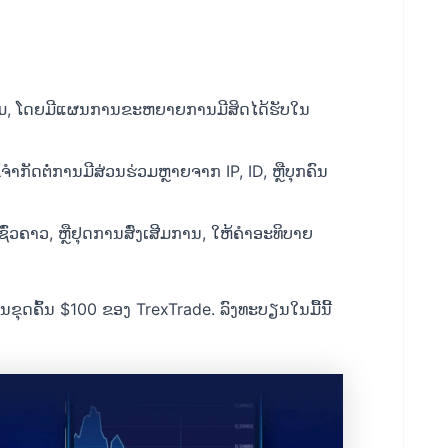
ມ, ໂດຍມີແຜນການຂະຫຍາຍການມີສິດໄດ້ຮັບໃນ
ໍ້ຈໍາກັດຕໍ່ການມີສ່ວນຮ່ວມຫຼາຍຈາກ IP, ID, ຫຼືບຸກຄົນ
່ວຄາວ, ຫຼືຢຸດການສົ່ງເສີມການ, ໃຫ້ຄຳອະທິບາຍ
ນຂຸດຄົ້ນ $100 ຂອງ TrexTrade. ລົງທະບຽນໃນມື້ນີ້