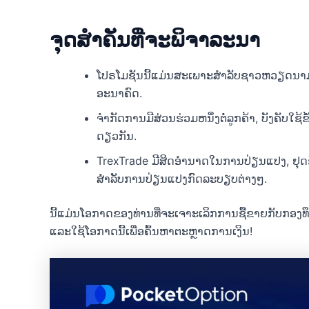
ຈຸດສໍາຄັນທີ່ຈະພິຈາລະນາ
ໂປຣໂມຊັນນີ້ແມ່ນສະເພາະສຳລັບຊາວຫວຽດນາ
ອະນາຄົດ.
ຈໍາກັດການມີສ່ວນຮ່ວມຫນຶ່ງຕໍ່ລູກຄ້າ, ບັງຄັບໃຊ້ຂ
ດຽວກັນ.
TrexTrade ມີສິດອຳນາດໃນການປ່ຽນແປງ, ຢຸດຊົ
ສຳລັບການປ່ຽນແປງກົດລະບຽບຕ່າງໆ.
ນີ້ແມ່ນໂອກາດຂອງທ່ານທີ່ຈະເຈາະເລິກການຊື້ຂາຍກັບກອງທຶ
ແລະໃຊ້ໂອກາດນີ້ເພື່ອຄົ້ນຫາຕະຫຼາດການເງິນ!