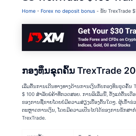
Home
-
Forex no deposit bonus
-
ຮັບ TrexTrade $
ກອງທຶນຂຸດຄົ້ນ TrexTrade 20
ເລີ່ມຕົ້ນການເດີນທາງທາງດ້ານການເງິນກັບກອງທຶນຂຸດຄົ້ນ
$ 100 ສໍາລັບພໍ່ຄ້າທີ່ກວດສອບ. ການລິເລີ່ມນີ້, ຕັ້ງແຕ່ຕົ້
ຂອງການຊື້ຂາຍໂດຍບໍ່ມີຄວາມສ່ຽງເບື້ອງຕົ້ນໃດໆ. ຜູ້ເຂົ້າຮ
ຕະຫຼາດການເງິນ, ໂດຍມີຄວາມເປັນໄປໄດ້ຂອງການຮັກສາກໍ
TrexTrade.