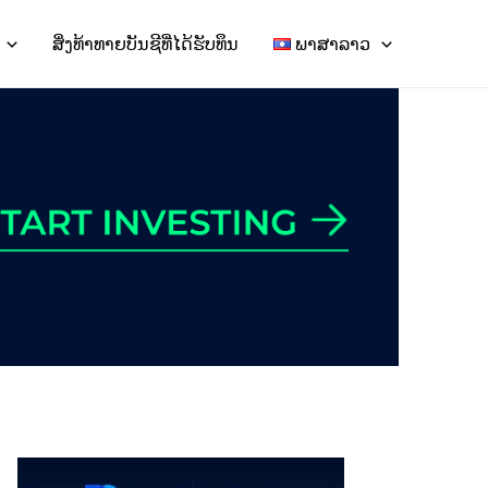
ສິ່ງທ້າທາຍບັນຊີທີ່ໄດ້ຮັບທຶນ
ພາສາລາວ