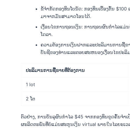
ຂໍ້ຈໍາກັດກອງທຶນໂບນັດ: ກອງທຶນເບື້ອງຕົ້ນ $100
ມາຈາກມັນສາມາດໂອນໄດ້.
ເງື່ອນໄຂການຖອນເງິນ: ການຖອນຜົນກຳໄລແມ່ນຂຶ
ໂດລາ.
ຄວາມຕ້ອງການເງິນຝາກແລະປະລິມານການຊື້ຂາຍ
ບັນຊີຂອງທ່ານແລະຕອບສະຫນອງເງື່ອນໄຂປະລິມ
ປະລິມານການຊື້ຂາຍທີ່ຕ້ອງການ
1 lot
2 ໂຕ
ຕົວຢ່າງ, ການບັນລຸຜົນກໍາໄລ $45 ຈາກກອງທຶນຂຸດຄົ້ນຈໍາເ
ຜະລິດຕະພັນທີ່ບໍ່ແມ່ນສະກຸນເງິນ virtual ພາຍໃນໄລຍະເວລາ 