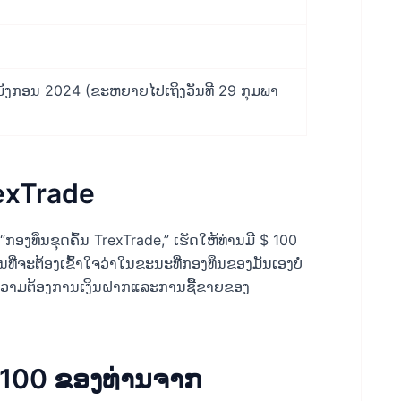
1 ມັງກອນ 2024 (ຂະຫຍາຍໄປເຖິງວັນທີ 29 ກຸມພາ
rexTrade
ນ “ກອງທຶນຂຸດຄົ້ນ TrexTrade,” ເຮັດໃຫ້ທ່ານມີ $ 100
ເປັນທີ່ຈະຕ້ອງເຂົ້າໃຈວ່າໃນຂະນະທີ່ກອງທຶນຂອງມັນເອງບໍ່
ັບຄວາມຕ້ອງການເງິນຝາກແລະການຊື້ຂາຍຂອງ
$100 ຂອງທ່ານຈາກ