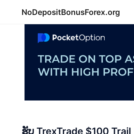
Skip
NoDepositBonusForex.org
to
content
ຮັບ TrexTrade $100 Trai