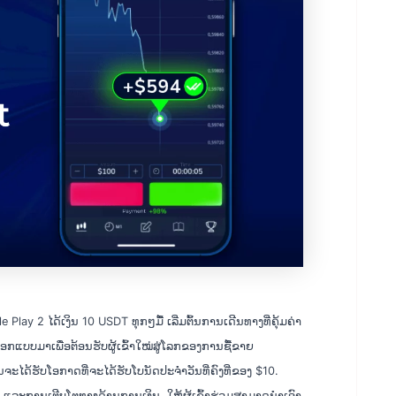
e Play 2 ໄດ້ເງິນ 10 USDT ທຸກໆມື້ ເລີ່ມຕົ້ນການເດີນທາງທີ່ຄຸ້ມຄ່າ
ອອກແບບມາເພື່ອຕ້ອນຮັບຜູ້ເຂົ້າໃໝ່ສູ່ໂລກຂອງການຊື້ຂາຍ
ຈະໄດ້ຮັບໂອກາດທີ່ຈະໄດ້ຮັບໂບນັດປະຈຳວັນທີ່ຄົງທີ່ຂອງ $10.
 ແລະການເຕີບໂຕທາງດ້ານການເງິນ, ໃຫ້ຜູ້ເຂົ້າຮ່ວມສາມາດນໍາເອົາ