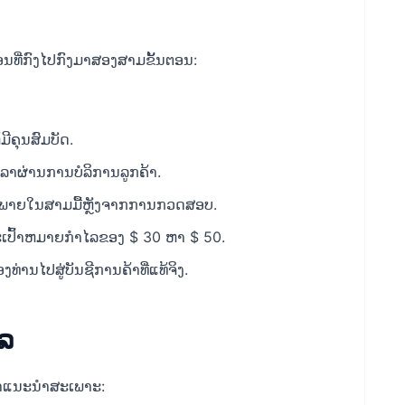
ອນທີ່ກົງໄປກົງມາສອງສາມຂັ້ນຕອນ:
ີຄຸນສົມບັດ.
ໂດລາຜ່ານການບໍລິການລູກຄ້າ.
່ານພາຍໃນສາມມື້ຫຼັງຈາກການກວດສອບ.
ເປົ້າຫມາຍກໍາໄລຂອງ $ 30 ຫາ $ 50.
ງທ່ານໄປສູ່ບັນຊີການຄ້າທີ່ແທ້ຈິງ.
ລ
ໍາແນະນໍາສະເພາະ: