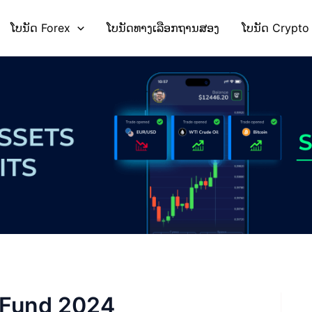
ໂບນັດ Forex
ໂບນັດທາງເລືອກຖານສອງ
ໂບນັດ Crypto
l Fund 2024