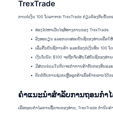
TrexTrade
ການຂໍເງິນ 100 ໂດລາຈາກ TrexTrade ກ່ຽວຂ້ອງກັບຂັ້ນຕ
ທ່ອງໄປຫາເວັບໄຊທ໌ທາງການຂອງ TrexTrade.
ລົງທະບຽນ ແລະກວດສອບບັນຊີຂອງທ່ານເພື່ອໃຫ້ມ
ເລີ່ມຕົ້ນບັນຊີການຄ້າ ແລະຮ້ອງຂໍເງິນທຶນ 100 
ເງິນໂບນັດ $100 ຈະຖືກຈັດສັນໃສ່ບັນຊີຂອງທ
ມີສ່ວນຮ່ວມໃນກິດຈະກໍາການຄ້າກັບກອງທຶນແລະ
ຕິດຕໍ່ກັບການຊ່ວຍເຫຼືອລູກຄ້າເພື່ອຍ້າຍລາຍໄດ້ຂອ
ຄໍາແນະນໍາສໍາລັບການຖອນກໍາໄ
ເພື່ອຖອນກໍາໄລການຊື້ຂາຍຂອງທ່ານ, TrexTrade ກໍານົດຄ