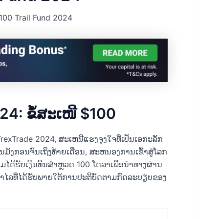
100 Trail Fund 2024
24: ຂໍ້ສະເໜີ $100
 TrexTrade 2024, ສະເຫນີແຮງຈູງໃຈທີ່ເປັນເອກະລັກ
ນເດືອນມັງກອນຈົນເຖິງທ້າຍເດືອນ, ສະຫນອງການເຂົ້າສູ່ໂລກ
່ວມໄດ້ຮັບເງິນທຶນສໍາຫຼວດ 100 ໂດລາເພື່ອນໍາທາງຜ່ານ
າໄລທີ່ໄດ້ຮັບພາຍໃຕ້ການປະຕິບັດຕາມກົດລະບຽບຂອງ