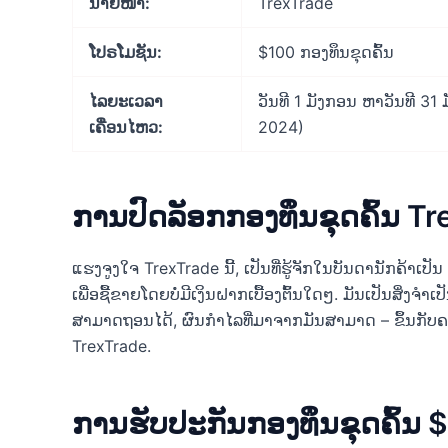
ນາຍໜ້າ:
TrexTrade
ໂປຣໂມຊັນ:
$100 ກອງທຶນຂຸດຄົ້ນ
ໄລຍະເວລາ
ວັນທີ 1 ມັງກອນ ຫາວັນທີ 3
ເຄື່ອນໄຫວ:
2024)
ການປົດລັອກກອງທຶນຂຸດຄົ້ນ T
ແຮງຈູງໃຈ TrexTrade ນີ້, ເປັນທີ່ຮູ້ຈັກໃນບັນດານັກຄ້າເປັ
ເພື່ອຊື້ຂາຍໂດຍບໍ່ມີເງິນຝາກເບື້ອງຕົ້ນໃດໆ. ມັນເປັນສິ່ງຈໍາ
ສາມາດຖອນໄດ້, ຜົນກໍາໄລທີ່ມາຈາກມັນສາມາດ – ຂຶ້ນກ
TrexTrade.
ການຮັບປະກັນກອງທຶນຂຸດຄົ້ນ 