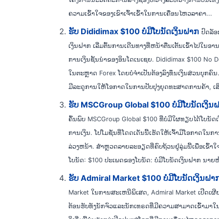
ຄວາມເຂົ້າໃຈຂອງເຂົາເຈົ້າເຂົ້າໃນການເຄື່ອນໄຫວລາຄາ...
ຮັບ Dididimax $100 ບໍ່ມີໂບນັດເງິນຝາກ
ປົດລັ
ເງິນຝາກ ເລີ່ມຕົ້ນການເດີນທາງທີ່ຫນ້າຕື່ນເຕັ້ນເຂົ້າໄປໃນ
ການເງິນຊັ້ນນໍາຂອງອິນໂດເນເຊຍ. Dididimax $100 No Depo
ໃນຕະຫຼາດ Forex ໂດຍບໍ່ຈໍາເປັນຕ້ອງລົງທຶນເງິນສ່ວນບຸກຄົນ
ມີລະດູການໃຫ້ໂອກາດໃນການປັບປຸງຍຸດທະສາດການຄ້າ, ເສີມສ
ຮັບ MSCGroup Global $100 ບໍ່ມີໂບນັດເງິນ
ຄົ້ນພົບ MSCGroup Global $100 ທີ່ບໍ່ມີໃຜທຽບໄດ້ໂບນັດ
ການເງິນ. ໂປໂມຊັ່ນທີ່ໂດດເດັ່ນນີ້ເຮັດໃຫ້ເຈົ້າມີໂອກາດໃ
ລ່ວງຫນ້າ. ສຳຫຼວດລາຍລະອຽດທີ່ຄົບຖ້ວນຢູ່ລຸ່ມນີ້ເພື່ອເຂົ້າໃ
ໂບນັດ: $100 ປະເພດຂອງໂບນັດ: ບໍ່ມີໂບນັດເງິນຝາກ ນາຍໜ້
ຮັບ Admiral Market $100 ບໍ່ມີໂບນັດເງິນຝ
Market ໃນການສະເຫນີພິເສດ, Admiral Market ເປີດເຜີຍເງ
ຕ້ອນຮັບທັງນັກຈົວແລະນັກເທຣດທີ່ມີຄວາມສາມາດເຂົ້າມາໃນກາ