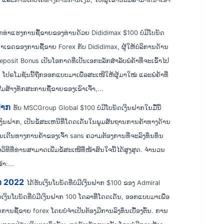
ອກທ່າແຮງການຊື້ຂາຍຂອງທ່ານດ້ວຍ Dididimax $100 ບໍ່ມີໂບນັດ
ອານາເຂດຂອງການຊື້ຂາຍ Forex ກັບ Dididimax, ຜູ້ໃຫ້ບໍລິການດ້ານ
sit Bonus ເປັນໂອກາດທີ່ເປັນເອກະລັກສໍາລັບພໍ່ຄ້າທີ່ຈະເຂົ້າໄປ
. ໂປຣໂມຊັນນີ້ຖືກອອກແບບມາເພື່ອສະເໜີໃຫ້ຜູ້ມາໃໝ່ ແລະພໍ່ຄ້າທີ່
້າງທັກສະການຊື້ຂາຍຂອງເຂົາເຈົ້າ,...
ຝາກ
ຮັບ MSCGroup Global $100 ບໍ່ມີໂບນັດເງິນຝາກໃນມື້ນີ້
ເງິນຝາກ, ເປັນຂໍ້ສະເຫນີທີ່ໂດດເດັ່ນໃນພູມສັນຖານການຄ້າທາງດ້ານ
ນການເດີນທາງການຄ້າຂອງເຈົ້າ sans ຄວາມຕ້ອງການທີ່ຈະລົງທຶນທຶນ
ຈວິທີທີ່ທ່ານສາມາດເພີ່ມຂໍ້ສະເໜີທີ່ໜ້າສົນໃຈນີ້ໄດ້ສູງສຸດ. ຈຳນວນ
າ:...
າກ 2022
ໄດ້ຮັບເງິນໂບນັດທີ່ບໍ່ມີເງິນຝາກ $100 ຂອງ Admiral
ິນໂບນັດທີ່ບໍ່ມີເງິນຝາກ 100 ໂດລາທີ່ໂດດເດັ່ນ, ອອກແບບມາເພື່ອ
ນຊື້ຂາຍ forex ໂດຍບໍ່ຈໍາເປັນຕ້ອງມີການລົງທຶນເບື້ອງຕົ້ນ. ການ