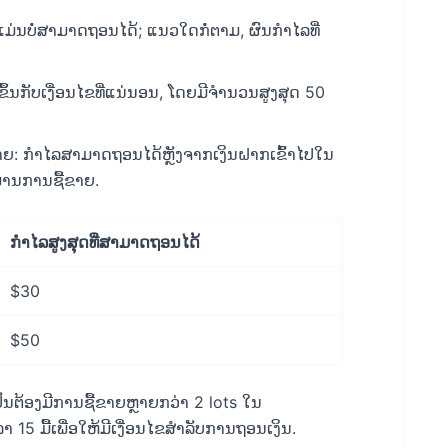
 ແມ່ນບໍ່ສາມາດຖອນໄດ້; ແນວໃດກໍ່ຕາມ, ຜົນກໍາໄລທີ່
້ນກັບເງື່ອນໄຂທີ່ແນ່ນອນ, ໂດຍມີຈຳນວນສູງສຸດ 50
: ກໍາໄລສາມາດຖອນໄດ້ຫຼັງຈາກເງິນຝາກເຂົ້າໄປໃນ
ານການຊື້ຂາຍ.
ກໍາໄລສູງສຸດທີ່ສາມາດຖອນໄດ້
$30
$50
ປັນຕ້ອງມີການຊື້ຂາຍຫຼາຍກວ່າ 2 lots ໃນ
15 ມື້ເພື່ອໃຫ້ມີເງື່ອນໄຂສໍາລັບການຖອນເງິນ.