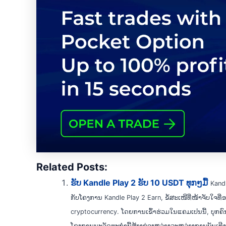
Related Posts:
ຮັບ Kandle Play 2 ຮັບ 10 USDT ທຸກໆມື້
Kandl
ກັບໂຄງການ Kandle Play 2 Earn, ຂໍ້ສະເໜີທີ່ໜ້າຈັບໃຈທີ່
cryptocurrency. ໂດຍການເຂົ້າຮ່ວມໃນແຄມເປນນີ້, ບຸກຄົນ
ໂຄງການນະວັດຕະກໍານີ້ສ້າງຊ່ອງຫວ່າງລະຫວ່າງການບັນເທີງ