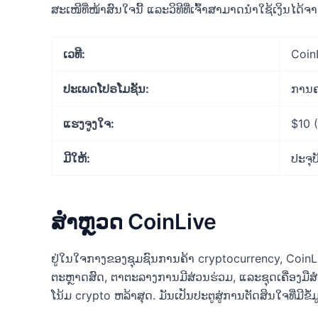
ສະເໜີທີ່ໜ້າສົນໃຈນີ້ ແລະວິທີທີ່ເຈົ້າສາມາດນຳໃຊ້ເງິນໄດ້ຈ
ເວທີ:
Coin
ປະເພດໂປຣໂມຊັນ:
ການຄ
ແຮງຈູງໃຈ:
$10 
ມີໃຫ້:
ປະຈຸບ
ສຳຫຼວດ CoinLive
ຢູ່ໃນໃຈກາງຂອງຊຸມຊົນການຄ້າ cryptocurrency, CoinLiv
ຕະຫຼາດສົດ, ຕາຕະລາງການມີສ່ວນຮ່ວມ, ແລະຊຸດເຄື່ອງມື
ໂນ້ມ crypto ຫລ້າສຸດ. ມັນເປັນປະຕູສູ່ການຕັດສິນໃຈທີ່ມີຂໍ້ມ