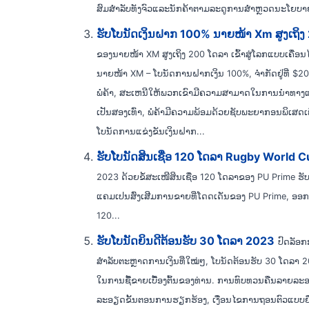
ສົມ​ສໍາ​ລັບ​ທັງ​ຈົວ​ແລະ​ນັກ​ຄ້າ​ຕາມ​ລະ​ດູ​ການ​ສໍາ​ຫຼວດ​ນະ​ໂຍ​ບາ
ຮັບໂບນັດເງິນຝາກ 100% ນາຍໜ້າ Xm ສູງເຖິງ
ຂອງນາຍໜ້າ XM ສູງເຖິງ 200 ໂດລາ ເຂົ້າສູ່ໂລກແບບເຄື່ອ
ນາຍໜ້າ XM – ໂບນັດການຝາກເງິນ 100%, ຈຳກັດຢູ່ທີ່ $200.
ພໍ່ຄ້າ, ສະເຫນີໃຫ້ພວກເຂົາມີຄວາມສາມາດໃນການນໍາທາງ
ເປັນສອງເທົ່າ, ພໍ່ຄ້າມີຄວາມພ້ອມດ້ວຍຊັບພະຍາກອນພິເສດ
ໂບນັດການແຂ່ງຂັນເງິນຝາກ...
ຮັບໂບນັດສິນເຊື່ອ 120 ໂດລາ Rugby World 
2023 ດ້ວຍຂໍ້ສະເໜີສິນເຊື່ອ 120 ໂດລາຂອງ PU Prime ຮ
ແຄມເປນສົ່ງເສີມການຂາຍທີ່ໂດດເດັ່ນຂອງ PU Prime, ອອກແ
120...
ຮັບໂບນັດຍິນດີຕ້ອນຮັບ 30 ໂດລາ 2023
ປົດລັອກ
ສຳລັບຕະຫຼາດການເງິນທີ່ໃໝ່ໆ, ໂບນັດຕ້ອນຮັບ 30 ໂດລາ 
ໃນການຊື້ຂາຍເບື້ອງຕົ້ນຂອງທ່ານ. ການທົບທວນຄືນລາຍລະອຽດນ
ລະອຽດຂັ້ນຕອນການຮຽກຮ້ອງ, ເງື່ອນໄຂການຖອນຕົວແບບຍືດຫຍຸ