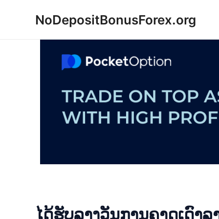
Skip
NoDepositBonusForex.org
to
content
ໄດ້ຮັບລາງວັນການຄາດເດົາລາ