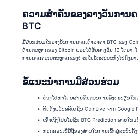
ຄວາມສໍາຄັນຂອງລາງວັນການຄ
BTC
ມີສ່ວນຮ່ວມໃນລາງວັນການຄາດເດົາລາຄາ BTC ຂອງ CoinL
ດ້ານຕະຫຼາດຂອງ Bitcoin ແລະໄດ້ຮັບລາງວັນ 10 ໂດລາ. ໂຄງ​ກ
ການ​ຄາດ​ຄະ​ເນ​ຕະ​ຫຼາດ​ຂອງ​ທ່ານ​ໃນ​ລັກ​ສະ​ນະ​ກົງ​ໄປ​ກົງ​ມາ​ແ
ຂໍ້ແນະນຳການມີສ່ວນຮ່ວມ
ທ່ອງໄປຫາໂດຍຜ່ານຂັ້ນຕອນການລົງທະບຽນໃນເວ
ຕິດຕັ້ງແອັບພລິເຄຊັນ CoinLive ຈາກ Google P
ເຂົ້າເຖິງໂປຣໂມຊັນ BTC Prediction ພາຍໃນແ
ກວດ​ສອບ​ເບີ​ມື​ຖື​ຂອງ​ທ່ານ​ໃນ​ການ​ເຂົ້າ​ສູ່​ລະ​ບົບ​ຄັ້ງ