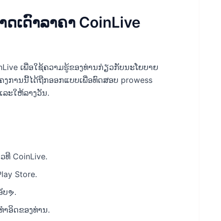
າດເດົາລາຄາ CoinLive
ive ເພື່ອໃຊ້ຄວາມຮູ້ຂອງທ່ານກ່ຽວກັບນະໂຍບາຍ
ານ​ນີ້​ໄດ້​ຖືກ​ອອກ​ແບບ​ເພື່ອ​ທົດ​ສອບ prowess
ລະ​ໃຫ້​ລາງ​ວັນ​.
ທີ CoinLive.
lay Store.
ອັບຯ.
​ທໍາ​ອິດ​ຂອງ​ທ່ານ​.