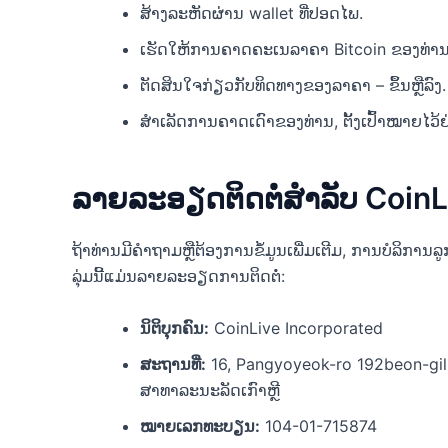
ສ້າງລະຫັດຜ່ານ wallet ທີ່ປອດໄພ.
ເຮັດໃຫ້ການຄາດຄະເນລາຄາ Bitcoin ຂອງທ່ານໂດ
ຕັດສິນໃຈກ່ຽວກັບທິດທາງຂອງລາຄາ – ຂຶ້ນຫຼືລົງ.
ສຳເລັດການຄາດເດົາຂອງທ່ານ, ຕັ້ງເປົ້າໝາຍໄວ້
ລາຍລະອຽດຕິດຕໍ່ສໍາລັບ CoinL
ຖ້າທ່ານມີຄໍາຖາມຫຼືຕ້ອງການຂໍ້ມູນເພີ່ມເຕີມ, ການບໍລິການລ
ລຸ່ມນີ້ແມ່ນລາຍລະອຽດການຕິດຕໍ່:
ນິຕິບຸກຄົນ:
CoinLive Incorporated
ສະຖານທີ່:
16, Pangyoyeok-ro 192beon-gil
ສາທາລະນະລັດເກົາຫຼີ
ໝາຍເລກທະບຽນ:
104-01-715874