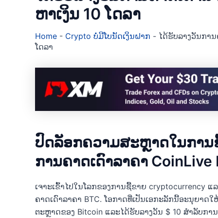
ຫາເງິນ 10 ໂດລາ
Home
-
Crypto ບໍ່ມີໂບນັດເງິນຝາກ
-
ໄດ້ຮັບລາງວັນການ
ໂດລາ
ປົດລັອກຄວາມສະຫຼາດໃນການຊື
ການຄາດເດົາລາຄາ CoinLive
ເຈາະເຂົ້າໄປໃນໂລກຂອງການຊື້ຂາຍ cryptocurrency ແລ
ຄາດເດົາລາຄາ BTC. ໂອກາດທີ່ເປັນເອກະລັກນີ້ອະນຸຍາດໃ
ຕະຫຼາດຂອງ Bitcoin ແລະໄດ້ຮັບລາງວັນ $ 10 ສໍາລັບການຄາ