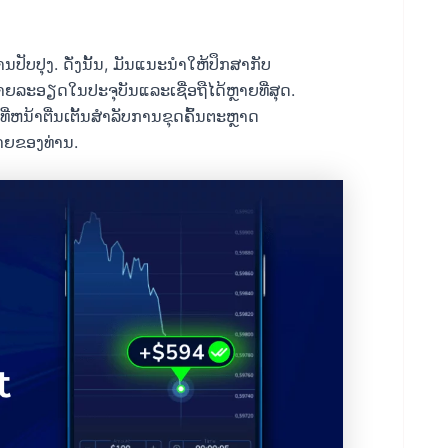
ັບປຸງ. ດັ່ງນັ້ນ, ມັນແນະນໍາໃຫ້ປຶກສາກັບ
ຍລະອຽດໃນປະຈຸບັນແລະເຊື່ອຖືໄດ້ຫຼາຍທີ່ສຸດ.
ຫນ້າຕື່ນເຕັ້ນສໍາລັບການຂຸດຄົ້ນຕະຫຼາດ
າຍຂອງທ່ານ.