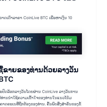
ຄາດເດົາລາຄາ CoinLive BTC ເພື່ອຫາເງິນ 10
້ຂາຍຂອງທ່ານດ້ວຍລາງວັນ
 BTC
ະປົດລັອກລາງວັນໂດຍຜ່ານ CoinLive ລາງວັນການ
ຫ້ທ່ານນໍາໃຊ້ຄວາມເຂົ້າໃຈຂອງທ່ານໃນແນວໂນ້ມ
ດຄະເນທີ່ຖືກຕ້ອງຂອງທ່ານ. ຄົ້ນພົບສິ່ງສຳຄັນຂອງຂໍ້