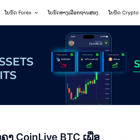
ໂບນັດ Forex
ໂບນັດທາງເລືອກຖານສອງ
ໂບນັດ Crypto
ຄາ CoinLive BTC ເພື່ອ