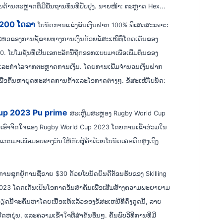
ຍ​ດ້ານ​ຕະ​ຫຼາດ​ທີ່​ມີ​ພື້ນ​ຖານ​ທຶນ​ທີ່​ປັບ​ປຸງ​. ນາຍໜ້າ: ຕະຫຼາດ Hex...
 200 ໂດລາ
ໂບນັດການແຂ່ງຂັນເງິນຝາກ 100% ພິເສດສະເພາະ
ນໄຫວຂອງການຊື້ຂາຍທາງການເງິນດ້ວຍຂໍ້ສະເໜີທີ່ໂດດເດັ່ນຂອງ
 ໂປໂມຊັ່ນທີ່ເປັນເອກະລັກນີ້ຖືກອອກແບບມາເພື່ອເພີ່ມທຶນຂອງ
ແລະກໍາໄລຈາກຕະຫຼາດການເງິນ. ໂດຍການເພີ່ມຈໍານວນເງິນຝາກ
ເພື່ອຄົ້ນຫາຍຸດທະສາດການຄ້າແລະໂອກາດຕ່າງໆ. ຂໍ້ສະເໜີໂບນັດ:
Cup 2023 Pu prime
ສະເຫຼີມສະຫຼອງ Rugby World Cup
ັບເອົາຈິດໃຈຂອງ Rugby World Cup 2023 ໂດຍການເຂົ້າຮ່ວມໃນ
ບບມາເພື່ອມອບລາງວັນໃຫ້ກັບຜູ້ຄ້າດ້ວຍໂບນັດເຄຣດິດສູງເຖິງ
ການຊຸກຍູ້ການຊື້ຂາຍ $30 ດ້ວຍໂບນັດຍິນດີຕ້ອນຮັບຂອງ Skilling
2023 ໂດດເດັ່ນເປັນໂອກາດອັນສຳຄັນເພື່ອເສີມສ້າງຄວາມພະຍາຍາມ
ີ້ຈະຄົ້ນຫາໂດຍເນື້ອແທ້ແລ້ວຂອງຂໍ້ສະເຫນີທີ່ດຶງດູດນີ້, ລາຍ
່ນ, ແລະຄວາມເຂົ້າໃຈທີ່ສໍາຄັນອື່ນໆ. ຄົ້ນພົບວິທີການທີ່ມີ