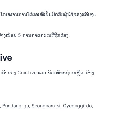
ຍຜ່ານການໂຕ້ຕອບທີ່ເປັນມິດກັບຜູ້ໃຊ້ຂອງແອັບຯ.
ຢ່າງໜ້ອຍ 5 ການຄາດຄະເນທີ່ຖືກຕ້ອງ.
ive
ູກຄ້າຂອງ CoinLive ແມ່ນພ້ອມທີ່ຈະຊ່ວຍເຫຼືອ. ຂ້າງ
, Bundang-gu, Seongnam-si, Gyeonggi-do,