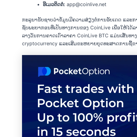
ອີເມວຕິດຕໍ່:
app@coinlive.net
ກະລຸນາຮັບຊາບວ່າຂໍ້ມູນມີຄວາມສ່ຽງຕໍ່ການອັບເດດ ແລະການປ
ຊັບພະຍາກອນທີ່ເປັນທາງການຂອງ CoinLive ເພື່ອໃຫ້ໄດ້ລາ
ລາງວັນການຄາດເດົາລາຄາ CoinLive BTC ແມ່ນເສັ້ນທາງທີ່
cryptocurrency ແລະເສີມຂະຫຍາຍຍຸດທະສາດການຊື້ຂ