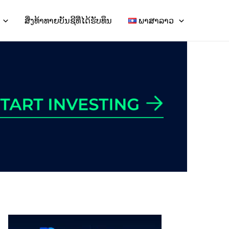
ສິ່ງທ້າທາຍບັນຊີທີ່ໄດ້ຮັບທຶນ
ພາສາລາວ