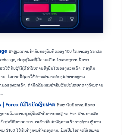
ange
ສຳຫຼວດການຄ້າກັບກອງທຶນທົດລອງ 100 ໂດລາຂອງ Sandai
Exchange, ປະຕູສູ່ໂລກທີ່ມີການເຄື່ອນໄຫວຂອງການຊື້ຂາຍ
ດໃຫ້ກັບຜູ້ໃຊ້ທີ່ໄດ້ຮັບການຢັ້ງຢືນໃໝ່ຂອງພວກເຮົາ: ກອງທຶນ
ງທ່ານ. ໂອກາດນີ້ຊ່ວຍໃຫ້ທ່ານສາມາດທ່ອງໄປຫາຕະຫຼາດ
ໄຫມຂອງພວກເຮົາ, ກໍານົດຂັ້ນຕອນສໍາລັບຜົນປະໂຫຍດທາງດ້ານການ
...
 Forex ບໍ່ມີໂບນັດເງິນຝາກ
ຄົ້ນຫາໂບນັດການຊື້ຂາຍ
ຂອງທ່ານດ້ວຍການຊຸກຍູ້ອັນສໍາຄັນຈາກຕະຫຼາດ Hex ຜ່ານການສະ
ິເສດນີ້ຖືກອອກແບບມາເພື່ອເສີມກຳລັງການເຂົ້າຂອງທ່ານ ຫຼືການ
ນ $100 ໃຫ້ກັບຄັງການຄ້າຂອງທ່ານ. ມັນ​ເປັນ​ໂອ​ກາດ​ທີ່​ເຫມາະ​