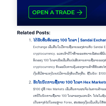
Related Posts:
ໄດ້ຮັບທຶນທົດລອງ 100 ໂດລາ | Sandai Exch
Exchange ເລີ່ມຕົ້ນໃນມື້ການຊື້ຂາຍຂອງທ່ານກັບ Sandai 
cryptocurrency. ພວກເຮົາດີໃຈທີ່ຈະຂະຫຍາຍຂໍ້ສະເໜີພິເສ
ທົດລອງ 100 ໂດລາເພື່ອເລີ່ມຕົ້ນປະສົບການການຊື້ຂາຍຂອ
cryptocurrency ກັບລະບົບການຄຸ້ມຄອງການຄ້າທີ່ທັນສະ
ເງິນທີ່ມີທ່າແຮງໂດຍບໍ່ມີການລົງທຶນເບື້ອງຕົ້ນ. ຊື່ໂບນັດ: $100
ຮັບໂບນັດການຊື້ຂາຍ 100 ໂດລາ Hex Markets |
$100 ຢູ່ທີ່ Hex Markets ເລີ່ມຕົ້ນການຜະຈົນໄພການຄ້າ
ເຫນີໂບນັດການຊື້ຂາຍ 100 ໂດລາຂອງພວກເຂົາ. ໂປຣໂມຊັນພ
ເດີນທາງຕໍ່ໄປໃນຕະຫຼາດ Forex, ສະໜອງເງິນເພີ່ມເຕີມໃຫ້ທ່າ