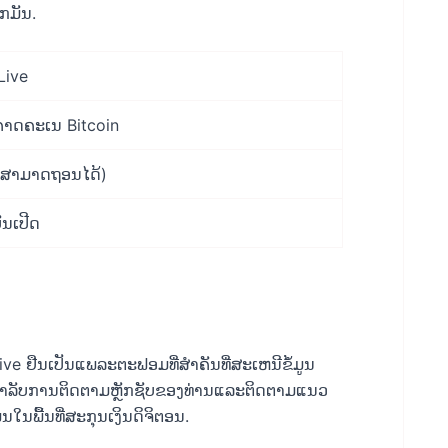
າກມັນ.
Live
າດຄະເນ Bitcoin
(ສາມາດຖອນໄດ້)
ັນເປີດ
e ຢືນເປັນແພລະຕະຟອມທີ່ສໍາຄັນທີ່ສະເຫນີຂໍ້ມູນ
ສໍາລັບການຕິດຕາມຫຼັກຊັບຂອງທ່ານແລະຕິດຕາມແນວ
ູນໃນພື້ນທີ່ສະກຸນເງິນດິຈິຕອນ.