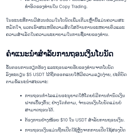
ທຳອິດຂອງທ່ານໃນ Copy Trading.
ໃນຂະນະທີ່ການມີສ່ວນຮ່ວມໃນໂບນັດເພີ່ມເຕີມເຫຼົ່ານີ້ແມ່ນຄວາມສະ
ຫມັກໃຈ, ພວກເຂົາສະເຫນີຄວາມສົດໃສດ້ານການຂະຫຍາຍຕົວແລະ
ຄວາມສໍາເລັດໃນຄວາມພະຍາຍາມໃນການຊື້ຂາຍຂອງທ່ານ.
ຄໍາແນະນໍາສໍາລັບການຖອນເງິນໂບນັດ
ຂັ້ນຕອນການຮຽກຮ້ອງ ແລະຖອນລາຍຮັບຂອງທ່ານຈາກໂບນັດ
ລົງທະບຽນ $5 USDT ໄດ້ຖືກອອກແບບໃຫ້ມີຄວາມລຽບງ່າຍ, ປະຕິບັດ
ຕາມຂໍ້ແນະນຳສະເພາະ:
ການຖອນກໍາໄລແມ່ນອະນຸຍາດໃຫ້ໂດຍບໍ່ມີການກໍານົດເງິນ
ຝາກເບື້ອງຕົ້ນ; ຢ່າງໃດກໍຕາມ, ຈໍານວນເງິນໂບນັດແມ່ນບໍ່
ສາມາດຖອນໄດ້.
ຕ້ອງການຢ່າງໜ້ອຍ $10 ໃນ USDT ສຳລັບການຖອນເງິນ.
ການຖອນເງິນແມ່ນຖືກເປີດໃຊ້ຫຼັງຈາກການເປີດໃຊ້ສອງປັດ