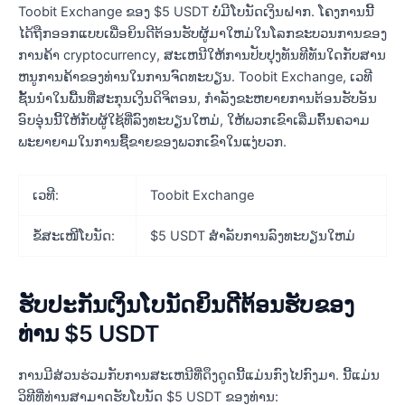
Toobit Exchange ຂອງ $5 USDT ບໍ່ມີໂບນັດເງິນຝາກ. ໂຄງ​ການ​ນີ້​
ໄດ້​ຖືກ​ອອກ​ແບບ​ເພື່ອ​ຍິນ​ດີ​ຕ້ອນ​ຮັບ​ຜູ້​ມາ​ໃຫມ່​ໃນ​ໂລກ​ຂະ​ບວນ​ການ​ຂອງ​
ການ​ຄ້າ cryptocurrency​, ສະ​ເຫນີ​ໃຫ້​ການ​ປັບ​ປຸງ​ທັນ​ທີ​ທັນ​ໃດ​ກັບ​ສານ​
ຫນູ​ການ​ຄ້າ​ຂອງ​ທ່ານ​ໃນ​ການ​ຈົດ​ທະ​ບຽນ​. Toobit Exchange, ເວທີ
ຊັ້ນນໍາໃນພື້ນທີ່ສະກຸນເງິນດິຈິຕອນ, ກໍາລັງຂະຫຍາຍການຕ້ອນຮັບອັນ
ອົບອຸ່ນນີ້ໃຫ້ກັບຜູ້ໃຊ້ທີ່ລົງທະບຽນໃຫມ່, ໃຫ້ພວກເຂົາເລີ່ມຕົ້ນຄວາມ
ພະຍາຍາມໃນການຊື້ຂາຍຂອງພວກເຂົາໃນແງ່ບວກ.
ເວທີ:
Toobit Exchange
ຂໍ້ສະເໜີໂບນັດ:
$5 USDT ສໍາລັບການລົງທະບຽນໃຫມ່
ຮັບປະກັນເງິນໂບນັດຍິນດີຕ້ອນຮັບຂອງ
ທ່ານ $5 USDT
ການມີສ່ວນຮ່ວມກັບການສະເຫນີທີ່ດຶງດູດນີ້ແມ່ນກົງໄປກົງມາ. ນີ້ແມ່ນ
ວິທີທີ່ທ່ານສາມາດຮັບໂບນັດ $5 USDT ຂອງທ່ານ: