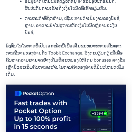
ອະນຸຍາດໃຫ້ມີບັນຊີດຽວຕໍ່ທີ່ຢູ່ IP ແລະອຸປະກອນມືຖື,
ຮັບປະກັນການເຂົ້າເຖິງເງິນໂບນັດທີ່ເທົ່າທຽມກັນ.
ການກະທໍາທີ່ຖືກຫ້າມ, ເຊັ່ນ: ການດໍາເນີນງານຂອງບັນຊີ
ຫຼາຍ, ອາດຈະນໍາໄປສູ່ການຫັກເງິນໂບນັດຫຼືການລະງັບ
ບັນຊີ.
ລົງທຶນໃນໂອກາດທີ່ເປັນເອກະລັກນີ້ເພື່ອເສີມຂະຫຍາຍການເດີນທາງ
ການຊື້ຂາຍຂອງທ່ານກັບ Toobit Exchange. ລົງ​ທະ​ບຽນ​ດຽວ​ນີ້​ເພື່ອ​
ຄົ້ນ​ຫາ​ຄວາມ​ສາ​ມາດ​ຢ່າງ​ເຕັມ​ທີ່​ສະ​ຫນອງ​ໃຫ້​ໂດຍ bonuses ລາງ​ວັນ​
ເຫຼົ່າ​ນີ້​ແລະ​ເລີ່ມ​ຕົ້ນ​ການ​ຜະ​ຈົນ​ໄພ​ການ​ຄ້າ​ຂອງ​ທ່ານ​ທີ່​ມີ​ປະ​ໂຫຍດ​ເພີ່ມ​
ເຕີມ.