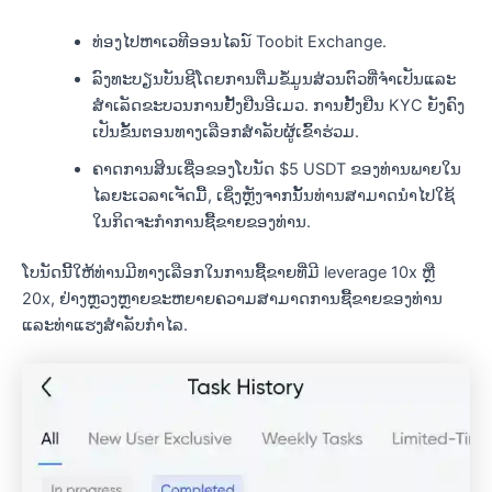
ທ່ອງໄປຫາເວທີອອນໄລນ໌ Toobit Exchange.
ລົງທະບຽນບັນຊີໂດຍການຕື່ມຂໍ້ມູນສ່ວນຕົວທີ່ຈໍາເປັນແລະ
ສໍາເລັດຂະບວນການຢັ້ງຢືນອີເມວ. ການຢັ້ງຢືນ KYC ຍັງຄົງ
ເປັນຂັ້ນຕອນທາງເລືອກສຳລັບຜູ້ເຂົ້າຮ່ວມ.
ຄາດການສິນເຊື່ອຂອງໂບນັດ $5 USDT ຂອງທ່ານພາຍໃນ
ໄລຍະເວລາເຈັດມື້, ເຊິ່ງຫຼັງຈາກນັ້ນທ່ານສາມາດນໍາໄປໃຊ້
ໃນກິດຈະກໍາການຊື້ຂາຍຂອງທ່ານ.
ໂບນັດນີ້ໃຫ້ທ່ານມີທາງເລືອກໃນການຊື້ຂາຍທີ່ມີ leverage 10x ຫຼື
20x, ຢ່າງຫຼວງຫຼາຍຂະຫຍາຍຄວາມສາມາດການຊື້ຂາຍຂອງທ່ານ
ແລະທ່າແຮງສໍາລັບກໍາໄລ.