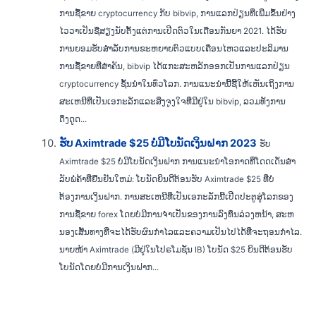
ການຊື້ຂາຍ cryptocurrency ກັບ bibvip, ການແລກປ່ຽນທີ່ເພີ່ມຂຶ້ນຢ່າງ
ໄວວາເປັນຊື່ສຽງນັບຕັ້ງແຕ່ການເປີດຕົວໃນເດືອນກັນຍາ 2021. ໄດ້ຮັບ
ການຍອມຮັບສໍາລັບການຂະຫຍາຍຕົວແບບເຄື່ອນໄຫວແລະປະລິມານ
ການຊື້ຂາຍທີ່ສໍາຄັນ, bibvip ໄດ້ແກະສະຫລັກອອກເປັນການແລກປ່ຽນ
cryptocurrency ຊັ້ນນໍາໃນທົ່ວໂລກ. ການແນະນໍານີ້ຊີ້ໃຫ້ເຫັນເຖິງການ
ສະເຫນີທີ່ເປັນເອກະລັກແລະສິ່ງຈູງໃຈທີ່ມີຢູ່ໃນ bibvip, ລວມທັງການ
ດຶງດູດ...
ຮັບ Aximtrade $25 ບໍ່ມີໂບນັດເງິນຝາກ 2023
ຮັບ
Aximtrade $25 ບໍ່ມີໂບນັດເງິນຝາກ ການແນະນໍາໂອກາດທີ່ໂດດເດັ່ນສໍາ
ລັບພໍ່ຄ້າທີ່ຢືນຢັນໃຫມ່: ໂບນັດຍິນດີຕ້ອນຮັບ Aximtrade $25 ທີ່ບໍ່
ຕ້ອງການເງິນຝາກ. ການສະເຫນີທີ່ເປັນເອກະລັກນີ້ເປີດປະຕູສູ່ໂລກຂອງ
ການຊື້ຂາຍ forex ໂດຍບໍ່ມີການຈໍາເປັນຂອງການລົງທຶນລ່ວງຫນ້າ, ສະຫ
ນອງເສັ້ນທາງທີ່ຈະໄດ້ຮັບຜົນກໍາໄລແລະຄວາມເປັນໄປໄດ້ທີ່ຈະຖອນກໍາໄລ.
ນາຍໜ້າ Aximtrade (ມີຢູ່ໃນໂປຣໂມຊັນ IB) ໂບນັດ $25 ຍິນດີຕ້ອນຮັບ
ໂບນັດໂດຍບໍ່ມີການເງິນຝາກ...