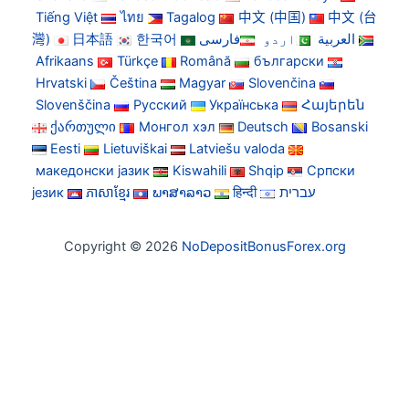
Tiếng Việt
ไทย
Tagalog
中文 (中国)
中文 (台
灣)
日本語
한국어
فارسی
اردو
العربية
Afrikaans
Türkçe
Română
български
Hrvatski
Čeština
Magyar
Slovenčina
Slovenščina
Русский
Українська
Հայերեն
ქართული
Монгол хэл
Deutsch
Bosanski
Eesti
Lietuviškai
Latviešu valoda
македонски јазик
Kiswahili
Shqip
Српски
језик
ភាសាខ្មែរ
ພາສາລາວ
हिन्दी
עברית
Copyright © 2026
NoDepositBonusForex.org