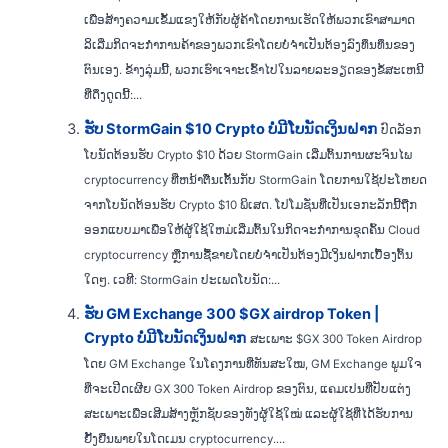
ເພື່ອສ້າງຄວາມເຂັ້ມແຂງໃຫ້ກັບຜູ້ຄ້າໂດຍການເຮັດໃຫ້ພວກເຂົາສາມາດ
ລິເລີ່ມກິດຈະກໍາການຄ້າຂອງພວກເຂົາໂດຍບໍ່ຈໍາເປັນຕ້ອງລົງທຶນທຶນຂອງ
ຕົນເອງ. ຂ້າງລຸ່ມນີ້, ພວກເຮົາເຈາະເຂົ້າໄປໃນລາຍລະອຽດຂອງຂໍ້ສະເຫນີ
ທີ່ດຶງດູດນີ້:...
ຮັບ StormGain $10 Crypto ບໍ່ມີໂບນັດເງິນຝາກ
ປົດລັອກ
ໂບນັດຕ້ອນຮັບ Crypto $10 ດ້ວຍ StormGain ເລີ່ມຕົ້ນການຜະຈົນໄພ
cryptocurrency ທີ່ຫນ້າຕື່ນເຕັ້ນກັບ StormGain ໂດຍການໃຊ້ປະໂຫຍດ
ຈາກໂບນັດຕ້ອນຮັບ Crypto $10 ພິເສດ. ໂປໂມຊັ່ນທີ່ເປັນເອກະລັກນີ້ຖືກ
ອອກແບບມາເພື່ອໃຫ້ຜູ້ໃຊ້ໃຫມ່ເລີ່ມຕົ້ນໃນກິດຈະກໍາການຂຸດຄົ້ນ Cloud
cryptocurrency ຫຼືການຊື້ຂາຍໂດຍບໍ່ຈໍາເປັນຕ້ອງມີເງິນຝາກເບື້ອງຕົ້ນ
ໃດໆ. ເວທີ: StormGain ປະເພດໂບນັດ:...
ຮັບ GM Exchange 300 $GX airdrop Token |
Crypto ບໍ່ມີໂບນັດເງິນຝາກ
ສະເພາະ $GX 300 Token Airdrop
ໂດຍ GM Exchange ໃນໂຄງການທີ່ທັນສະໃໝ, GM Exchange ພູມໃຈ
ທີ່ຈະເປີດເຜີຍ GX 300 Token Airdrop ຂອງຕົນ, ແຄມເປນທີ່ປັບແຕ່ງ
ສະເພາະເພື່ອເສີມສ້າງຫຼັກຊັບຂອງທັງຜູ້ໃຊ້ໃໝ່ ແລະຜູ້ໃຊ້ທີ່ໄດ້ຮັບການ
ຢັ້ງຢືນພາຍໃນໂດເມນ cryptocurrency....