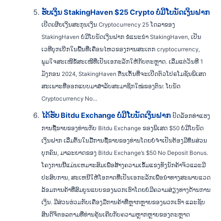
ຮັບເງິນ StakingHaven $25 Crypto ບໍ່ມີໂບນັດເງິນຝາກ
ເປີດເຜີຍເງິນສະກຸນເງິນ Cryptocurrency 25 ໂດລາຂອງ
StakingHaven ບໍ່ມີໂບນັດເງິນຝາກ ຂໍແນະນໍາ StakingHaven, ເປັນ
ເວທີບຸກເບີກໃນພື້ນທີ່ເຄື່ອນໄຫວຂອງການສະເຕກ cryptocurrency,
ພູມໃຈສະເໜີຂໍ້ສະເໜີທີ່ເປັນເອກະລັກໃຫ້ກັບຕະຫຼາດ. ເລີ່ມແຕ່ວັນທີ 1
ມັງກອນ 2024, StakingHaven ຕື່ນເຕັ້ນທີ່ຈະເປີດຕົວໂປຣໂມຊັນພິເສດ
ສະເພາະທີ່ອອກແບບມາສໍາລັບສະມາຊິກໃໝ່ຂອງຕົນ: ໂບນັດ
Cryptocurrency No...
ໄດ້ຮັບ Bitdu Exchange ບໍ່ມີໂບນັດເງິນຝາກ
ປົດລັອກທ່າແຮງ
ການຊື້ຂາຍຂອງທ່ານກັບ Bitdu Exchange ຂອງພິເສດ $50 ບໍ່ມີໂບນັດ
ເງິນຝາກ ເລີ່ມຕົ້ນໃນມື້ການຊື້ຂາຍຂອງທ່ານໂດຍບໍ່ຈໍາເປັນຕ້ອງມີທຶນສ່ວນ
ບຸກຄົນ, ມາລະຍາດຂອງ Bitdu Exchange’s $50 No Deposit Bonus.
ໂຄງ​ການ​ນີ້​ແມ່ນ​ເຫມາະ​ສົມ​ເພື່ອ​ສ້າງ​ຄວາມ​ເຂັ້ມ​ແຂງ​ທັງ​ນັກ​ຄ້າ​ຈົວ​ແລະ​ມີ​
ປະ​ສົບ​ການ​, ສະ​ເຫນີ​ໃຫ້​ໂອ​ກາດ​ທີ່​ເປັນ​ເອ​ກະ​ລັກ​ເພື່ອ​ນໍາ​ທາງ​ສະ​ພາບ​ແວດ​
ລ້ອມ​ການ​ຄ້າ​ທີ່​ສົມ​ບູນ​ແບບ​ຂອງ​ພວກ​ເຮົາ​ໂດຍ​ບໍ່​ມີ​ຄວາມ​ສ່ຽງ​ທາງ​ດ້ານ​ການ​
ເງິນ​. ມີສ່ວນຮ່ວມກັບເຄື່ອງມືການຄ້າທີ່ຫຼາກຫຼາຍຂອງພວກເຮົາ ແລະຊັບ
ສິນດິຈິຕອລຕາມທີ່ທ່ານຄຸ້ນເຄີຍກັບຄວາມຫຼາກຫຼາຍຂອງຕະຫຼາດ