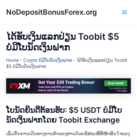
Skip
NoDepositBonusForex.org
to
Main
content
Men
ໄດ້ຮັບເງິນແລກປ່ຽນ Toobit $5
ບໍ່ມີໂບນັດເງິນຝາກ
Home
-
Crypto ບໍ່ມີໂບນັດເງິນຝາກ
-
ໄດ້ຮັບເງິນແລກປ່ຽນ Toobit
$5 ບໍ່ມີໂບນັດເງິນຝາກ
ໂບນັດຍິນດີຕ້ອນຮັບ: $5 USDT ບໍ່ມີໂບ
ນັດເງິນຝາກໂດຍ Toobit Exchange
ເລີ່ມຕົ້ນການເດີນທາງການຄ້າຂອງທ່ານດ້ວຍຂໍ້ສະເໜີທີ່ໜ້າສົນໃຈຂອງ