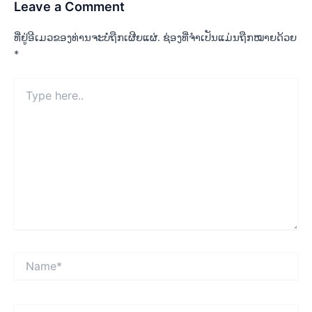
Leave a Comment
ທີ່ຢູ່ອີເມວຂອງທ່ານຈະບໍ່ຖືກເຜີຍແຜ່.
ຊ່ອງທີ່ຈຳເປັນແມ່ນຖືກໝາຍດ້ວຍ
*
Type
here..
Name*
Email*