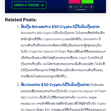
Related Posts:
ຮັບເງິນ BitradePro $50 Crypto ບໍ່ມີໂບນັດເງິນຝາກ
BittradePro $50 Crypto ບໍ່ມີໂບນັດເງິນຝາກ ໃນໂອກາດທີ່ຫນ້າຕື່ນເຕັ້ນ
ສໍາລັບຜູ້ກະຕືລືລົ້ນ cryptocurrency ແລະພໍ່ຄ້າຄືກັນ, BitradePro ມີ
ຄວາມຕື່ນເຕັ້ນທີ່ຈະປະກາດຂໍ້ສະເຫນີສົ່ງເສີມການຂາຍຫຼ້າສຸດຂອງຕົນ:
ໂບນັດ Crypto No Deposit 50 ໂດລາ. ຂໍ້ສະເໜີພິເສດນີ້ຖືກອອກແບບມາ
ເພື່ອຕ້ອນຮັບສະມາຊິກໃໝ່ສູ່ໂລກຂອງການຊື້ຂາຍ crypto ໂດຍບໍ່ຕ້ອງມີ
ເງິນຝາກເບື້ອງຕົ້ນ. ແນໃສ່ການສະຫນອງການເລີ່ມຕົ້ນຂອງພໍ່ຄ້າ, ໂບນັດທີ່
ບໍ່ມີເງິນຝາກນີ້ອະນຸຍາດໃຫ້ຜູ້ເຂົ້າຮ່ວມມີປະສົບການຄວາມຕື່ນເຕັ້ນຂອງ
ການຊື້ຂາຍໃນສະພາບຕະຫຼາດທີ່ແທ້ຈິງ,...
ຮັບ UooInfo $30 Crypto ບໍ່ມີໂບນັດເງິນຝາກ
ປົດລັອກທ່າ
ແຮງການຊື້ຂາຍຂອງທ່ານດ້ວຍເງິນໂບນັດ Crypto No Deposit 30 ໂດລາ
ຂອງ UooInfo ເລີ່ມຕົ້ນໃນມື້ຊື້ຂາຍຂອງທ່ານກັບ UooInfo, ແພລະ
ຕະຟອມ bot ການຄ້າທີ່ທັນສະໄໝທີ່ກຳລັງສະເໜີໃຫ້ຜູ້ຄ້າມີໂບນັດ Crypto
No Deposit ພິເສດ $30. ການສະເຫນີທີ່ເປັນເອກະລັກນີ້ຖືກອອກແບບມາ