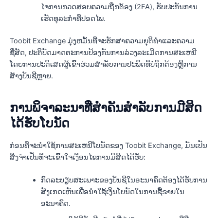
ໄຈການກວດສອບຄວາມຖືກຕ້ອງ (2FA), ຮັບປະກັນການ
ເຮັດທຸລະກໍາທີ່ປອດໄພ.
Toobit Exchange ມຸ່ງຫມັ້ນທີ່ຈະຮັກສາຄວາມຍຸຕິທໍາແລະຄວາມ
ຊື່ສັດ, ປະຕິບັດມາດຕະການປ້ອງກັນການລ່ວງລະເມີດການສະເຫນີ
ໂດຍການປະຕິເສດຜູ້ເຂົ້າຮ່ວມສໍາລັບການປະພຶດທີ່ບໍ່ຖືກຕ້ອງຫຼືການ
ສ້າງບັນຊີຫຼາຍ.
ການພິຈາລະນາທີ່ສໍາຄັນສໍາລັບການມີສິດ
ໄດ້ຮັບໂບນັດ
ກ່ອນທີ່ຈະນໍາໃຊ້ການສະເຫນີໂບນັດຂອງ Toobit Exchange, ມັນເປັນ
ສິ່ງຈໍາເປັນທີ່ຈະເຂົ້າໃຈເງື່ອນໄຂການມີສິດໄດ້ຮັບ:
ກົດລະບຽບສະເພາະຂອງບັນຊີໃນອະນາຄົດຕ້ອງໄດ້ຮັບການ
ສັງເກດເຫັນເພື່ອນໍາໃຊ້ເງິນໂບນັດໃນການຊື້ຂາຍໃນ
ອະນາຄົດ.