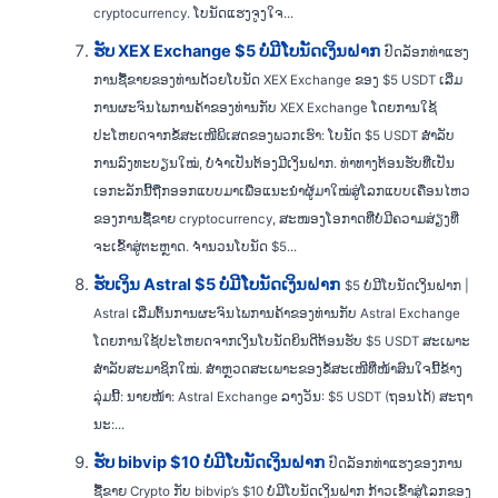
cryptocurrency. ໂບນັດແຮງຈູງໃຈ...
ຮັບ XEX Exchange $5 ບໍ່ມີໂບນັດເງິນຝາກ
ປົດລັອກທ່າແຮງ
ການຊື້ຂາຍຂອງທ່ານດ້ວຍໂບນັດ XEX Exchange ຂອງ $5 USDT ເລີ່ມ
ການຜະຈົນໄພການຄ້າຂອງທ່ານກັບ XEX Exchange ໂດຍການໃຊ້
ປະໂຫຍດຈາກຂໍ້ສະເໜີພິເສດຂອງພວກເຮົາ: ໂບນັດ $5 USDT ສຳລັບ
ການລົງທະບຽນໃໝ່, ບໍ່ຈໍາເປັນຕ້ອງມີເງິນຝາກ. ທ່າທາງຕ້ອນຮັບທີ່ເປັນ
ເອກະລັກນີ້ຖືກອອກແບບມາເພື່ອແນະນຳຜູ້ມາໃໝ່ສູ່ໂລກແບບເຄື່ອນໄຫວ
ຂອງການຊື້ຂາຍ cryptocurrency, ສະໜອງໂອກາດທີ່ບໍ່ມີຄວາມສ່ຽງທີ່
ຈະເຂົ້າສູ່ຕະຫຼາດ. ຈໍານວນໂບນັດ $5...
ຮັບເງິນ Astral $5 ບໍ່ມີໂບນັດເງິນຝາກ
$5 ບໍ່ມີໂບນັດເງິນຝາກ |
Astral ເລີ່ມຕົ້ນການຜະຈົນໄພການຄ້າຂອງທ່ານກັບ Astral Exchange
ໂດຍການໃຊ້ປະໂຫຍດຈາກເງິນໂບນັດຍິນດີຕ້ອນຮັບ $5 USDT ສະເພາະ
ສຳລັບສະມາຊິກໃໝ່. ສຳຫຼວດສະເພາະຂອງຂໍ້ສະເໜີທີ່ໜ້າສົນໃຈນີ້ຂ້າງ
ລຸ່ມນີ້: ນາຍໜ້າ: Astral Exchange ລາງ​ວັນ: $5 USDT (ຖອນໄດ້) ສະຖາ
ນະ:...
ຮັບ bibvip $10 ບໍ່ມີໂບນັດເງິນຝາກ
ປົດລັອກທ່າແຮງຂອງການ
ຊື້ຂາຍ Crypto ກັບ bibvip’s $10 ບໍ່ມີໂບນັດເງິນຝາກ ກ້າວເຂົ້າສູ່ໂລກຂອງ