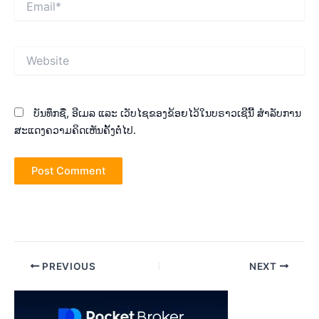
Website
ບັນທຶກຊື່, ອີເມລ ແລະ ເວັບໄຊຂອງຂ້ອຍໄວ້ໃນບຣາວເຊີນີ້ ສຳລັບການ
ສະແດງຄວາມຄິດເຫັນຄັ້ງຕໍ່ໄປ.
Post
PREVIOUS
NEXT
navigation