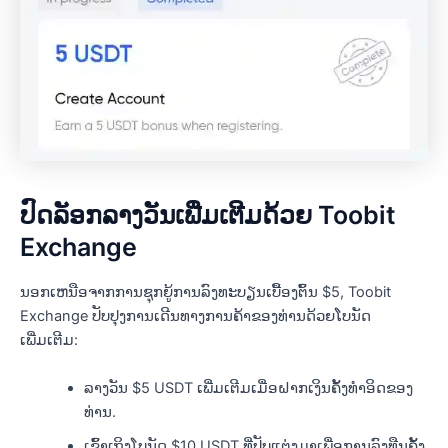
ປົດລັອກລາງວັນເພີ່ມເຕີມດ້ວຍ Toobit
Exchange
ນອກເຫນືອຈາກການຊຸກຍູ້ການລົງທະບຽນເບື້ອງຕົ້ນ $5, Toobit
Exchange ປັບປຸງການເດີນທາງການຄ້າຂອງທ່ານດ້ວຍໂບນັດ
ເພີ່ມເຕີມ:
ລາງວັນ $5 USDT ເພີ່ມເຕີມເມື່ອຝາກເງິນຄັ້ງທຳອິດຂອງ
ທ່ານ.
ເຂົ້າເຖິງໂບນັດ $10 USDT ທີ່ປັບແຕ່ງມາເພື່ອການລົງທືນຄັ້ງ