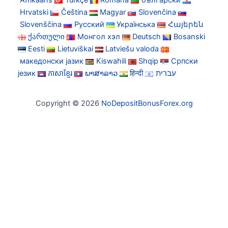
Afrikaans
Türkçe
Română
български
Hrvatski
Čeština
Magyar
Slovenčina
Slovenščina
Русский
Українська
Հայերեն
ქართული
Монгол хэл
Deutsch
Bosanski
Eesti
Lietuviškai
Latviešu valoda
македонски јазик
Kiswahili
Shqip
Српски
језик
ភាសាខ្មែរ
ພາສາລາວ
हिन्दी
עברית
Copyright © 2026
NoDepositBonusForex.org