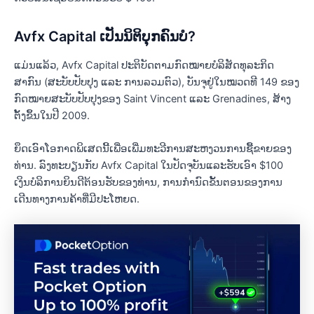
Avfx Capital ເປັນນິຕິບຸກຄົນບໍ?
ແມ່ນແລ້ວ, Avfx Capital ປະຕິບັດຕາມກົດໝາຍບໍລິສັດທຸລະກິດ
ສາກົນ (ສະບັບປັບປຸງ ແລະ ການລວມຕົວ), ບັນຈຸຢູ່ໃນໝວດທີ 149 ຂອງ
ກົດໝາຍສະບັບປັບປຸງຂອງ Saint Vincent ແລະ Grenadines, ສ້າງ
ຕັ້ງຂຶ້ນໃນປີ 2009.
ຍຶດເອົາໂອກາດພິເສດນີ້ເພື່ອເພີ່ມທະວີການສະຫງວນການຊື້ຂາຍຂອງ
ທ່ານ. ລົງ​ທະ​ບຽນ​ກັບ Avfx Capital ໃນ​ປັດ​ຈຸ​ບັນ​ແລະ​ຮັບ​ເອົາ $100
ເງິນ​ບໍ​ລິ​ການ​ຍິນ​ດີ​ຕ້ອນ​ຮັບ​ຂອງ​ທ່ານ​, ການ​ກໍາ​ນົດ​ຂັ້ນ​ຕອນ​ຂອງ​ການ​
ເດີນ​ທາງ​ການ​ຄ້າ​ທີ່​ມີ​ປະ​ໂຫຍດ​.