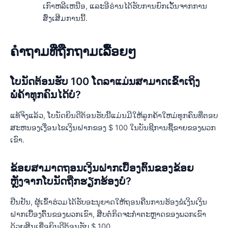
ເກົາຫລີເຫນືອ, ແລະອີຣ່ານໄດ້ຮັບການຍົກເວັ້ນຈາກການ
ສົ່ງເສີມການນີ້.
ຄໍາ​ຖາມ​ທີ່​ຖືກ​ຖາມ​ເລື້ອຍໆ
ໂບນັດຕ້ອນຮັບ 100 ໂດລາແມ່ນສາມາດເຂົ້າເຖິງ
ພໍ່ຄ້າທຸກຄົນໄດ້ບໍ?
ແທ້ຈິງແລ້ວ, ໂບນັດຍິນດີຕ້ອນຮັບນີ້ແມ່ນມີໃຫ້ລູກຄ້າໃຫມ່ທຸກຄົນທີ່ຕອບ
ສະຫນອງເງື່ອນໄຂເງິນຝາກຂອງ $ 100 ໃນບັນຊີການຊື້ຂາຍຂອງພວກ
ເຂົາ.
ຂ້ອຍສາມາດຖອນເງິນຝາກເບື້ອງຕົ້ນຂອງຂ້ອຍ
ຫຼັງຈາກໂບນັດຖືກຮຽກຮ້ອງບໍ?
ຢືນຢັນ, ຜູ້ເຂົ້າຮ່ວມໄດ້ຮັບອະນຸຍາດໃຫ້ຖອນຄືນການຮ້ອງຂໍເງິນເງິນ
ຝາກເບື້ອງຕົ້ນຂອງພວກເຂົາ, ສືບຕໍ່ກິດຈະກໍາຕະຫຼາດຂອງພວກເຂົາ
ດ້ວຍສິນເຊື່ອຍິນດີຕ້ອນຮັບ $ 100.