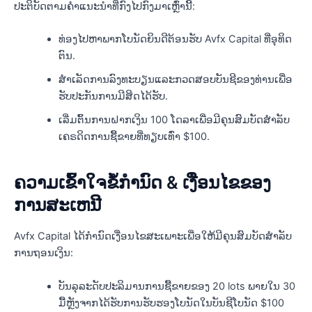
ປະຕິບັດຕາມຄໍາແນະນໍາທີ່ກົງໄປກົງມາເຫຼົ່ານີ້:
ທ່ອງໄປຫາພາກໂບນັດຍິນດີຕ້ອນຮັບ Avfx Capital ທີ່ອຸທິດ
ຕົນ.
ສໍາເລັດການລົງທະບຽນແລະກວດສອບບັນຊີຂອງທ່ານເພື່ອ
ຮັບປະກັນການມີສິດໄດ້ຮັບ.
ເລີ່ມຕົ້ນການຝາກເງິນ 100 ໂດລາເພື່ອມີຄຸນສົມບັດສໍາລັບ
ເຄຣດິດການຊື້ຂາຍທີ່ທຽບເທົ່າ $100.
ຄວາມເຂົ້າໃຈຂໍ້ກໍານົດ & ເງື່ອນໄຂຂອງ
ການສະເຫນີ
Avfx Capital ໄດ້ກໍານົດເງື່ອນໄຂສະເພາະເພື່ອໃຫ້ມີຄຸນສົມບັດສໍາລັບ
ການຖອນເງິນ:
ບັນລຸລະດັບປະລິມານການຊື້ຂາຍຂອງ 20 lots ພາຍໃນ 30
ມື້ຫຼັງຈາກໄດ້ຮັບການຮັບຮອງໂບນັດໃນບັນຊີໂບນັດ $100