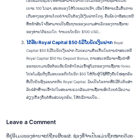
ເອກະລັກນີ້ຊ່ວຍໃຫ້ທ່ານສາມາດເຂົ້າໄປໃນໂລກຂອງການຊື້ຂາຍດ້ວຍ
ເບາະ 100 ໂດລາ, ສະຫນອງໃຫ້ໂດຍພວກເຮົາ, ເພື່ອໃຫ້ທ່ານເລີ່ມຕົ້ນການ
ເດີນທາງຂອງທ່ານໂດຍບໍ່ຈໍາເປັນຕ້ອງມີເງິນຝາກໃດໆ. ຄົ້ນພົບວ່າຂໍ້ສະເຫນີ
ທີ່ຫນ້າສົນໃຈນີ້ສາມາດເປັນພື້ນຖານຂອງຄວາມສໍາເລັດຂອງການຊື້ຂາຍ
ຂອງທ່ານໄດ້ແນວໃດ. ຈຳນວນໂບນັດ: $100 USD...
ໄດ້ຮັບ Royal Capital $50 ບໍ່ມີໂບນັດເງິນຝາກ
Royal
Capital $50 ບໍ່ມີໂບນັດເງິນຝາກ ດ້ວຍຄວາມຕື່ນເຕັ້ນໃນການນໍາສະເຫນີ
Royal Capital $50 No Deposit Bonus, ການສະເຫນີລາຄາຊັ້ນນໍາທີ່
ອອກແບບມາເພື່ອຕ້ອນຮັບນັກຄ້າໃຫມ່ເຂົ້າສູ່ໂລກຂອງການຊື້ຂາຍ forex.
ໂປຣໂມຊັນດີໆນີ້ມອບເຄຣດິດໂບນັດ $50 ໃຫ້ກັບຜູ້ໃຊ້ທີ່ຢັ້ງຢືນໃໝ່ທຸກຄົນ
ທີ່ເປີດບັນຊີຈຸລະພາກກັບ Royal Capital. ມັນເປັນໂອກາດທີ່ບໍ່ມີຕົວຕົນສໍາ
ລັບພໍ່ຄ້າທີ່ຈະເຂົ້າໄປໃນສະພາບແວດລ້ອມການຊື້ຂາຍສົດໂດຍບໍ່ມີຄວາມ
ສ່ຽງເບື້ອງຕົ້ນຕໍ່ທຶນສ່ວນບຸກຄົນ, ໃຫ້ບໍລິການເປັນ...
Leave a Comment
ທີ່ຢູ່ອີເມວຂອງທ່ານຈະບໍ່ຖືກເຜີຍແຜ່.
ຊ່ອງທີ່ຈຳເປັນແມ່ນຖືກໝາຍດ້ວຍ