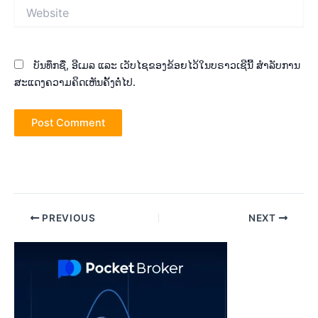
Website
ບັນທຶກຊື່, ອີເມລ ແລະ ເວັບໄຊຂອງຂ້ອຍໄວ້ໃນບຣາວເຊີນີ້ ສຳລັບການ
ສະແດງຄວາມຄິດເຫັນຄັ້ງຕໍ່ໄປ.
Post
PREVIOUS
NEXT
navigation