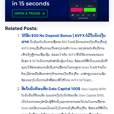
Related Posts:
ໄດ້ຮັບ $50 No Deposit Bonus | AVFX ບໍ່ມີໂບນັດເງິນ
ຝາກ
ປົດລັອກໂບນັດການຊື້ຂາຍ $50 ໂດຍບໍ່ມີການຝາກເງິນເບື້ອງຕົ້ນຢູ່
AVFX ການເລີ່ມຕົ້ນການເດີນທາງການຄ້າ forex ຂອງທ່ານບໍ່ເຄີຍມີການ
ເຂົ້າເຖິງຫຼືການເຊື້ອເຊີນ, ຂໍຂອບໃຈກັບ AVFX ທີ່ໄດ້ຮັບການອອກແບບ
ພິເສດ $ 50 ໂບນັດການຄ້າສໍາລັບຜູ້ມາໃຫມ່. ຂໍ້ສະເຫນີທີ່ເປັນເອກະລັກນີ້
ຊ່ວຍໃຫ້ທ່ານສາມາດລິເລີ່ມການຊື້ຂາຍໃນຕະຫຼາດ forex ໂດຍບໍ່ຈໍາເປັນ
ຕ້ອງມີຄໍາຫມັ້ນສັນຍາທາງດ້ານການເງິນເບື້ອງຕົ້ນ. ມາສຳຫຼວດຄວາມຊັບ
ຊ້ອນຂອງໂບນັດການຄ້າທີ່ສະເໜີໃຫ້ໂດຍ AVFX 50 ໂດລາ,...
ຮັບໂບນັດຕ້ອນຮັບ Daio Capital 100$
Daio Capital $100
ໂບນັດຍິນດີຕ້ອນຮັບ ແນະນຳເງິນໂບນັດຕ້ອນຮັບ Daio Capital $100,
ເປັນໂອກາດທອງສຳລັບຜູ້ທີ່ກຳລັງຊອກຫາການຜະຈົນໄພໃນການຊື້ຂາຍ
forex ແຕ່ມີຄວາມລະມັດລະວັງໃນການລົງທຶນເບື້ອງຕົ້ນ. ຂໍ້ສະເຫນີທີ່ເປັນ