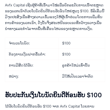
Avfx Capital ເຊີນຜູ້ຄ້າທີ່ເຂົ້າມາໃໝ່ເພື່ອຍົກລະດັບການເຂົ້າຕະຫຼາດ
ຂອງພວກເຂົາດ້ວຍໂບນັດຍິນດີຕ້ອນຮັບອັນໃຫຍ່ຫຼວງ $100. ຂໍ້ລິເລີ່ມນີ້
ມີຈຸດປະສົງເພື່ອສ້າງຄວາມເຂັ້ມແຂງໃຫ້ຜູ້ເຂົ້າຮ່ວມໂດຍການເພີ່ມທຶນ
ການຄ້າຂອງພວກເຂົາ, ດັ່ງນັ້ນຈຶ່ງສະເຫນີຂອບເຂດທີ່ກວ້າງຂວາງເພື່ອ
ນໍາທາງແລະກໍາໄລຈາກພື້ນທີ່ເຄື່ອນໄຫວຂອງຕະຫຼາດການເງິນ.
ຈຳນວນໂບນັດ:
$100
ຕ້ອງການເງິນຝາກຂັ້ນຕໍ່າ:
$100
ການມີສິດໄດ້ຮັບ:
ລູກຄ້າໃຫມ່ເທົ່ານັ້ນ
ຫວ່າງ:
ມີໃຫ້ເປັນເວລາຈຳກັດ
ຮັບປະກັນເງິນໂບນັດຍິນດີຕ້ອນຮັບ $100
ໄດ້ຮັບໂບນັດຍິນດີຕ້ອນຮັບ $100 ຈາກ Avfx Capital ໂດຍການ