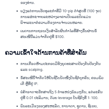
ຂອງທ່ານ.
ພຽງແຕ່ການເຮັດທຸລະກໍາທີ່ມີ 10-pip ຕໍາ່ສຸດທີ່ (100 ຈຸດ)
ການແຜ່ກະຈາຍລະຫວ່າງລາຄາເປີດແລະປິດແມ່ນ
ພິຈາລະນາຕໍ່ຄວາມຕ້ອງການຈໍານວນຫລາຍ.
ເພດານການຖອນເງິນສຳລັບຜົນກຳໄລທີ່ສ້າງຂຶ້ນຜ່ານຂໍ້
ສະເໜີນີ້ແມ່ນຈຳກັດຢູ່ທີ່ $100.
ຄວາມເຂົ້າໃຈດ້ານການຄ້າທີ່ສໍາຄັນ
ການເກືອດຫ້າມປະກອບມີທັງຍຸດທະສາດປ້ອງກັນປ້ອງກັນ
ແລະ scalping.
ຂໍ້ສະເໜີນີ້ຈຳກັດໃຫ້ບັນຊີໂບນັດໜຶ່ງບັນຊີຕໍ່ບຸກຄົນ, ຄອມພິວ
ເຕີ ຫຼືທີ່ຢູ່ IP.
ພໍ່ຄ້າອາດຈະຮັກສາເຖິງ 5 ຕໍາແຫນ່ງພ້ອມໆກັນ, ແຕ່ລະຄົນ
ຢູ່ທີ່ 0.01 ປະລິມານ, ດ້ວຍ leverage ບັນຊີຄົງທີ່ 1: 100.
ພົນລະເມືອງຂອງສະຫະລັດ, ການາດາ, ຊູດານ, ຊີເຣຍ,