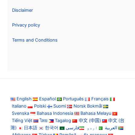
Disclaimer
Privacy policy
Terms and Conditions
English
Español
Português
Français
Italiano
Polski
Suomi
Norsk Bokmål
Svenska
Bahasa Indonesia
Bahasa Melayu
Tiếng Việt
ไทย
Tagalog
中文 (中国)
中文 (台
灣)
日本語
한국어
فارسی
اردو
العربية