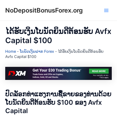
Skip
NoDepositBonusForex.org
to
Main
content
Men
ໄດ້ຮັບເງິນໂບນັດຍິນດີຕ້ອນຮັບ Avfx
Capital $100
Home
-
ໂບນັດເງິນຝາກ Forex
-
ໄດ້ຮັບເງິນໂບນັດຍິນດີຕ້ອນຮັບ
Avfx Capital $100
ປົດລັອກທ່າແຮງການຊື້ຂາຍຂອງທ່ານດ້ວຍ
ໂບນັດຍິນດີຕ້ອນຮັບ $100 ຂອງ Avfx
Capital