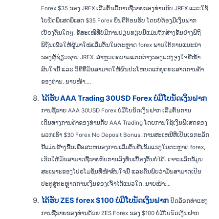
Forex $35 ຂອງ JRFX ເລີ່ມຕົ້ນມື້ການຊື້ຂາຍຂອງທ່ານກັບ JRFX ແລະໃຊ້
ໂບນັດພິເສດພິເສດ $35 Forex ຍິນດີຕ້ອນຮັບ ໂດຍບໍ່ຕ້ອງມີເງິນຝາກ
ເບື້ອງຕົ້ນໃດໆ. ຂໍ້ສະເໜີທີ່ບໍ່ມີການປຽບທຽບນີ້ແມ່ນຖືກສ້າງຂື້ນຢ່າງພິຖີ
ພິຖັນເພື່ອໃຫ້ຜູ້ມາໃໝ່ເລີ່ມຕົ້ນໃນຕະຫຼາດ forex ພາຍໃຕ້ການແນະນຳ
ຂອງຜູ້ຊ່ຽວຊານ JRFX. ສຳຫຼວດຄວາມແຕກຕ່າງຂອງແຮງຈູງໃຈທີ່ໜ້າ
ສົນໃຈນີ້ ແລະ ວິທີທີ່ມັນສາມາດໃຫ້ຜົນປະໂຫຍດແກ່ຍຸດທະສາດການຄ້າ
ຂອງທ່ານ. ນາຍໜ້າ:...
ໄດ້ຮັບ AAA Trading 30USD Forex ບໍ່ມີໂບນັດເງິນຝາກ
ການຊື້ຂາຍ AAA 30USD Forex ບໍ່ມີໂບນັດເງິນຝາກ ເລີ່ມຕົ້ນການ
ເດີນທາງການຄ້າຂອງທ່ານກັບ AAA Trading ໂດຍການໃຊ້ເງິນພິເສດຂອງ
ພວກເຮົາ $30 Forex No Deposit Bonus. ການສະເຫນີທີ່ເປັນເອກະລັກ
ນີ້ແມ່ນສ້າງຂື້ນເພື່ອສະຫນອງການເລີ່ມຕົ້ນທີ່ເຂັ້ມແຂງໃນຕະຫຼາດ forex,
ເຮັດໃຫ້ມັນສາມາດຊື້ຂາຍກັບການລົງທຶນເບື້ອງຕົ້ນບໍ່ໄດ້. ເຈາະເລິກຂໍ້ມູນ
ສະເພາະຂອງໂປຣໂມຊັນທີ່ໜ້າສົນໃຈນີ້ ແລະຄົ້ນພົບວ່າມັນສາມາດເປັນ
ປະຕູສູ່ຕະຫຼາດການເງິນຂອງເຈົ້າໄດ້ແນວໃດ. ນາຍໜ້າ:...
ໄດ້ຮັບ ZES forex $100 ບໍ່ມີໂບນັດເງິນຝາກ
ປົດລັອກທ່າແຮງ
ການຊື້ຂາຍຂອງທ່ານດ້ວຍ ZES Forex ຂອງ $100 ບໍ່ມີໂບນັດເງິນຝາກ