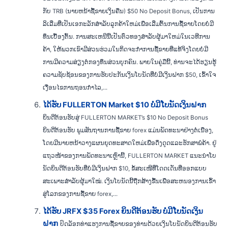
ກັບ TRB (ນາຍຫນ້າຊື້ຂາຍເງິນຄືນ) $50 No Deposit Bonus, ເປັນການ
ລິເລີ່ມທີ່ເປັນເອກະລັກສໍາລັບລູກຄ້າໃຫມ່ເພື່ອເລີ່ມຕົ້ນການຊື້ຂາຍໂດຍບໍ່ມີ
ທຶນເບື້ອງຕົ້ນ. ການສະເຫນີນີ້ເປັນຕົ໋ວທອງສໍາລັບຜູ້ມາໃຫມ່ໃນເວທີການ
ຄ້າ, ໃຫ້ພວກເຂົາມີສ່ວນຮ່ວມໃນກິດຈະກໍາການຊື້ຂາຍທີ່ແທ້ຈິງໂດຍບໍ່ມີ
ການມີຄວາມສ່ຽງຕໍ່ກອງທຶນສ່ວນບຸກຄົນ. ພາຍໃນຄູ່ມືນີ້, ທ່ານຈະໄດ້ຮຽນຮູ້
ຄວາມຊັບຊ້ອນຂອງການຮັບປະກັນເງິນໂບນັດທີ່ບໍ່ມີເງິນຝາກ $50, ເຂົ້າໃຈ
ເງື່ອນໄຂການຖອນກໍາໄລ,...
ໄດ້ຮັບ FULLERTON Market $10 ບໍ່ມີໂບນັດເງິນຝາກ
ຍິນດີຕ້ອນຮັບສູ່ FULLERTON MARKET’s $10 No Deposit Bonus
ຍິນດີຕ້ອນຮັບ ພູມສັນຖານການຊື້ຂາຍ forex ແມ່ນພັດທະນາຢ່າງຕໍ່ເນື່ອງ,
ໂດຍມີນາຍຫນ້າວາງແຜນຍຸດທະສາດໃຫມ່ເພື່ອດຶງດູດແລະຮັກສາພໍ່ຄ້າ. ຢູ່
ແຖວໜ້າຂອງການພັດທະນາເຫຼົ່ານີ້, FULLERTON MARKET ແນະນຳໂບ
ນັດຍິນດີຕ້ອນຮັບທີ່ບໍ່ມີເງິນຝາກ $10, ຂໍ້ສະເໜີທີ່ໂດດເດັ່ນທີ່ອອກແບບ
ສະເພາະສຳລັບຜູ້ມາໃໝ່. ເງິນໂບນັດນີ້ຖືກສ້າງຂື້ນເພື່ອສະຫນອງການເຂົ້າ
ສູ່ໂລກຂອງການຊື້ຂາຍ forex,...
ໄດ້ຮັບ JRFX $35 Forex ຍິນດີຕ້ອນຮັບ ບໍ່ມີໂບນັດເງິນ
ຝາກ
ປົດລັອກທ່າແຮງການຊື້ຂາຍຂອງທ່ານດ້ວຍເງິນໂບນັດຍິນດີຕ້ອນຮັບ