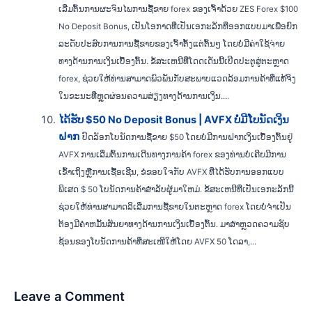
ເລີ່ມຕົ້ນການຜະຈົນໄພການຊື້ຂາຍ forex ຂອງເຈົ້າດ້ວຍ ZES Forex $100
No Deposit Bonus, ເປັນໂອກາດທີ່ເປັນເອກະລັກທີ່ອອກແບບມາເພື່ອຍົກ
ລະດັບປະສົບການການຊື້ຂາຍຂອງເຈົ້າຕັ້ງແຕ່ຕົ້ນໆ ໂດຍບໍ່ມີຄ່າໃຊ້ຈ່າຍ
ທາງດ້ານການເງິນເບື້ອງຕົ້ນ. ຂໍ້ສະເຫນີທີ່ໂດດເດັ່ນນີ້ເປີດປະຕູສູ່ຕະຫຼາດ
forex, ຊ່ວຍໃຫ້ທ່ານສາມາດພົວພັນກັບສະພາບແວດລ້ອມການຄ້າທີ່ແທ້ຈິງ
ໃນຂະນະທີ່ຫຼຸດຜ່ອນຄວາມສ່ຽງທາງດ້ານການເງິນ....
ໄດ້ຮັບ $50 No Deposit Bonus | AVFX ບໍ່ມີໂບນັດເງິນ
ຝາກ
ປົດລັອກໂບນັດການຊື້ຂາຍ $50 ໂດຍບໍ່ມີການຝາກເງິນເບື້ອງຕົ້ນຢູ່
AVFX ການເລີ່ມຕົ້ນການເດີນທາງການຄ້າ forex ຂອງທ່ານບໍ່ເຄີຍມີການ
ເຂົ້າເຖິງຫຼືການເຊື້ອເຊີນ, ຂໍຂອບໃຈກັບ AVFX ທີ່ໄດ້ຮັບການອອກແບບ
ພິເສດ $ 50 ໂບນັດການຄ້າສໍາລັບຜູ້ມາໃຫມ່. ຂໍ້ສະເຫນີທີ່ເປັນເອກະລັກນີ້
ຊ່ວຍໃຫ້ທ່ານສາມາດລິເລີ່ມການຊື້ຂາຍໃນຕະຫຼາດ forex ໂດຍບໍ່ຈໍາເປັນ
ຕ້ອງມີຄໍາຫມັ້ນສັນຍາທາງດ້ານການເງິນເບື້ອງຕົ້ນ. ມາສຳຫຼວດຄວາມຊັບ
ຊ້ອນຂອງໂບນັດການຄ້າທີ່ສະເໜີໃຫ້ໂດຍ AVFX 50 ໂດລາ,...
Leave a Comment