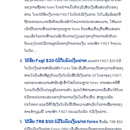
ຂອງທ່ານດ້ວຍ FXGT’s $30 No Deposit Bonus ກ້າວເຂົ້າສູ່ອານາເຂດ
ຂອງການຊື້ຂາຍ forex ໂດຍບໍ່ຈຳເປັນຕ້ອງລົງທຶນເງິນທຶນສ່ວນຕົວຂອງ
ທ່ານ, ໂດຍໄດ້ຮັບເງິນຈາກ FXGT ໂບນັດບໍ່ມີເງິນຝາກ. ໂປໂມຊັ່ນພິເສດນີ້
ຖືກອອກແບບມາເພື່ອຕ້ອນຮັບພໍ່ຄ້າໃຫມ່ຈາກປະເທດສະເພາະ, ໃຫ້ພວກ
ເຂົາມີໂອກາດທີ່ຈະນໍາທາງຕະຫຼາດ forex ດ້ວຍທຶນເບື້ອງຕົ້ນທີ່ບໍ່ເສຍຄ່າ.
ຍອມຮັບໂອກາດທີ່ຈະປະສົບກັບການປ່ຽນແປງທາງດ້ານການຄ້າດ້ວຍ
ຕົນເອງໂດຍບໍ່ມີການຜູກມັດທາງດ້ານການເງິນ. ນາຍໜ້າ: FXGT ຈຳນວນ
ໂບນັດ:...
ໄດ້ຮັບ Fxgt $20 ບໍ່ມີໂບນັດເງິນຝາກ
ແນະນຳ FXGT $20 ບໍ່ມີ
ໂບນັດເງິນຝາກສຳລັບພໍ່ຄ້າ Forex ໃໝ່ ເລີ່ມຕົ້ນການເດີນທາງການຄ້າຂອງ
ທ່ານໃນບັນທຶກທີ່ສູງດ້ວຍເງິນໂບນັດທີ່ບໍ່ມີເງິນຝາກ 20 ໂດລາຂອງ FXGT,
ອອກແບບສະເພາະສຳລັບຜູ້ເຂົ້າໃໝ່ໃນຕະຫຼາດ forex. ການສະເຫນີທີ່
ໂດດເດັ່ນນີ້ເປີດປະຕູສູ່ໂລກການຄ້າ, ຊ່ວຍໃຫ້ທ່ານສາມາດເລີ່ມຕົ້ນໄດ້ໂດຍ
ບໍ່ມີການປະກອບສ່ວນທາງດ້ານການເງິນໃນເບື້ອງຕົ້ນ. ສຳຫຼວດຜົນ
ປະໂຫຍດ ແລະວິທີໃຊ້ເງິນໂບນັດນີ້ເພື່ອຄວາມສຳເລັດໃນການຊື້ຂາຍຂອງ
ທ່ານຂ້າງລຸ່ມນີ້. ນາຍໜ້າ: FXGT ປະເພດໂບນັດ: ບໍ່ມີເງິນຝາກ...
ໄດ້ຮັບ TRB $50 ບໍ່ມີໂບນັດເງິນຝາກ forex
ຄົ້ນພົບ TRB $50
ບໍ່ມີໂບນັດເງິນຝາກ Forex Offer ເລີ່ມຕົ້ນການເດີນທາງການຄ້າຂອງທ່ານ