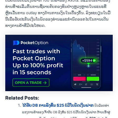
ດ້ວຍໂບນັດບໍ່ມີເງິນຝາກ 100 ໂດລາຂອງ Axofa. ນີ້ແມ່ນໂອກາດຂອງ
ທ່ານທີ່ຈະເລີ່ມຕົ້ນການຊື້ຂາຍກັບກອງທຶນຢ່າງຫຼວງຫຼາຍໃນຂະນະທີ່
ຫຼີກເວັ້ນການ outlay ທາງດ້ານການເງິນໃນເບື້ອງຕົ້ນ. ລົງ​ທະ​ບຽນ​ໃນ​ມື້​
ນີ້​ເພື່ອ​ຮັບ​ປະ​ກັນ​ເງິນ​ໂບ​ນັດ​ຂອງ​ທ່ານ​ແລະ​ກໍາ​ນົດ​ອອກ​ໄປ​ໃນ​ການ​ເດີນ​
ທາງ​ການ​ຄ້າ​ທີ່​ມີ​ປະ​ໂຫຍດ​.
Related Posts:
ໄດ້ຮັບ DB ການລົງທຶນ $25 ບໍ່ມີໂບນັດເງິນຝາກ
ປົດລັອກທ່າ
ແຮງການຄ້າຂອງເຈົ້າກັບ DB ລົງທຶນ $25 ບໍ່ມີໂບນັດເງິນຝາກ ກ້າວເຂົ້າສູ່