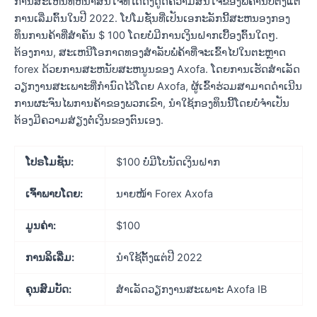
ການສະເຫນີທີ່ຫນ້າສົນໃຈທີ່ໄດ້ດຶງດູດຄວາມສົນໃຈຂອງພໍ່ຄ້ານັບຕັ້ງແຕ່
ການເລີ່ມຕົ້ນໃນປີ 2022. ໂປໂມຊັ່ນທີ່ເປັນເອກະລັກນີ້ສະຫນອງກອງ
ທຶນການຄ້າທີ່ສໍາຄັນ $ 100 ໂດຍບໍ່ມີການເງິນຝາກເບື້ອງຕົ້ນໃດໆ.
ຕ້ອງການ, ສະເຫນີໂອກາດທອງສໍາລັບພໍ່ຄ້າທີ່ຈະເຂົ້າໄປໃນຕະຫຼາດ
forex ດ້ວຍການສະຫນັບສະຫນູນຂອງ Axofa. ໂດຍການເຮັດສໍາເລັດ
ວຽກງານສະເພາະທີ່ກໍານົດໄວ້ໂດຍ Axofa, ຜູ້ເຂົ້າຮ່ວມສາມາດດໍາເນີນ
ການຜະຈົນໄພການຄ້າຂອງພວກເຂົາ, ນໍາໃຊ້ກອງທຶນນີ້ໂດຍບໍ່ຈໍາເປັນ
ຕ້ອງມີຄວາມສ່ຽງຕໍ່ເງິນຂອງຕົນເອງ.
ໂປຣໂມຊັນ:
$100 ບໍ່ມີໂບນັດເງິນຝາກ
ເຈົ້າພາບໂດຍ:
ນາຍໜ້າ Forex Axofa
ມູນຄ່າ:
$100
ການລິເລີ່ມ:
ນຳໃຊ້ຕັ້ງແຕ່ປີ 2022
ຄຸນສົມບັດ:
ສໍາເລັດວຽກງານສະເພາະ Axofa IB