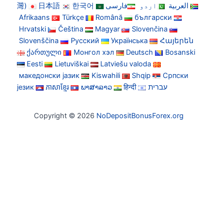
灣)
日本語
한국어
فارسی
اردو
العربية
Afrikaans
Türkçe
Română
български
Hrvatski
Čeština
Magyar
Slovenčina
Slovenščina
Русский
Українська
Հայերեն
ქართული
Монгол хэл
Deutsch
Bosanski
Eesti
Lietuviškai
Latviešu valoda
македонски јазик
Kiswahili
Shqip
Српски
језик
ភាសាខ្មែរ
ພາສາລາວ
हिन्दी
עברית
Copyright © 2026
NoDepositBonusForex.org