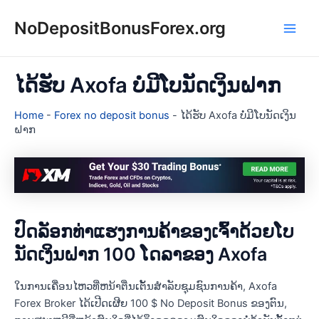
Skip
NoDepositBonusForex.org
to
Main
content
Men
ໄດ້ຮັບ Axofa ບໍ່ມີໂບນັດເງິນຝາກ
Home
-
Forex no deposit bonus
-
ໄດ້ຮັບ Axofa ບໍ່ມີໂບນັດເງິນ
ຝາກ
ປົດລັອກທ່າແຮງການຄ້າຂອງເຈົ້າດ້ວຍໂບ
ນັດເງິນຝາກ 100 ໂດລາຂອງ Axofa
ໃນການເຄື່ອນໄຫວທີ່ຫນ້າຕື່ນເຕັ້ນສໍາລັບຊຸມຊົນການຄ້າ, Axofa
Forex Broker ໄດ້ເປີດເຜີຍ 100 $ No Deposit Bonus ຂອງຕົນ,