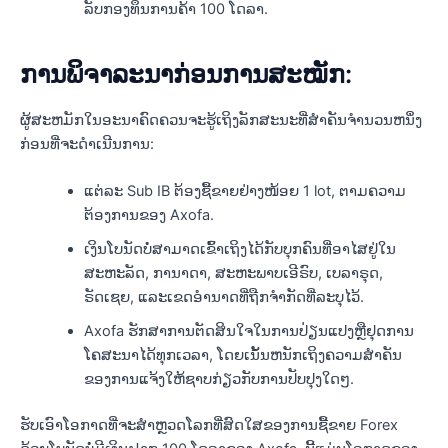
ລັບກອງທຶນການຄ້າ 100 ໂດລາ.
ການພິຈາລະນາກ່ອນການສະໝັກ:
ຜູ້ສະຫມັກໃນອະນາຄົດຄວນຈະຮູ້ເຖິງລັກສະນະທີ່ສໍາຄັນຈໍານວນຫນຶ່ງ
ກ່ອນທີ່ຈະດໍາເນີນການ:
ແຕ່ລະ Sub IB ຕ້ອງຊື້ຂາຍຢ່າງໜ້ອຍ 1 lot, ຕາມຄວາມ
ຕ້ອງການຂອງ Axofa.
ເງິນໂບນັດບໍ່ສາມາດເຂົ້າເຖິງໄດ້ກັບບຸກຄົນທີ່ອາໄສຢູ່ໃນ
ສະຫະລັດ, ການາດາ, ສະຫະພາບເອີຣົບ, ເບລາຣຸດ,
ຣັດເຊຍ, ແລະເຂດອຳນາດທີ່ຖືກຈຳກັດທີ່ລະບຸໄວ້.
Axofa ຮັກສາການຕັດສິນໃຈໃນການປ່ຽນແປງຫຼືຢຸດການ
ໂຄສະນາໄດ້ທຸກເວລາ, ໂດຍເນັ້ນຫນັກເຖິງຄວາມສໍາຄັນ
ຂອງການແຈ້ງໃຫ້ຊາບກ່ຽວກັບການປັບປຸງໃດໆ.
ຮັບເອົາໂອກາດທີ່ຈະສຳຫຼວດໂລກທີ່ສົດໃສຂອງການຊື້ຂາຍ Forex