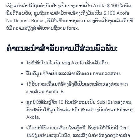
ເຖິງແມ່ນວ່າໄດ້ຖືກກໍານົດຢ່າງເປັນທາງການເປັນ Axofa $ 100 ໂບນັດ
ຍິນດີຕ້ອນຮັບ, ຊຸມຊົນການຄ້າມັກຈະອ້າງເຖິງມັນເປັນ $ 100 Axofa
No Deposit Bonus, ຊີ້ໃຫ້ເຫັນການອຸທອນຂອງຕົນເປັນຈຸດເລີ່ມຕົ້ນທີ່
ບໍ່ມີຄວາມສ່ຽງສໍາລັບການຊື້ຂາຍ forex.
ຄໍາແນະນໍາສໍາລັບການມີສ່ວນພົວພັນ:
ໄປທີ່ໜ້າໂປຣໂມຊັນຂອງ Axofa ເພື່ອເລີ່ມຕົ້ນ.
ຕື່ມຂໍ້ມູນທີ່ຈໍາເປັນແລະຜ່ານຂັ້ນຕອນການກວດສອບ.
ໄດ້ຮັບການເຊື່ອມຕໍ່ອ້າງອີງທີ່ເປັນເອກະລັກຂອງທ່ານຈາກ
ພາກສ່ວນ Axofa IB.
ຊຸກຍູ້ໃຫ້ຄົນຮູ້ຈັກ 10 ຄົນເຂົ້າຮ່ວມເປັນ Sub IBs ຂອງທ່ານ,
ຮັບປະກັນໃຫ້ລູກຄ້າແຕ່ລະຄົນສອດຄ່ອງກັບຄໍາແນະນໍາຂອງ
Axofa.
ເມື່ອປະຕິບັດຕາມເງື່ອນໄຂເຫຼົ່ານີ້, ຮ້ອງຂໍໃຫ້ມີບັນຊີ Deril,
ໄປຢ້ຽມຢາມແຖບໂບນັດ, ແລະສົ່ງໃບຄໍາຮ້ອງຂອງທ່ານສໍາ