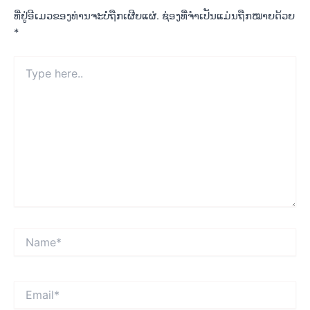
ທີ່ຢູ່ອີເມວຂອງທ່ານຈະບໍ່ຖືກເຜີຍແຜ່.
ຊ່ອງທີ່ຈຳເປັນແມ່ນຖືກໝາຍດ້ວຍ
*
Type
here..
Name*
Email*