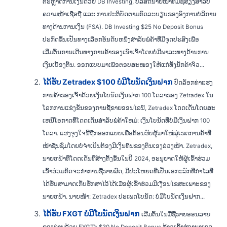
ຕະຫຼາດການເງິນດ້ວຍ DB Investing, ບໍລິສັດນາຍໜ້າທີ່ມີຊື່ສຽງສຳລັບ
ຄວາມໜ້າເຊື່ອຖື ແລະ ການປະຕິບັດຕາມກົດລະບຽບຂອງອົງການບໍລິການ
ທາງດ້ານການເງິນ (FSA). DB Investing $25 No Deposit Bonus
ປະກົດຂຶ້ນເປັນທາງເລືອກອັນດັບຫນຶ່ງສໍາລັບພໍ່ຄ້າທີ່ມີຈຸດປະສົງເພື່ອ
ເລີ່ມຕົ້ນການເດີນທາງການຄ້າຂອງເຂົາເຈົ້າໂດຍບໍ່ມີພາລະທາງດ້ານການ
ເງິນເບື້ອງຕົ້ນ. ອອກແບບມາເພື່ອຕອບສະໜອງໃຫ້ແກ່ທັງນັກຄ້າຈົວ...
ໄດ້ຮັບ Zetradex $100 ບໍ່ມີໂບນັດເງິນຝາກ
ປົດລັອກທ່າແຮງ
ການຄ້າຂອງເຈົ້າດ້ວຍເງິນໂບນັດເງິນຝາກ 100 ໂດລາຂອງ Zetradex ໃນ
ໂລກການແຂ່ງຂັນຂອງການຊື້ຂາຍອອນໄລນ໌, Zetradex ໂດດເດັ່ນໂດຍສະ
ເຫນີໂອກາດທີ່ໂດດເດັ່ນສໍາລັບພໍ່ຄ້າໃຫມ່: ເງິນໂບນັດທີ່ບໍ່ມີເງິນຝາກ 100
ໂດລາ. ແຮງຈູງໃຈນີ້ຖືກອອກແບບເພື່ອຕ້ອນຮັບຜູ້ມາໃໝ່ສູ່ເຂດການຄ້າທີ່
ໜ້າຊື່ນຊົມໂດຍບໍ່ຈໍາເປັນຕ້ອງມີເງິນທຶນຂອງຕົນເອງລ່ວງໜ້າ. Zetradex,
ນາຍຫນ້າທີ່ໂດດເດັ່ນທີ່ສ້າງຕັ້ງຂຶ້ນໃນປີ 2024, ອະນຸຍາດໃຫ້ຜູ້ເຂົ້າຮ່ວມ
ເຂົ້າຮ່ວມກິດຈະກໍາການຊື້ຂາຍສົດ, ມີປະໂຫຍດທີ່ເປັນເອກະລັກທີ່ກໍາໄລທີ່
ໄດ້ຮັບສາມາດເກັບຮັກສາໄວ້ໄດ້ເມື່ອຜູ້ເຂົ້າຮ່ວມມີເງື່ອນໄຂສະເພາະຂອງ
ນາຍຫນ້າ. ນາຍໜ້າ: Zetradex ປະເພດໂບນັດ: ບໍ່ມີໂບນັດເງິນຝາກ...
ໄດ້ຮັບ FXGT ບໍ່ມີໂບນັດເງິນຝາກ
ເລີ່ມຕົ້ນໃນມື້ຊື້ຂາຍອອນລາຍ