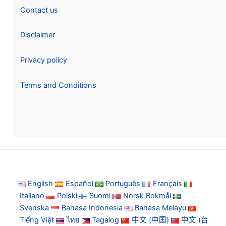
Contact us
Disclaimer
Privacy policy
Terms and Conditions
English
Español
Português
Français
Italiano
Polski
Suomi
Norsk Bokmål
Svenska
Bahasa Indonesia
Bahasa Melayu
Tiếng Việt
ไทย
Tagalog
中文 (中国)
中文 (台