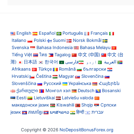
English
Español
Português
Français
Italiano
Polski
Suomi
Norsk Bokmål
Svenska
Bahasa Indonesia
Bahasa Melayu
Tiếng Việt
ไทย
Tagalog
中文 (中国)
中文 (台
灣)
日本語
한국어
فارسی
اردو
العربية
Afrikaans
Türkçe
Română
български
Hrvatski
Čeština
Magyar
Slovenčina
Slovenščina
Русский
Українська
Հայերեն
ქართული
Монгол хэл
Deutsch
Bosanski
Eesti
Lietuviškai
Latviešu valoda
македонски јазик
Kiswahili
Shqip
Српски
језик
ភាសាខ្មែរ
ພາສາລາວ
हिन्दी
עברית
Copyright © 2026
NoDepositBonusForex.org