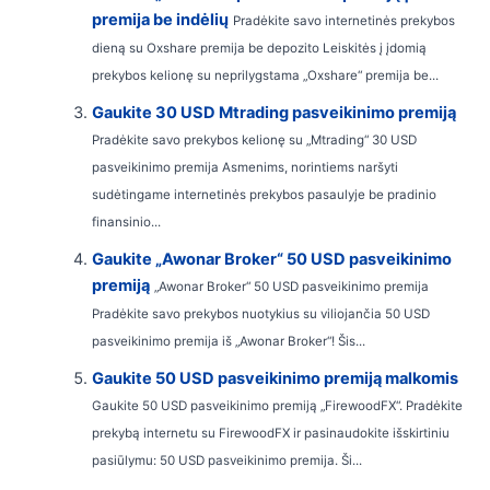
premija be indėlių
Pradėkite savo internetinės prekybos
dieną su Oxshare premija be depozito Leiskitės į įdomią
prekybos kelionę su neprilygstama „Oxshare“ premija be...
Gaukite 30 USD Mtrading pasveikinimo premiją
Pradėkite savo prekybos kelionę su „Mtrading“ 30 USD
pasveikinimo premija Asmenims, norintiems naršyti
sudėtingame internetinės prekybos pasaulyje be pradinio
finansinio...
Gaukite „Awonar Broker“ 50 USD pasveikinimo
premiją
„Awonar Broker“ 50 USD pasveikinimo premija
Pradėkite savo prekybos nuotykius su viliojančia 50 USD
pasveikinimo premija iš „Awonar Broker“! Šis...
Gaukite 50 USD pasveikinimo premiją malkomis
Gaukite 50 USD pasveikinimo premiją „FirewoodFX“. Pradėkite
prekybą internetu su FirewoodFX ir pasinaudokite išskirtiniu
pasiūlymu: 50 USD pasveikinimo premija. Ši...