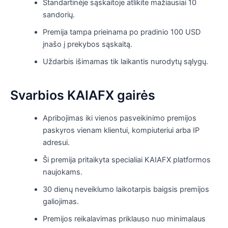
Standartinėje sąskaitoje atlikite mažiausiai 10
sandorių.
Premija tampa prieinama po pradinio 100 USD
įnašo į prekybos sąskaitą.
Uždarbis išimamas tik laikantis nurodytų sąlygų.
Svarbios KAIAFX gairės
Apribojimas iki vienos pasveikinimo premijos
paskyros vienam klientui, kompiuteriui arba IP
adresui.
Ši premija pritaikyta specialiai KAIAFX platformos
naujokams.
30 dienų neveiklumo laikotarpis baigsis premijos
galiojimas.
Premijos reikalavimas priklauso nuo minimalaus