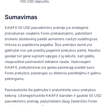
100 USD depozito.
Sumavimas
KAIAFX 50 USD pasveikinimo premija yra strateginis
pranašumas naujiems Forex prekiautojams, pabrėžiant
brokerio atsidavimą padėti asmenims naršyti sudėtingose ​​
rinkose su papildoma pagalba. Šios premijos esmė yra
galimybė nuo pat pradžių pagerinti prekybos patirtį. Naudos
gavėjai turi gerai suprasti sąlygas ir jų laikytis, kad galėtų
visapusiškai pasinaudoti teikiama nauda. Vadovaujant
KAIAFX, prekybininkai yra geriau pasirengę pradėti savo
Forex prekybos pastangas su didesniu pasitikėjimu ir galimu
pelningumu.
Pasinaudokite šia galimybe ir praturtinkite savo prekybos
kelionę. Užsiregistruokite KAIAFX šiandien ir gaukite 50 USD
pasveikinimo premiją, pažymėdami daug žadančios Forex