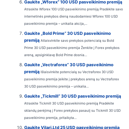
Gaukite „Wforex“ 100 USD pasveikinimo premiją
Atraskite Wforex 100 USD pasveikinimo premiją Pradėkite savo
internetinės prekybos dieną naudodamiesi Wforex 100 USD
pasveikinimo premija – unikalia akcija,...
Gaukite „Bold Prime“ 30 USD pasveikinimo
premiją
Atlaisvinkite savo prekybos potencialą su Bold
Prime 30 USD pasveikinimo premija Ženkite į Forex prekybos
areną, apsiginklavę Bold Prime dosnia...
Gaukite „Vectraforex“ 30 USD pasveikinimo
premiją
Išlaisvinkite potencialą su Vectraforex 30 USD
pasveikinimo premija Įeikite į prekybos areną su Vectraforex
30 USD pasveikinimo premija – unikalia...
Gaukite „Tickmill“ 30 USD pasveikinimo premiją
Atraskite Tickmill 30 USD pasveikinimo premiją Pradėkite
sklandų perėjimą į Forex prekybos pasaulį su Tickmill 30 USD
pasveikinimo premija, pritaikyta...
Gaukite Vilari.Ltd 25 USD pasveikinimo premiją