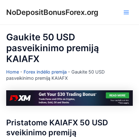
Pereiti
NoDepositBonusForex.org
prie
Main
turinio
Men
Gaukite 50 USD
pasveikinimo premiją
KAIAFX
Home
-
Forex indėlio premija
-
Gaukite 50 USD
pasveikinimo premiją KAIAFX
Pristatome KAIAFX 50 USD
sveikinimo premiją