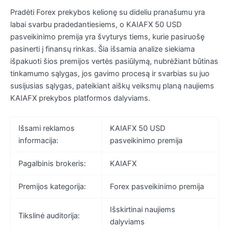
Pradėti Forex prekybos kelionę su dideliu pranašumu yra
labai svarbu pradedantiesiems, o KAIAFX 50 USD
pasveikinimo premija yra švyturys tiems, kurie pasiruošę
pasinerti į finansų rinkas. Šia išsamia analize siekiama
išpakuoti šios premijos vertės pasiūlymą, nubrėžiant būtinas
tinkamumo sąlygas, jos gavimo procesą ir svarbias su juo
susijusias sąlygas, pateikiant aiškų veiksmų planą naujiems
KAIAFX prekybos platformos dalyviams.
Išsami reklamos
KAIAFX 50 USD
informacija:
pasveikinimo premija
Pagalbinis brokeris:
KAIAFX
Premijos kategorija:
Forex pasveikinimo premija
Išskirtinai naujiems
Tikslinė auditorija:
dalyviams