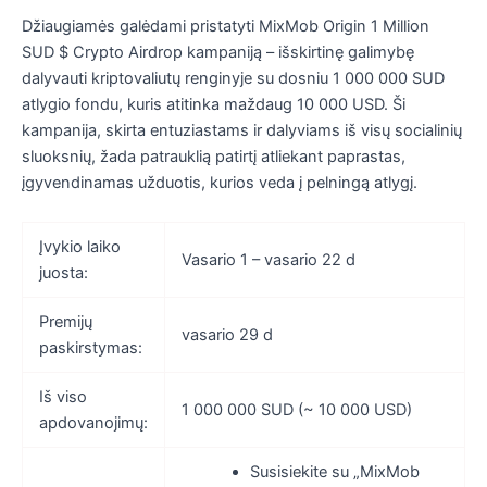
Džiaugiamės galėdami pristatyti MixMob Origin 1 Million
SUD $ Crypto Airdrop kampaniją – išskirtinę galimybę
dalyvauti kriptovaliutų renginyje su dosniu 1 000 000 SUD
atlygio fondu, kuris atitinka maždaug 10 000 USD. Ši
kampanija, skirta entuziastams ir dalyviams iš visų socialinių
sluoksnių, žada patrauklią patirtį atliekant paprastas,
įgyvendinamas užduotis, kurios veda į pelningą atlygį.
Įvykio laiko
Vasario 1 – vasario 22 d
juosta:
Premijų
vasario 29 d
paskirstymas:
Iš viso
1 000 000 SUD (~ 10 000 USD)
apdovanojimų:
Susisiekite su „MixMob