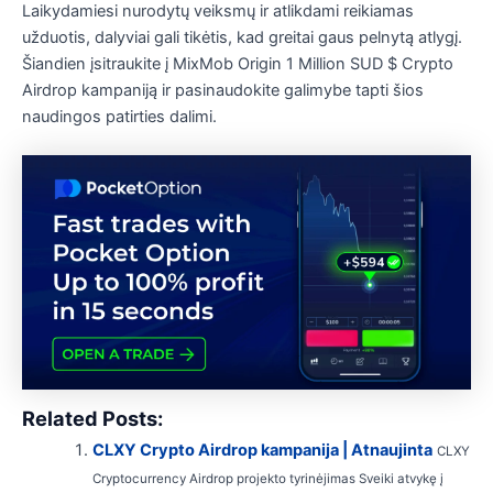
Laikydamiesi nurodytų veiksmų ir atlikdami reikiamas
užduotis, dalyviai gali tikėtis, kad greitai gaus pelnytą atlygį.
Šiandien įsitraukite į MixMob Origin 1 Million SUD $ Crypto
Airdrop kampaniją ir pasinaudokite galimybe tapti šios
naudingos patirties dalimi.
Related Posts:
CLXY Crypto Airdrop kampanija | Atnaujinta
CLXY
Cryptocurrency Airdrop projekto tyrinėjimas Sveiki atvykę į