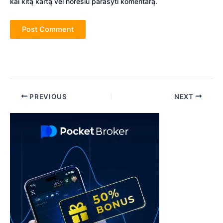
kai kitą kartą vėl norėsiu parašyti komentarą.
Post
PREVIOUS
NEXT
navigation