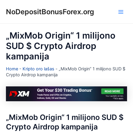
Pereiti
NoDepositBonusForex.org
prie
Main
turinio
Men
„MixMob Origin“ 1 milijono
SUD $ Crypto Airdrop
kampanija
Home
-
Kripto oro lašas
-
„MixMob Origin“ 1 milijono SUD $
Crypto Airdrop kampanija
„MixMob Origin“ 1 milijono SUD $
Crypto Airdrop kampanija