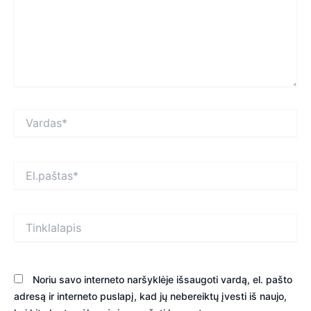
Vardas*
El.paštas*
Tinklalapis
Noriu savo interneto naršyklėje išsaugoti vardą, el. pašto
adresą ir interneto puslapį, kad jų nebereiktų įvesti iš naujo,