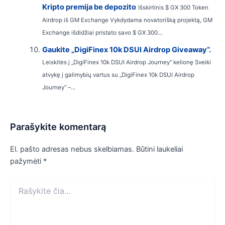
Kripto premija be depozito
Išskirtinis $ GX 300 Token
Airdrop iš GM Exchange Vykdydama novatorišką projektą, GM
Exchange išdidžiai pristato savo $ GX 300...
Gaukite „DigiFinex 10k DSUI Airdrop Giveaway“.
Leiskitės į „DigiFinex 10k DSUI Airdrop Journey“ kelionę Sveiki
atvykę į galimybių vartus su „DigiFinex 10k DSUI Airdrop
Journey“ –...
Parašykite komentarą
El. pašto adresas nebus skelbiamas.
Būtini laukeliai
pažymėti
*
Rašykite
čia...