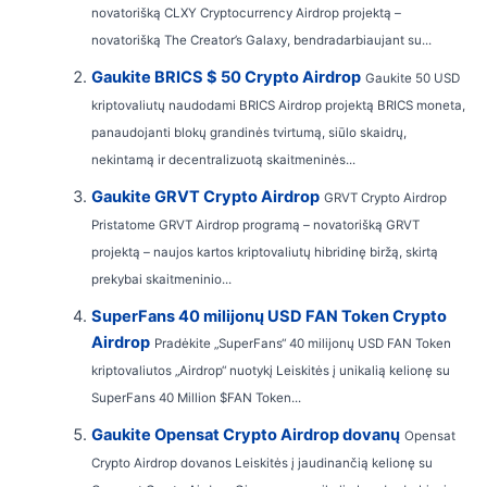
novatorišką CLXY Cryptocurrency Airdrop projektą –
novatorišką The Creator’s Galaxy, bendradarbiaujant su...
Gaukite BRICS $ 50 Crypto Airdrop
Gaukite 50 USD
kriptovaliutų naudodami BRICS Airdrop projektą BRICS moneta,
panaudojanti blokų grandinės tvirtumą, siūlo skaidrų,
nekintamą ir decentralizuotą skaitmeninės...
Gaukite GRVT Crypto Airdrop
GRVT Crypto Airdrop
Pristatome GRVT Airdrop programą – novatorišką GRVT
projektą – naujos kartos kriptovaliutų hibridinę biržą, skirtą
prekybai skaitmeninio...
SuperFans 40 milijonų USD FAN Token Crypto
Airdrop
Pradėkite „SuperFans“ 40 milijonų USD FAN Token
kriptovaliutos „Airdrop“ nuotykį Leiskitės į unikalią kelionę su
SuperFans 40 Million $FAN Token...
Gaukite Opensat Crypto Airdrop dovanų
Opensat
Crypto Airdrop dovanos Leiskitės į jaudinančią kelionę su