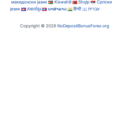
македонски јазик
Kiswahili
Shqip
Српски
језик
ភាសាខ្មែរ
ພາສາລາວ
हिन्दी
עברית
Copyright © 2026
NoDepositBonusForex.org