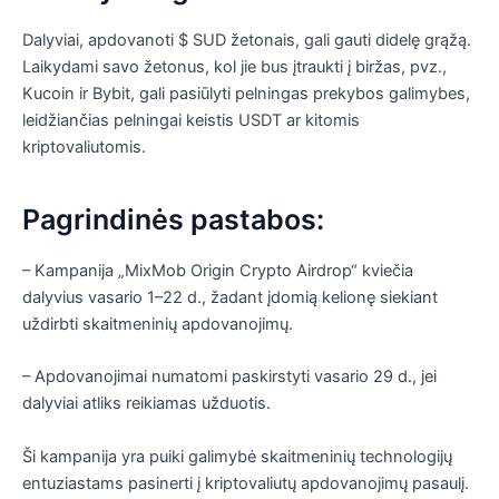
Dalyviai, apdovanoti $ SUD žetonais, gali gauti didelę grąžą.
Laikydami savo žetonus, kol jie bus įtraukti į biržas, pvz.,
Kucoin ir Bybit, gali pasiūlyti pelningas prekybos galimybes,
leidžiančias pelningai keistis USDT ar kitomis
kriptovaliutomis.
Pagrindinės pastabos:
– Kampanija „MixMob Origin Crypto Airdrop“ kviečia
dalyvius vasario 1–22 d., žadant įdomią kelionę siekiant
uždirbti skaitmeninių apdovanojimų.
– Apdovanojimai numatomi paskirstyti vasario 29 d., jei
dalyviai atliks reikiamas užduotis.
Ši kampanija yra puiki galimybė skaitmeninių technologijų
entuziastams pasinerti į kriptovaliutų apdovanojimų pasaulį.