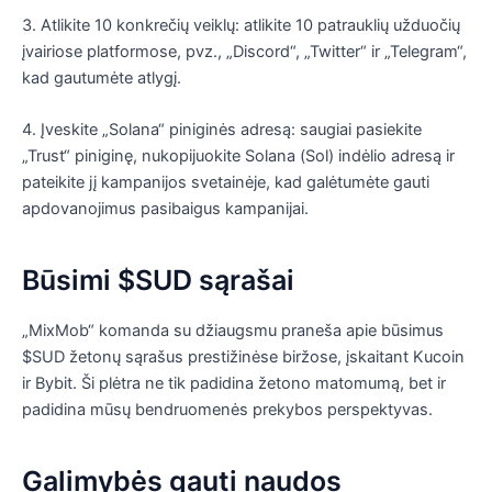
3. Atlikite 10 konkrečių veiklų: atlikite 10 patrauklių užduočių
įvairiose platformose, pvz., „Discord“, „Twitter“ ir „Telegram“,
kad gautumėte atlygį.
4. Įveskite „Solana“ piniginės adresą: saugiai pasiekite
„Trust“ piniginę, nukopijuokite Solana (Sol) indėlio adresą ir
pateikite jį kampanijos svetainėje, kad galėtumėte gauti
apdovanojimus pasibaigus kampanijai.
Būsimi $SUD sąrašai
„MixMob“ komanda su džiaugsmu praneša apie būsimus
$SUD žetonų sąrašus prestižinėse biržose, įskaitant Kucoin
ir Bybit. Ši plėtra ne tik padidina žetono matomumą, bet ir
padidina mūsų bendruomenės prekybos perspektyvas.
Galimybės gauti naudos