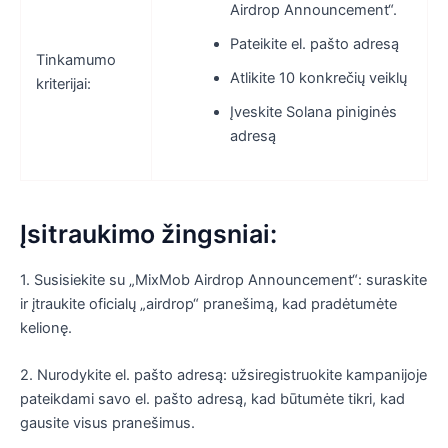
Airdrop Announcement“.
Pateikite el. pašto adresą
Tinkamumo
Atlikite 10 konkrečių veiklų
kriterijai:
Įveskite Solana piniginės
adresą
Įsitraukimo žingsniai:
1. Susisiekite su „MixMob Airdrop Announcement“: suraskite
ir įtraukite oficialų „airdrop“ pranešimą, kad pradėtumėte
kelionę.
2. Nurodykite el. pašto adresą: užsiregistruokite kampanijoje
pateikdami savo el. pašto adresą, kad būtumėte tikri, kad
gausite visus pranešimus.