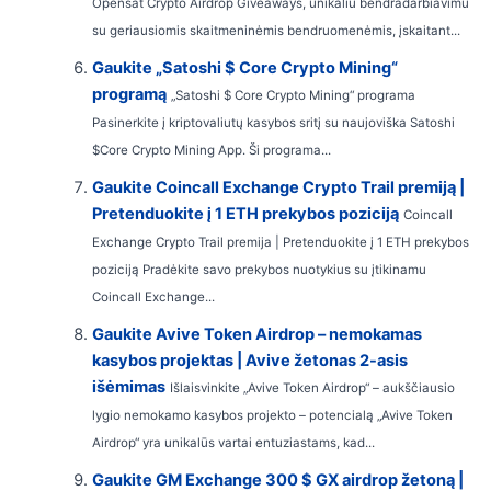
Opensat Crypto Airdrop Giveaways, unikaliu bendradarbiavimu
su geriausiomis skaitmeninėmis bendruomenėmis, įskaitant...
Gaukite „Satoshi $ Core Crypto Mining“
programą
„Satoshi $ Core Crypto Mining“ programa
Pasinerkite į kriptovaliutų kasybos sritį su naujoviška Satoshi
$Core Crypto Mining App. Ši programa...
Gaukite Coincall Exchange Crypto Trail premiją |
Pretenduokite į 1 ETH prekybos poziciją
Coincall
Exchange Crypto Trail premija | Pretenduokite į 1 ETH prekybos
poziciją Pradėkite savo prekybos nuotykius su įtikinamu
Coincall Exchange...
Gaukite Avive Token Airdrop – nemokamas
kasybos projektas | Avive žetonas 2-asis
išėmimas
Išlaisvinkite „Avive Token Airdrop“ – aukščiausio
lygio nemokamo kasybos projekto – potencialą „Avive Token
Airdrop“ yra unikalūs vartai entuziastams, kad...
Gaukite GM Exchange 300 $ GX airdrop žetoną |