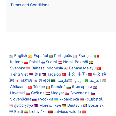
Terms and Conditions
English
Español
Português
Français
Italiano
Polski
Suomi
Norsk Bokmål
Svenska
Bahasa Indonesia
Bahasa Melayu
Tiếng Việt
ไทย
Tagalog
中文 (中国)
中文 (台
灣)
日本語
한국어
فارسی
اردو
العربية
Afrikaans
Türkçe
Română
български
Hrvatski
Čeština
Magyar
Slovenčina
Slovenščina
Русский
Українська
Հայերեն
ქართული
Монгол хэл
Deutsch
Bosanski
Eesti
Lietuviškai
Latviešu valoda