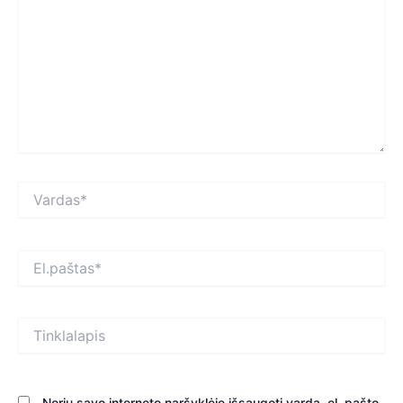
Vardas*
El.paštas*
Tinklalapis
Noriu savo interneto naršyklėje išsaugoti vardą, el. pašto