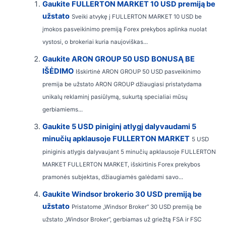
Gaukite FULLERTON MARKET 10 USD premiją be
užstato
Sveiki atvykę į FULLERTON MARKET 10 USD be
įmokos pasveikinimo premiją Forex prekybos aplinka nuolat
vystosi, o brokeriai kuria naujoviškas...
Gaukite ARON GROUP 50 USD BONUSĄ BE
IŠĖDIMO
Išskirtinė ARON GROUP 50 USD pasveikinimo
premija be užstato ARON GROUP džiaugiasi pristatydama
unikalų reklaminį pasiūlymą, sukurtą specialiai mūsų
gerbiamiems...
Gaukite 5 USD piniginį atlygį dalyvaudami 5
minučių apklausoje FULLERTON MARKET
5 USD
piniginis atlygis dalyvaujant 5 minučių apklausoje FULLERTON
MARKET FULLERTON MARKET, išskirtinis Forex prekybos
pramonės subjektas, džiaugiamės galėdami savo...
Gaukite Windsor brokerio 30 USD premiją be
užstato
Pristatome „Windsor Broker“ 30 USD premiją be
užstato „Windsor Broker“, gerbiamas už griežtą FSA ir FSC