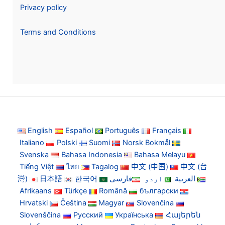
Privacy policy
Terms and Conditions
English
Español
Português
Français
Italiano
Polski
Suomi
Norsk Bokmål
Svenska
Bahasa Indonesia
Bahasa Melayu
Tiếng Việt
ไทย
Tagalog
中文 (中国)
中文 (台
灣)
日本語
한국어
فارسی
اردو
العربية
Afrikaans
Türkçe
Română
български
Hrvatski
Čeština
Magyar
Slovenčina
Slovenščina
Русский
Українська
Հայերեն