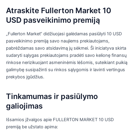
Atraskite Fullerton Market 10
USD pasveikinimo premiją
„Fullerton Market“ didžiuojasi galėdamas pasiūlyti 10 USD
pasveikinimo premiją savo naujiems prekiautojams,
pabrėždamas savo atsidavimą jų sėkmei. Ši iniciatyva skirta
sudaryti sąlygas prekiautojams pradėti savo kelionę finansų
rinkose nerizikuojant asmeninėmis lėšomis, suteikiant puikią
galimybę susipažinti su rinkos sąlygomis ir lavinti vertingus
prekybos įgūdžius.
Tinkamumas ir pasiūlymo
galiojimas
Išsamios įžvalgos apie FULLERTON MARKET 10 USD
premiją be užstato apima: