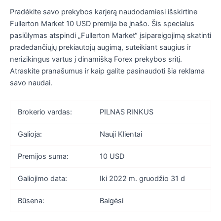
Pradėkite savo prekybos karjerą naudodamiesi išskirtine
Fullerton Market 10 USD premija be įnašo. Šis specialus
pasiūlymas atspindi „Fullerton Market“ įsipareigojimą skatinti
pradedančiųjų prekiautojų augimą, suteikiant saugius ir
nerizikingus vartus į dinamišką Forex prekybos sritį.
Atraskite pranašumus ir kaip galite pasinaudoti šia reklama
savo naudai.
Brokerio vardas:
PILNAS RINKUS
Galioja:
Nauji Klientai
Premijos suma:
10 USD
Galiojimo data:
Iki 2022 m. gruodžio 31 d
Būsena:
Baigėsi