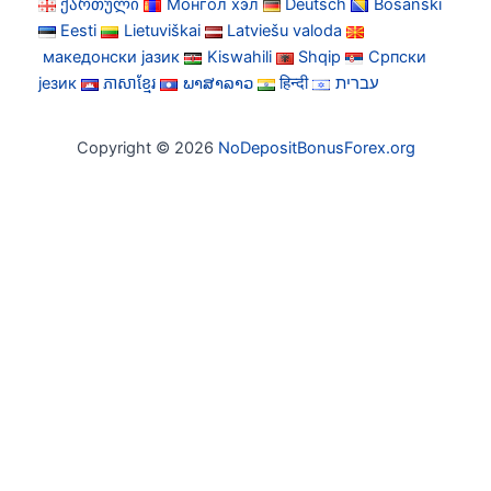
ქართული
Монгол хэл
Deutsch
Bosanski
Eesti
Lietuviškai
Latviešu valoda
македонски јазик
Kiswahili
Shqip
Српски
језик
ភាសាខ្មែរ
ພາສາລາວ
हिन्दी
עברית
Copyright © 2026
NoDepositBonusForex.org