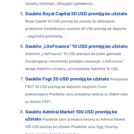
taisyklių laikymąsi, džiaugiasi galėdamas...
Gaukite Royal Capital 50 USD premiją be užstato
Royal Capital 50 USD premija be užstato Su džiaugsmu
pristatome Karališkosios sostinės 50 USD premiją be depozito
– pagrindinį pasiūlymą,...
Gaukite „LiteFinance“ 10 USD premiją be užstato
Išskirtinė „LiteFinance“ 10 USD premijos be įnašo galimybė
Gyvybingame internetinės prekybos pasaulyje „LiteFinance“
tampa išskirtiniu brokeriu, pristatydama išskirtinę 10 USD...
Gaukite Fxgt 20 USD premiją be užstato
Pristatome
FXGT 20 USD premiją be depozito naujiems Forex
prekiautojams Pradėkite savo prekybinę kelionę su didele nata
su dosnia FXGT...
Gaukite Admiral Market 100 USD premiją be
užstato
Pradėkite savo prekybos karjerą su Admiral Market
100 USD premija be užstato Pradėkite savo žygį į finansų