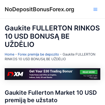
Pereiti
NoDepositBonusForex.org
prie
Main
turinio
Men
Gaukite FULLERTON RINKOS
10 USD BONUSĄ BE
UŽDĖLIO
Home
-
Forex premija be depozito
-
Gaukite FULLERTON
RINKOS 10 USD BONUSĄ BE UŽDĖLIO
Gaukite Fullerton Market 10 USD
premiją be užstato