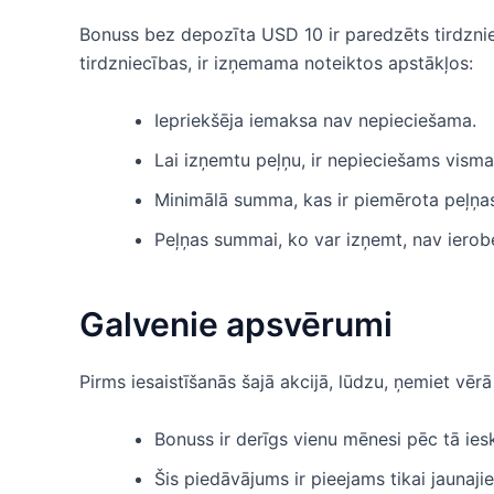
Bonuss bez depozīta USD 10 ir paredzēts tirdznie
tirdzniecības, ir izņemama noteiktos apstākļos:
Iepriekšēja iemaksa nav nepieciešama.
Lai izņemtu peļņu, ir nepieciešams visma
Minimālā summa, kas ir piemērota peļņas
Peļņas summai, ko var izņemt, nav iero
Galvenie apsvērumi
Pirms iesaistīšanās šajā akcijā, lūdzu, ņemiet vēr
Bonuss ir derīgs vienu mēnesi pēc tā iesk
Šis piedāvājums ir pieejams tikai jaunaji