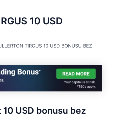
IRGUS 10 USD
FULLERTON TIRGUS 10 USD BONUSU BEZ
t 10 USD bonusu bez