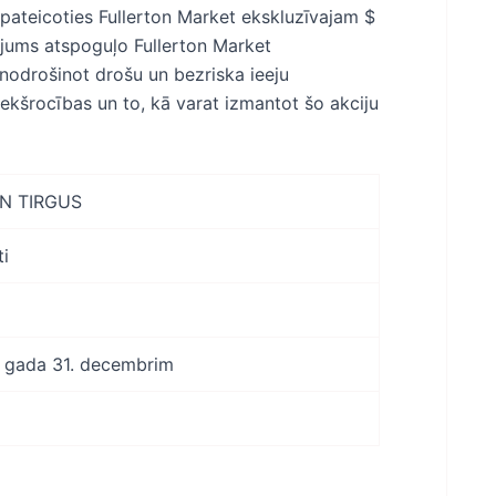
, pateicoties Fullerton Market ekskluzīvajam $
jums atspoguļo Fullerton Market
 nodrošinot drošu un bezriska ieeju
iekšrocības un to, kā varat izmantot šo akciju
N TIRGUS
ti
. gada 31. decembrim