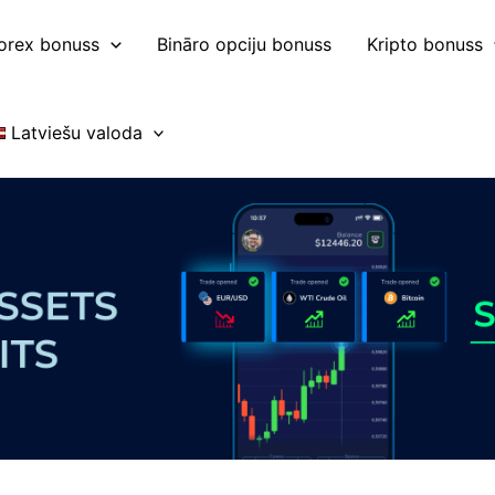
orex bonuss
Bināro opciju bonuss
Kripto bonuss
Latviešu valoda