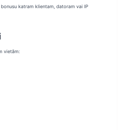
a bonusu katram klientam, datoram vai IP
i
m vietām: