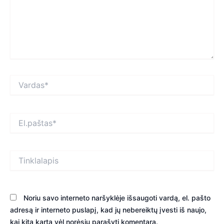
Vardas*
El.paštas*
Tinklalapis
Noriu savo interneto naršyklėje išsaugoti vardą, el. pašto
adresą ir interneto puslapį, kad jų nebereiktų įvesti iš naujo,
kai kitą kartą vėl norėsiu parašyti komentarą.