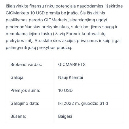
Išlaisvinkite finansų rinkų potencialą naudodamiesi išskirtine
GICMarkets 10 USD premija be įnašo. Šis išskirtinis
pasiūlymas parodo GICMarkets įsipareigojimą ugdyti
pradedančiuosius prekybininkus, suteikiant jiems saugų ir
nemokamą įėjimo tašką į žavią Forex ir kriptovaliutų
prekybos sritį. Atraskite šios akcijos privalumus ir kaip ji gali
palengvinti jūsų prekybos pradžią.
Brokerio vardas:
GICMARKETS
Galioja:
Nauji Klientai
Premijos suma:
10 USD
Galiojimo data:
Iki 2022 m. gruodžio 31 d
Būsena:
Baigėsi