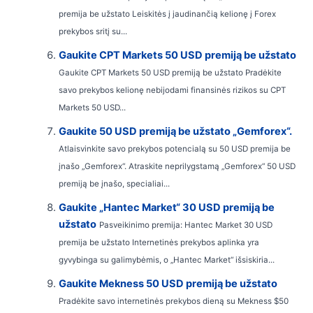
premija be užstato Leiskitės į jaudinančią kelionę į Forex
prekybos sritį su...
Gaukite CPT Markets 50 USD premiją be užstato
Gaukite CPT Markets 50 USD premiją be užstato Pradėkite
savo prekybos kelionę nebijodami finansinės rizikos su CPT
Markets 50 USD...
Gaukite 50 USD premiją be užstato „Gemforex“.
Atlaisvinkite savo prekybos potencialą su 50 USD premija be
įnašo „Gemforex“. Atraskite neprilygstamą „Gemforex“ 50 USD
premiją be įnašo, specialiai...
Gaukite „Hantec Market“ 30 USD premiją be
užstato
Pasveikinimo premija: Hantec Market 30 USD
premija be užstato Internetinės prekybos aplinka yra
gyvybinga su galimybėmis, o „Hantec Market“ išsiskiria...
Gaukite Mekness 50 USD premiją be užstato
Pradėkite savo internetinės prekybos dieną su Mekness $50