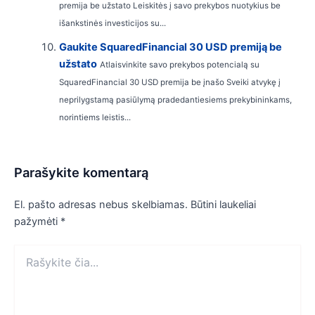
premija be užstato Leiskitės į savo prekybos nuotykius be
išankstinės investicijos su...
Gaukite SquaredFinancial 30 USD premiją be
užstato
Atlaisvinkite savo prekybos potencialą su
SquaredFinancial 30 USD premija be įnašo Sveiki atvykę į
neprilygstamą pasiūlymą pradedantiesiems prekybininkams,
norintiems leistis...
Parašykite komentarą
El. pašto adresas nebus skelbiamas.
Būtini laukeliai
pažymėti
*
Rašykite
čia...