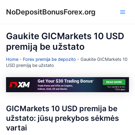
Pereiti
NoDepositBonusForex.org
prie
Main
turinio
Men
Gaukite GICMarkets 10 USD
premiją be užstato
Home
-
Forex premija be depozito
-
Gaukite GICMarkets 10
USD premiją be užstato
GICMarkets 10 USD premija be
užstato: jūsų prekybos sėkmės
vartai