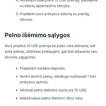
Norėdami suaktyvinti 10 USD premiją, susisiekite
su klientų aptarnavimo tarnyba.
Pradėkite savo prekybos kelionę su premijų
lėšomis.
Pelno išėmimo sąlygos
Nors pradinė 10 USD premija be įnašo nėra atimama, bet
koks pelnas, uždirbtas prekiaujant, gali būti atšauktas tam
tikromis sąlygomis:
Pradedant nereikia depozito.
Norint atsiimti pelną, reikalinga mažiausiai 1 loto
prekybos apimtis.
Minimali pelno atėmimo suma yra 15 USD.
Maksimalaus pelno išėmimo ribos nėra.