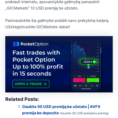
prekiauti internetu, apsvarstykite galimybę panaudoti
„GICMarkets“ 10 USD premiją be užstato.
Pasinaudokite šia galimybe pradėti savo prekybinę karjerą.
Užsiregistruokite GICMarkets dabar!
Related Posts:
Gaukite 50 USD premiją be užstato | AVFX
premija be depozito
Gaukite 50 USD prekybos premiją