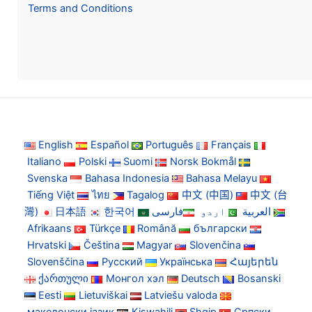
Terms and Conditions
English
Español
Português
Français
Italiano
Polski
Suomi
Norsk Bokmål
Svenska
Bahasa Indonesia
Bahasa Melayu
Tiếng Việt
ไทย
Tagalog
中文 (中国)
中文 (台
灣)
日本語
한국어
فارسی
اردو
العربية
Afrikaans
Türkçe
Română
български
Hrvatski
Čeština
Magyar
Slovenčina
Slovenščina
Русский
Українська
Հայերեն
ქართული
Монгол хэл
Deutsch
Bosanski
Eesti
Lietuviškai
Latviešu valoda