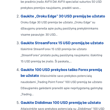
be pradinio įnašo AVFX Dėl AVFX specialiai sukurtos 50 USD
prekybos premijos naujokams, pradėti savo...
Gaukite „Oroku Edge“ 30 USD premiją be užstato
Oroku Edge 30 USD premija be užstato „Oroku Edge“ su
džiaugsmu praneša apie puikų pasiūlymą prekybininkams
visame pasaulyje: 30 USD...
Gaukite StreamForex 15 USD premiją be užstato
Išskirtinė StreamForex 15 USD premija be užstato
„StreamForex“ pristato puikų pasiūlymą naujokams: išskirtinę
15 USD premiją be įnašo. Ši paskata,...
Gaukite 100 USD prekybos taško Forex premiją
be užstato
Atlaisvinkite savo prekybos potencialą
naudodami „Trading Point Forex“ 100 USD premiją be užstato
Džiaugiamės galėdami pranešti apie neprilygstamą galimybę
„Trading...
Gaukite Dididimax 100 USD premiją be užstato
Atlaisvinkite savo prekybos potencialą su „Dididimax“ 100 USD