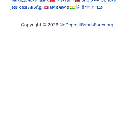
македонски јазик
Kiswahili
Shqip
Српски
језик
ភាសាខ្មែរ
ພາສາລາວ
हिन्दी
עברית
Copyright © 2026
NoDepositBonusForex.org