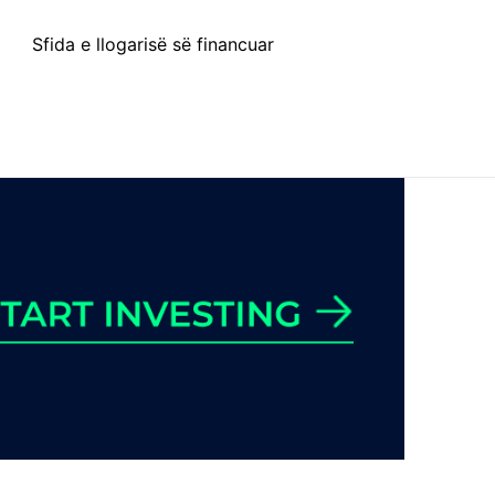
Sfida e llogarisë së financuar