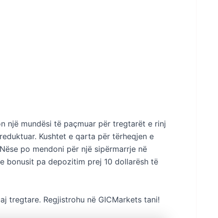
 një mundësi të paçmuar për tregtarët e rinj
 reduktuar. Kushtet e qarta për tërheqjen e
. Nëse po mendoni për një sipërmarrje në
 e bonusit pa depozitim prej 10 dollarësh të
uaj tregtare. Regjistrohu në GICMarkets tani!