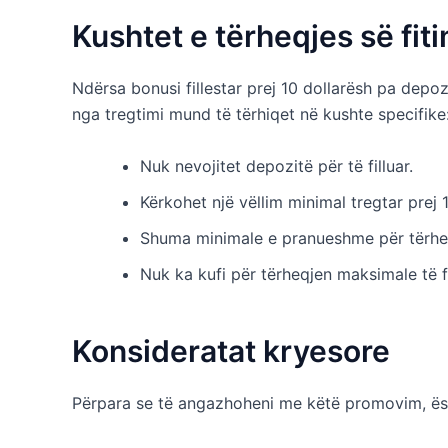
Kushtet e tërheqjes së fiti
Ndërsa bonusi fillestar prej 10 dollarësh pa depozi
nga tregtimi mund të tërhiqet në kushte specifike
Nuk nevojitet depozitë për të filluar.
Kërkohet një vëllim minimal tregtar prej 1 
Shuma minimale e pranueshme për tërheqj
Nuk ka kufi për tërheqjen maksimale të fi
Konsideratat kryesore
Përpara se të angazhoheni me këtë promovim, ësh