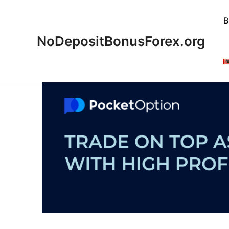
Skip
to
B
content
NoDepositBonusForex.org