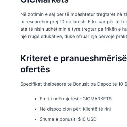
Në zotimin e saj për të mbështetur tregtarët në z
mirëseardhur prej 10 dollarësh. E krijuar për të fo
ata të nisin udhëtimin e tyre tregtar pa frikën e 
një rrugë edukative, duke ofruar një përvojë prakt
Kriteret e pranueshmërisë
ofertës
Specifikat thelbësore të Bonusit pa Depozitë 10
Emri i ndërmjetësit: GICMARKETS
Në dispozicion për: Klientë të rinj
Shuma e bonusit: $10 USD