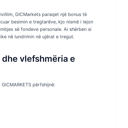
hvillim, GICMarkets paraqet një bonus të
rcuar besimin e tregtarëve, kjo nismë i lejon
humbjes së fondeve personale. Ai shërben si
ike në lundrimin në ujërat e tregut.
 dhe vlefshmëria e
 $ GICMARKETS përfshijnë: