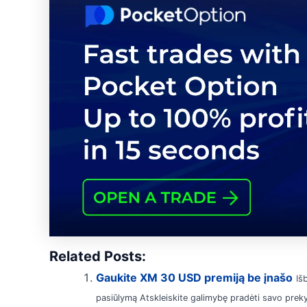
Related Posts:
Gaukite XM 30 USD premiją be įnašo
Iš
pasiūlymą Atskleiskite galimybę pradėti savo prek