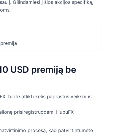
ulį. Gilindamiesi į šios akcijos specifiką,
goms.
premija
 10 USD premiją be
 turite atlikti kelis paprastus veiksmus:
lionę prisiregistruodami HubuFX
patvirtinimo procesą, kad patvirtintumėte