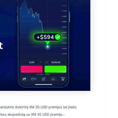
bandykite išskirtinį XM 30 USD premijos be įnašo
ybos ekspediciją su XM 30 USD premija...