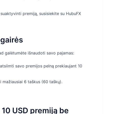
uaktyvinti premiją, susisiekite su HubuFX
gairės
kad galėtumėte išnaudoti savo pajamas:
atsiimti savo premijos pelną prekiaujant 10
i mažiausiai 6 taškus (60 taškų).
i 10 USD premiją be