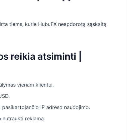
skirta tiems, kurie HubuFX neapdorotą sąskaitą
s reikia atsiminti |
ūlymas vienam klientui.
USD.
 pasikartojančio IP adreso naudojimo.
a nutraukti reklamą.