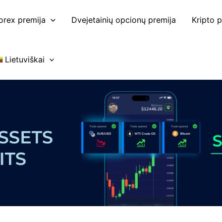
orex premija
Dvejetainių opcionų premija
Kripto p
Lietuviškai