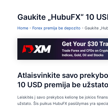
Gaukite „HubuFX“ 10 US
Home
-
Forex premija be depozito
-
Gaukite „Hu
Atlaisvinkite savo prekyb
10 USD premija be užstat
Leiskitės į savo prekybos kelionę be jokios fina
užstato. Šis puikus HubuFX pasiūlymas yra special