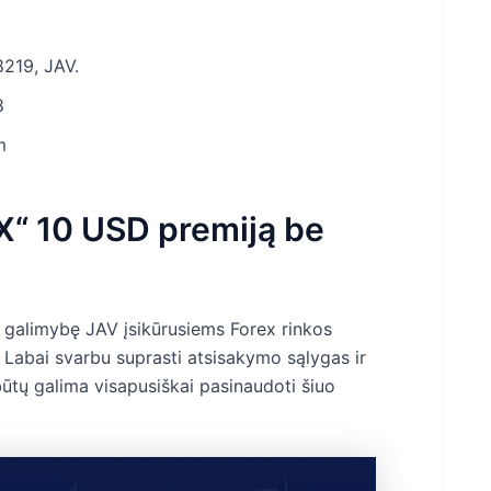
8219, JAV.
8
m
X“ 10 USD premiją be
 galimybę JAV įsikūrusiems Forex rinkos
 Labai svarbu suprasti atsisakymo sąlygas ir
 būtų galima visapusiškai pasinaudoti šiuo