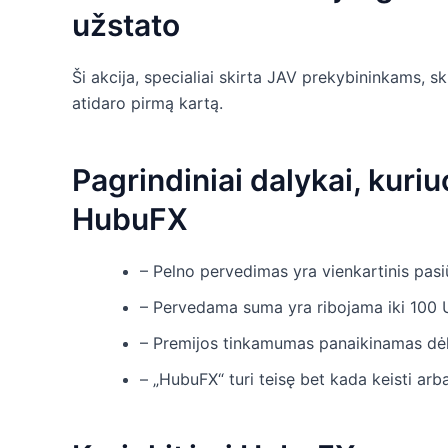
užstato
Ši akcija, specialiai skirta JAV prekybininkams, 
atidaro pirmą kartą.
Pagrindiniai dalykai, kuriuo
HubuFX
– Pelno pervedimas yra vienkartinis pasi
– Pervedama suma yra ribojama iki 100 
– Premijos tinkamumas panaikinamas dėl
– „HubuFX“ turi teisę bet kada keisti arb