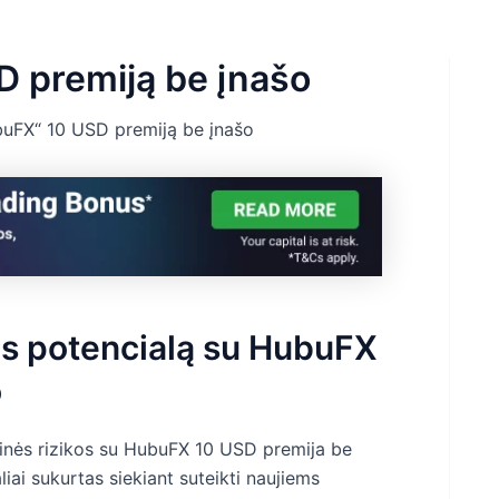
D premiją be įnašo
buFX“ 10 USD premiją be įnašo
os potencialą su HubuFX
o
nsinės rizikos su HubuFX 10 USD premija be
iai sukurtas siekiant suteikti naujiems