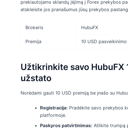
prekiautojams sklandų įėjimą į Forex prekybos pasa
atskleisite jos pranašumus jūsų prekybos pastan
Brokeris
HubuFX
Premija
10 USD pasveikinimo 
Užtikrinkite savo HubuFX
užstato
Norėdami gauti 10 USD premiją be įnašo su HubuFX,
Registracija:
Pradėkite savo prekybos ke
platformoje.
Paskyros patvirtinimas:
Atlikite trumpą 