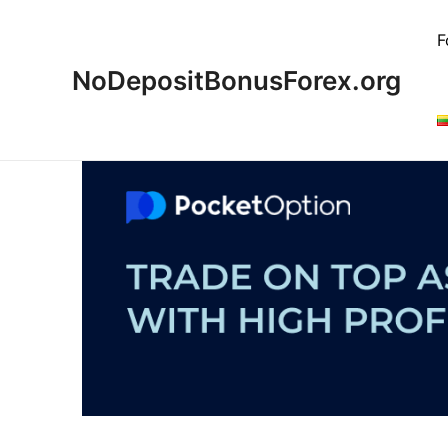
Pereiti
prie
F
turinio
NoDepositBonusForex.org