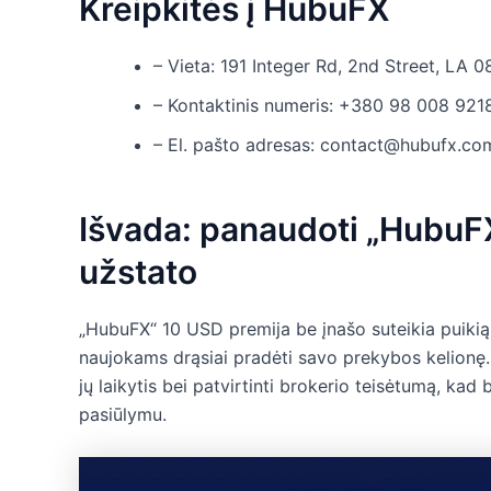
Kreipkitės į HubuFX
– Vieta: 191 Integer Rd, 2nd Street, LA 0
– Kontaktinis numeris: +380 98 008 921
– El. pašto adresas: contact@hubufx.co
Išvada: panaudoti „HubuF
užstato
„HubuFX“ 10 USD premija be įnašo suteikia puikią
naujokams drąsiai pradėti savo prekybos kelionę.
jų laikytis bei patvirtinti brokerio teisėtumą, kad
pasiūlymu.