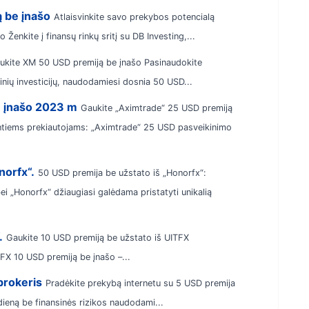
 be įnašo
Atlaisvinkite savo prekybos potencialą
nkite į finansų rinkų sritį su DB Investing,...
ukite XM 50 USD premiją be įnašo Pasinaudokite
nių investicijų, naudodamiesi dosnia 50 USD...
e įnašo 2023 m
Gaukite „Aximtrade“ 25 USD premiją
tintiems prekiautojams: „Aximtrade“ 25 USD pasveikinimo
norfx“.
50 USD premija be užstato iš „Honorfx“:
i „Honorfx“ džiaugiasi galėdama pristatyti unikalią
.
Gaukite 10 USD premiją be užstato iš UITFX
TFX 10 USD premiją be įnašo –...
brokeris
Pradėkite prekybą internetu su 5 USD premija
ieną be finansinės rizikos naudodami...