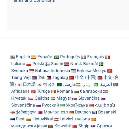
Terms and Conditions
English
Español
Português
Français
Italiano
Polski
Suomi
Norsk Bokmål
Svenska
Bahasa Indonesia
Bahasa Melayu
Tiếng Việt
ไทย
Tagalog
中文 (中国)
中文 (台
灣)
日本語
한국어
فارسی
اردو
العربية
Afrikaans
Türkçe
Română
български
Hrvatski
Čeština
Magyar
Slovenčina
Slovenščina
Русский
Українська
Հայերեն
ქართული
Монгол хэл
Deutsch
Bosanski
Eesti
Lietuviškai
Latviešu valoda
македонски јазик
Kiswahili
Shqip
Српски