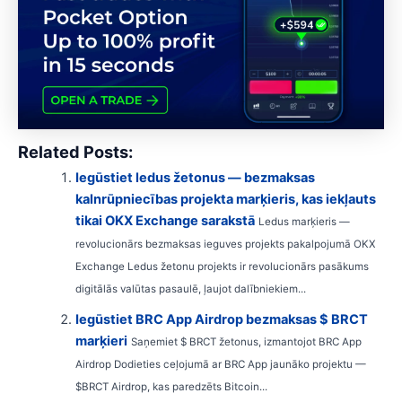
Related Posts:
Iegūstiet ledus žetonus — bezmaksas
kalnrūpniecības projekta marķieris, kas iekļauts
tikai OKX Exchange sarakstā
Ledus marķieris —
revolucionārs bezmaksas ieguves projekts pakalpojumā OKX
Exchange Ledus žetonu projekts ir revolucionārs pasākums
digitālās valūtas pasaulē, ļaujot dalībniekiem...
Iegūstiet BRC App Airdrop bezmaksas $ BRCT
marķieri
Saņemiet $ BRCT žetonus, izmantojot BRC App
Airdrop Dodieties ceļojumā ar BRC App jaunāko projektu —
$BRCT Airdrop, kas paredzēts Bitcoin...