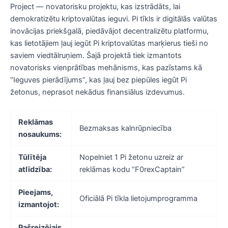
Project — novatorisku projektu, kas izstrādāts, lai
demokratizētu kriptovalūtas ieguvi. Pi tīkls ir digitālās valūtas
inovācijas priekšgalā, piedāvājot decentralizētu platformu,
kas lietotājiem ļauj iegūt Pi kriptovalūtas marķierus tieši no
saviem viedtālruņiem. Šajā projektā tiek izmantots
novatorisks vienprātības mehānisms, kas pazīstams kā
“Ieguves pierādījums”, kas ļauj bez piepūles iegūt Pi
žetonus, neprasot nekādus finansiālus izdevumus.
Reklāmas
Bezmaksas kalnrūpniecība
nosaukums:
Tūlītēja
Nopelniet 1 Pi žetonu uzreiz ar
atlīdzība:
reklāmas kodu “F0rexCaptain”
Pieejams,
Oficiālā Pi tīkla lietojumprogramma
izmantojot:
Pašreizējais