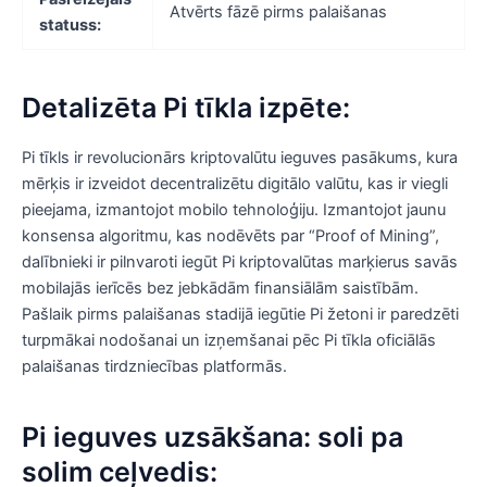
Atvērts fāzē pirms palaišanas
statuss:
Detalizēta Pi tīkla izpēte:
Pi tīkls ir revolucionārs kriptovalūtu ieguves pasākums, kura
mērķis ir izveidot decentralizētu digitālo valūtu, kas ir viegli
pieejama, izmantojot mobilo tehnoloģiju. Izmantojot jaunu
konsensa algoritmu, kas nodēvēts par “Proof of Mining”,
dalībnieki ir pilnvaroti iegūt Pi kriptovalūtas marķierus savās
mobilajās ierīcēs bez jebkādām finansiālām saistībām.
Pašlaik pirms palaišanas stadijā iegūtie Pi žetoni ir paredzēti
turpmākai nodošanai un izņemšanai pēc Pi tīkla oficiālās
palaišanas tirdzniecības platformās.
Pi ieguves uzsākšana: soli pa
solim ceļvedis: