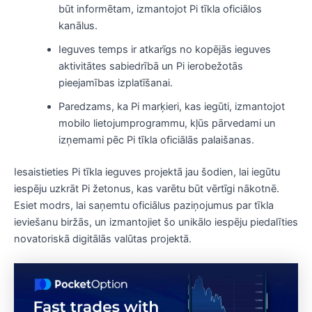
būt informētam, izmantojot Pi tīkla oficiālos
kanālus.
Ieguves temps ir atkarīgs no kopējās ieguves
aktivitātes sabiedrībā un Pi ierobežotās
pieejamības izplatīšanai.
Paredzams, ka Pi marķieri, kas iegūti, izmantojot
mobilo lietojumprogrammu, kļūs pārvedami un
izņemami pēc Pi tīkla oficiālās palaišanas.
Iesaistieties Pi tīkla ieguves projektā jau šodien, lai iegūtu
iespēju uzkrāt Pi žetonus, kas varētu būt vērtīgi nākotnē.
Esiet modrs, lai saņemtu oficiālus paziņojumus par tīkla
ieviešanu biržās, un izmantojiet šo unikālo iespēju piedalīties
novatoriskā digitālās valūtas projektā.