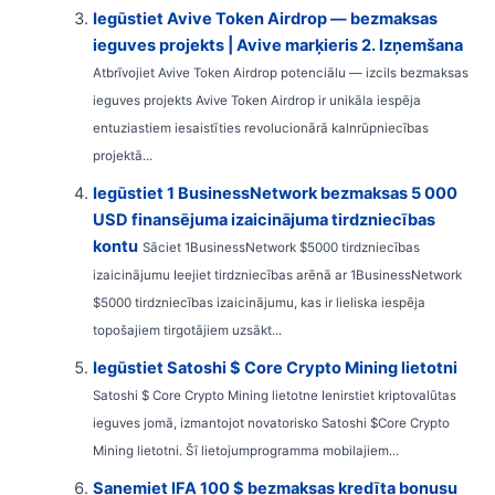
Iegūstiet Avive Token Airdrop — bezmaksas
ieguves projekts | Avive marķieris 2. Izņemšana
Atbrīvojiet Avive Token Airdrop potenciālu — izcils bezmaksas
ieguves projekts Avive Token Airdrop ir unikāla iespēja
entuziastiem iesaistīties revolucionārā kalnrūpniecības
projektā...
Iegūstiet 1 BusinessNetwork bezmaksas 5 000
USD finansējuma izaicinājuma tirdzniecības
kontu
Sāciet 1BusinessNetwork $5000 tirdzniecības
izaicinājumu Ieejiet tirdzniecības arēnā ar 1BusinessNetwork
$5000 tirdzniecības izaicinājumu, kas ir lieliska iespēja
topošajiem tirgotājiem uzsākt...
Iegūstiet Satoshi $ Core Crypto Mining lietotni
Satoshi $ Core Crypto Mining lietotne Ienirstiet kriptovalūtas
ieguves jomā, izmantojot novatorisko Satoshi $Core Crypto
Mining lietotni. Šī lietojumprogramma mobilajiem...
Saņemiet IFA 100 $ bezmaksas kredīta bonusu