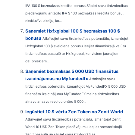
IFA 100 $ bezmaksas kredīta bonuss Sāciet savu tirdzniecības
piedzīvojumu ar izcilo IFA $ 100 bezmaksas kredīta bonusu,
ekskluzīvu akciju, ko...
Saņemiet Hxfxglobal 100 $ bezmaksas 100 $
bonusu
Atbrīvojiet savu tirdzniecības potenciālu, izmantojot
Hxfxglobal 100 $ sveiciena bonusu Ieejiet dinamiskajā valūtu
tirdzniecības pasaulē ar Hxfxglobal, kur visiem jaunajiem
dalībniekiem...
Saņemiet bezmaksas 5 000 USD finansētus
izaicinājumus no Myfundedfx
Atbrīvojiet savu
tirdzniecības potenciālu, izmantojot MyFundedFX 5 000 USD
finansēto izaicinājumu MyFundedFX maina tirdzniecības
ainavu ar savu revolucionāro 5 000...
Iegūstiet 10 $ vērtu Zen Token no Zenit World
Atbrīvojiet savu tirdzniecības potenciālu, izmantojot Zenit
World 10 USD Zen Token piedāvājumu Ieejiet novatoriskajā
Zenit pasaulē un sāciet savu kriptogrāfijas...