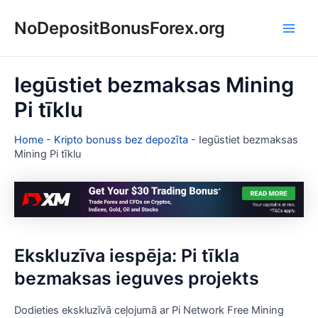
Skip
NoDepositBonusForex.org
to
Main
content
Men
Iegūstiet bezmaksas Mining
Pi tīklu
Home
-
Kripto bonuss bez depozīta
-
Iegūstiet bezmaksas
Mining Pi tīklu
Ekskluzīva iespēja: Pi tīkla
bezmaksas ieguves projekts
Dodieties ekskluzīvā ceļojumā ar Pi Network Free Mining