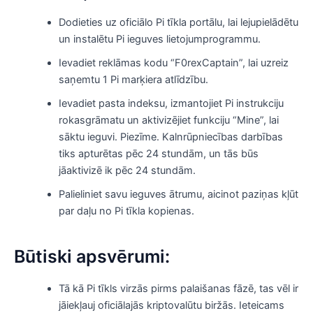
Dodieties uz oficiālo Pi tīkla portālu, lai lejupielādētu
un instalētu Pi ieguves lietojumprogrammu.
Ievadiet reklāmas kodu “F0rexCaptain”, lai uzreiz
saņemtu 1 Pi marķiera atlīdzību.
Ievadiet pasta indeksu, izmantojiet Pi instrukciju
rokasgrāmatu un aktivizējiet funkciju “Mine”, lai
sāktu ieguvi. Piezīme. Kalnrūpniecības darbības
tiks apturētas pēc 24 stundām, un tās būs
jāaktivizē ik pēc 24 stundām.
Palieliniet savu ieguves ātrumu, aicinot paziņas kļūt
par daļu no Pi tīkla kopienas.
Būtiski apsvērumi:
Tā kā Pi tīkls virzās pirms palaišanas fāzē, tas vēl ir
jāiekļauj oficiālajās kriptovalūtu biržās. Ieteicams