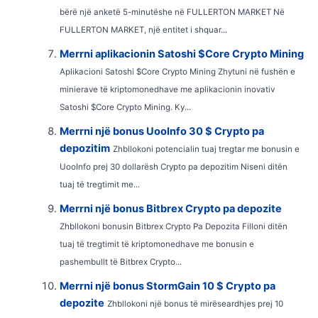
bërë një anketë 5-minutëshe në FULLERTON MARKET Në
FULLERTON MARKET, një entitet i shquar...
Merrni aplikacionin Satoshi $Core Crypto Mining
Aplikacioni Satoshi $Core Crypto Mining Zhytuni në fushën e
minierave të kriptomonedhave me aplikacionin inovativ
Satoshi $Core Crypto Mining. Ky...
Merrni një bonus UooInfo 30 $ Crypto pa
depozitim
Zhbllokoni potencialin tuaj tregtar me bonusin e
UooInfo prej 30 dollarësh Crypto pa depozitim Niseni ditën
tuaj të tregtimit me...
Merrni një bonus Bitbrex Crypto pa depozite
Zhbllokoni bonusin Bitbrex Crypto Pa Depozita Filloni ditën
tuaj të tregtimit të kriptomonedhave me bonusin e
pashembullt të Bitbrex Crypto...
Merrni një bonus StormGain 10 $ Crypto pa
depozite
Zhbllokoni një bonus të mirëseardhjes prej 10