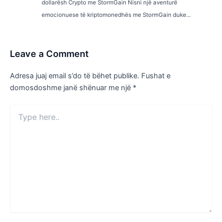
dollarësh Crypto me StormGain Nisni një aventurë
emocionuese të kriptomonedhës me StormGain duke...
Leave a Comment
Adresa juaj email s’do të bëhet publike.
Fushat e
domosdoshme janë shënuar me një
*
Type
here..