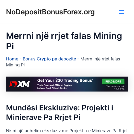
Skip
NoDepositBonusForex.org
to
Main
content
Men
Merrni një rrjet falas Mining
Pi
Home
-
Bonus Crypto pa depozite
-
Merrni një rrjet falas
Mining Pi
Mundësi Ekskluzive: Projekti i
Minierave Pa Rrjet Pi
Nisni një udhëtim ekskluziv me Projektin e Minierave Pa Rrjet