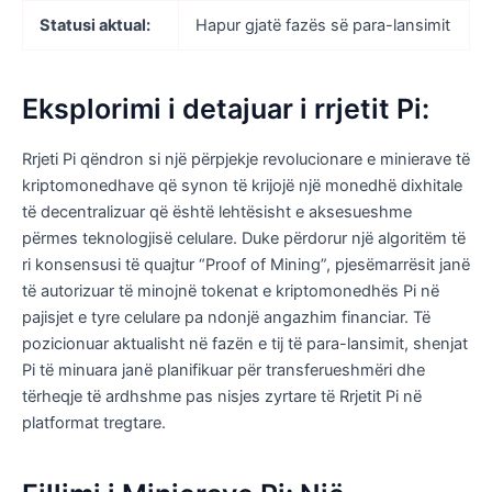
Statusi aktual:
Hapur gjatë fazës së para-lansimit
Eksplorimi i detajuar i rrjetit Pi:
Rrjeti Pi qëndron si një përpjekje revolucionare e minierave të
kriptomonedhave që synon të krijojë një monedhë dixhitale
të decentralizuar që është lehtësisht e aksesueshme
përmes teknologjisë celulare. Duke përdorur një algoritëm të
ri konsensusi të quajtur “Proof of Mining”, pjesëmarrësit janë
të autorizuar të minojnë tokenat e kriptomonedhës Pi në
pajisjet e tyre celulare pa ndonjë angazhim financiar. Të
pozicionuar aktualisht në fazën e tij të para-lansimit, shenjat
Pi të minuara janë planifikuar për transferueshmëri dhe
tërheqje të ardhshme pas nisjes zyrtare të Rrjetit Pi në
platformat tregtare.