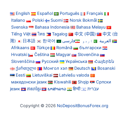
English
Español
Português
Français
Italiano
Polski
Suomi
Norsk Bokmål
Svenska
Bahasa Indonesia
Bahasa Melayu
Tiếng Việt
ไทย
Tagalog
中文 (中国)
中文 (台
灣)
日本語
한국어
فارسی
اردو
العربية
Afrikaans
Türkçe
Română
български
Hrvatski
Čeština
Magyar
Slovenčina
Slovenščina
Русский
Українська
Հայերեն
ქართული
Монгол хэл
Deutsch
Bosanski
Eesti
Lietuviškai
Latviešu valoda
македонски јазик
Kiswahili
Shqip
Српски
језик
ភាសាខ្មែរ
ພາສາລາວ
हिन्दी
עברית
Copyright © 2026
NoDepositBonusForex.org