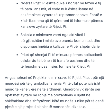
Ndërsa Rrjeti Pi është duke lundruar në fazën e tij
të para-lansimit, ai ende nuk është listuar në
shkëmbimet zyrtare të kriptomonedhave. Është e
këshillueshme që të qëndroni të informuar përmes
kanaleve zyrtare të Rrjetit Pi.
Shkalla e minierave varet nga aktiviteti i
përgjithshëm i minierave brenda komunitetit dhe
disponueshmëria e kufizuar e Pi për shpërndarje.
Pritet që shenjat Pi të minuara përmes aplikacionit
celular do të bëhen të transferueshme dhe të
tërheqshme pas nisjes formale të Rrjetit Pi.
Angazhohuni në Projektin e minierave të Rrjetit Pi sot për një
mundësi për të grumbulluar shenja Pi, të cilat potencialisht
mund të kenë vlerë në të ardhmen. Qëndroni vigjilentë për
njoftimet zyrtare në lidhje me prezantimin e rrjetit në
shkëmbime dhe shfrytëzoni këtë mundësi unike për të qenë
pjesë e një projekti pionier të monedhës dixhitale.