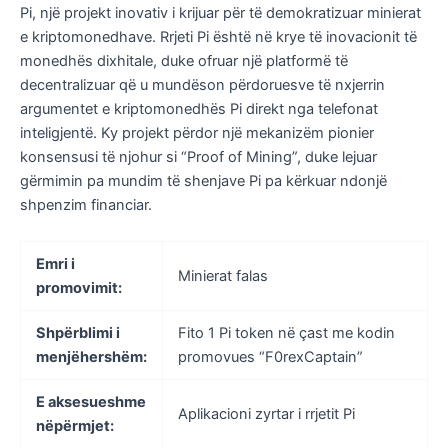
Pi, një projekt inovativ i krijuar për të demokratizuar minierat
e kriptomonedhave. Rrjeti Pi është në krye të inovacionit të
monedhës dixhitale, duke ofruar një platformë të
decentralizuar që u mundëson përdoruesve të nxjerrin
argumentet e kriptomonedhës Pi direkt nga telefonat
inteligjentë. Ky projekt përdor një mekanizëm pionier
konsensusi të njohur si “Proof of Mining”, duke lejuar
gërmimin pa mundim të shenjave Pi pa kërkuar ndonjë
shpenzim financiar.
Emri i
Minierat falas
promovimit:
Shpërblimi i
Fito 1 Pi token në çast me kodin
menjëhershëm:
promovues “F0rexCaptain”
E aksesueshme
Aplikacioni zyrtar i rrjetit Pi
nëpërmjet: