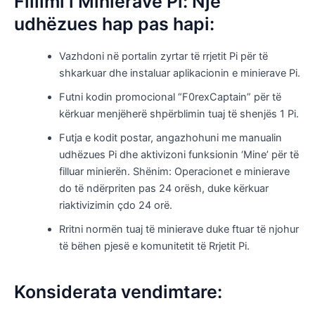
Fillimi i Minierave Pi: Një
udhëzues hap pas hapi:
Vazhdoni në portalin zyrtar të rrjetit Pi për të
shkarkuar dhe instaluar aplikacionin e minierave Pi.
Futni kodin promocional “F0rexCaptain” për të
kërkuar menjëherë shpërblimin tuaj të shenjës 1 Pi.
Futja e kodit postar, angazhohuni me manualin
udhëzues Pi dhe aktivizoni funksionin ‘Mine’ për të
filluar minierën. Shënim: Operacionet e minierave
do të ndërpriten pas 24 orësh, duke kërkuar
riaktivizimin çdo 24 orë.
Rritni normën tuaj të minierave duke ftuar të njohur
të bëhen pjesë e komunitetit të Rrjetit Pi.
Konsiderata vendimtare: