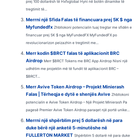
prej 100 dollarësh të Hxfxglobal Hyni në botën dinamike të
tregtimit të...
Merrni një Sfida Falas të financuara prej 5K $ nga
Myfundedfx
Zhbllokoni potencialin tuaj tregtar me sfidën e
financuar prej 5K $ nga MyFundedFX MyFundedFX po
revolucionarizon peizazhin e tregtimit me...
Merr kodin $BRCT falas të aplikacionit BRC
Airdrop
Merr $BRCT Tokens me BRC App Airdrop Nisni një
udhëtim me projektin më të fundit të aplikacionit BRC –
$BRCT...
Merr Avive Token Airdrop – Projekt Minierash
Falas | Tërheqja e dytë e shenjës Avive
Zhbllokoni
potencialin e Avive Token Airdrop – Një Projekt Minierash Pa
pagesë Premier Avive Token Airdrop paraqet një portë unike...
Merrni një shpërblim prej 5 dollarësh në para
duke bërë një anketë 5-minutëshe në
FULLERTON MARKET
Shpërblim 5 dollarë në para duke