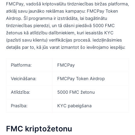
FMCPay, vadošā kriptovalūtu tirdzniecības biržas platforma,
atklāj savu jaunāko reklāmas kampaņu: FMCPay Token
Airdrop. Šī programma ir izstrādāta, lai bagātinātu
tirdzniecības pieredzi, un tā dāsni piedāvā 5000 FMC
žetonus kā atlīdzību dalībniekiem, kuri iesaistās KYC
(pazīsti savu klientu) verifikācijas procesā. Iedziļināsimies
detaļās par to, kā jūs varat izmantot šo ievērojamo iespēju:
Platforma:
FMCPay
Veicināšana:
FMCPay Token Airdrop
Atlīdzība:
5000 FMC žetonu
Prasība:
KYC pabeigšana
FMC kriptožetonu