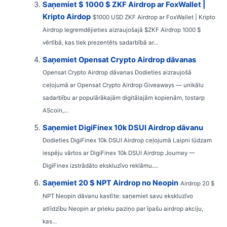
Saņemiet $ 1000 $ ZKF Airdrop ar FoxWallet |
Kripto Airdop
$1000 USD ZKF Airdrop ar FoxWallet | Kripto
Airdrop Iegremdējieties aizraujošajā $ZKF Airdrop 1000 $
vērtībā, kas tiek prezentēts sadarbībā ar...
Saņemiet Opensat Crypto Airdrop dāvanas
Opensat Crypto Airdrop dāvanas Dodieties aizraujošā
ceļojumā ar Opensat Crypto Airdrop Giveaways — unikālu
sadarbību ar populārākajām digitālajām kopienām, tostarp
AScoin,...
Saņemiet DigiFinex 10k DSUI Airdrop dāvanu
Dodieties DigiFinex 10k DSUI Airdrop ceļojumā Laipni lūdzam
iespēju vārtos ar DigiFinex 10k DSUI Airdrop Journey —
DigiFinex izstrādāto ekskluzīvo reklāmu....
Saņemiet 20 $ NPT Airdrop no Neopin
Airdrop 20 $
NPT Neopin dāvanu kastīte: saņemiet savu ekskluzīvo
atlīdzību Neopin ar prieku paziņo par īpašu airdrop akciju,
kas...