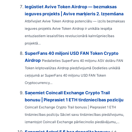
Iegūstiet Avive Token Airdrop — bezmaksas
ieguves projekts | Avive marķieris 2. Izņemšana
Atbrīvojiet Avive Token Airdrop potenciālu — izcils bezmaksas
ieguves projekts Avive Token Airdrop ir unikāla iespēja
entuziastiem iesaistīties revolucionārā kalnrūpniecības
projektā...
SuperFans 40 miljoni USD FAN Token Crypto
Airdrop
Piedalieties SuperFans 40 miljonu ASV dolāru FAN
Token kriptovalūtas Airdrop piedzīvojumā Dodieties unikālā
ceļojumā ar SuperFans 40 miljonu USD FAN Token
Cryptocurrency...
Saņemiet Coincall Exchange Crypto Trail
bonusu | Pieprasiet 1 ETH tirdzniecības pozīciju
Coincall Exchange Crypto Trail bonuss | Pieprasiet 1 ETH
tirdzniecības pozīciju Sāciet savu tirdzniecības piedzīvojumu,
izmantojot Coincall Exchange pārliecinošo piedāvājumu,...