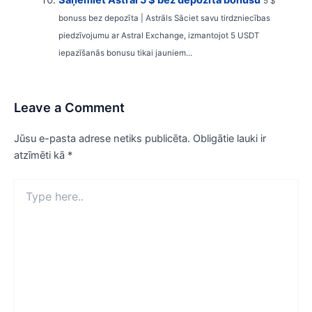
Saņemiet Astral 5 $ bez depozīta bonusu
5 $
bonuss bez depozīta | Astrāls Sāciet savu tirdzniecības
piedzīvojumu ar Astral Exchange, izmantojot 5 USDT
iepazīšanās bonusu tikai jauniem...
Leave a Comment
Jūsu e-pasta adrese netiks publicēta.
Obligātie lauki ir
atzīmēti kā
*
Type
here..