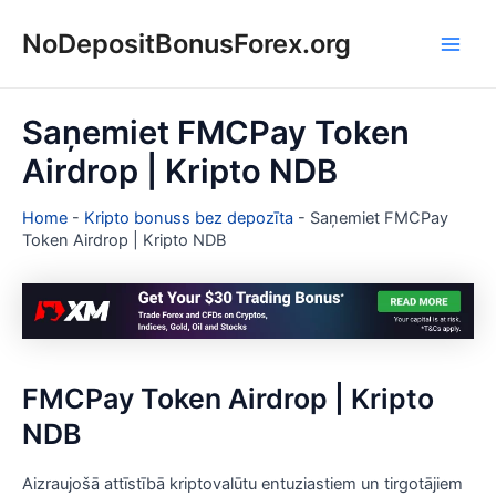
Skip
NoDepositBonusForex.org
to
Main
content
Men
Saņemiet FMCPay Token
Airdrop | Kripto NDB
Home
-
Kripto bonuss bez depozīta
-
Saņemiet FMCPay
Token Airdrop | Kripto NDB
FMCPay Token Airdrop | Kripto
NDB
Aizraujošā attīstībā kriptovalūtu entuziastiem un tirgotājiem