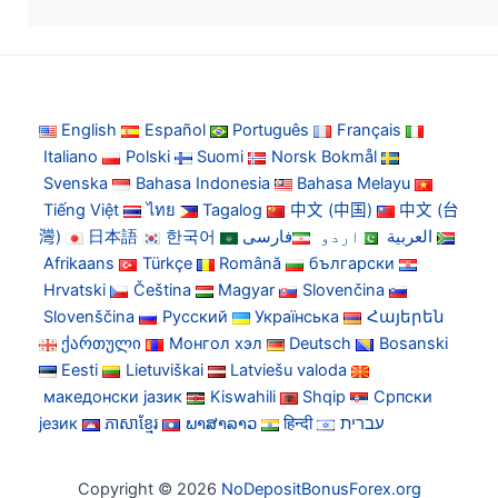
English
Español
Português
Français
Italiano
Polski
Suomi
Norsk Bokmål
Svenska
Bahasa Indonesia
Bahasa Melayu
Tiếng Việt
ไทย
Tagalog
中文 (中国)
中文 (台
灣)
日本語
한국어
فارسی
اردو
العربية
Afrikaans
Türkçe
Română
български
Hrvatski
Čeština
Magyar
Slovenčina
Slovenščina
Русский
Українська
Հայերեն
ქართული
Монгол хэл
Deutsch
Bosanski
Eesti
Lietuviškai
Latviešu valoda
македонски јазик
Kiswahili
Shqip
Српски
језик
ភាសាខ្មែរ
ພາສາລາວ
हिन्दी
עברית
Copyright © 2026
NoDepositBonusForex.org