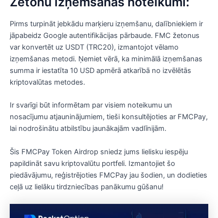
Žetonu izņemšanas noteikumi:
Pirms turpināt jebkādu marķieru izņemšanu, dalībniekiem ir
jāpabeidz Google autentifikācijas pārbaude. FMC žetonus
var konvertēt uz USDT (TRC20), izmantojot vēlamo
izņemšanas metodi. Ņemiet vērā, ka minimālā izņemšanas
summa ir iestatīta 10 USD apmērā atkarībā no izvēlētās
kriptovalūtas metodes.
Ir svarīgi būt informētam par visiem noteikumu un
nosacījumu atjauninājumiem, tieši konsultējoties ar FMCPay,
lai nodrošinātu atbilstību jaunākajām vadlīnijām.
Šis FMCPay Token Airdrop sniedz jums lielisku iespēju
papildināt savu kriptovalūtu portfeli. Izmantojiet šo
piedāvājumu, reģistrējoties FMCPay jau šodien, un dodieties
ceļā uz lielāku tirdzniecības panākumu gūšanu!