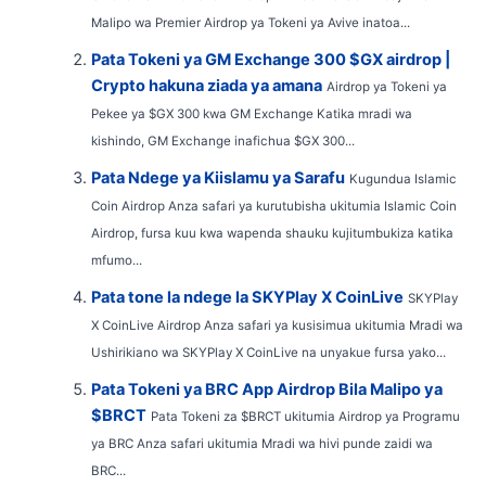
Malipo wa Premier Airdrop ya Tokeni ya Avive inatoa...
Pata Tokeni ya GM Exchange 300 $GX airdrop |
Crypto hakuna ziada ya amana
Airdrop ya Tokeni ya
Pekee ya $GX 300 kwa GM Exchange Katika mradi wa
kishindo, GM Exchange inafichua $GX 300...
Pata Ndege ya Kiislamu ya Sarafu
Kugundua Islamic
Coin Airdrop Anza safari ya kurutubisha ukitumia Islamic Coin
Airdrop, fursa kuu kwa wapenda shauku kujitumbukiza katika
mfumo...
Pata tone la ndege la SKYPlay X CoinLive
SKYPlay
X CoinLive Airdrop Anza safari ya kusisimua ukitumia Mradi wa
Ushirikiano wa SKYPlay X CoinLive na unyakue fursa yako...
Pata Tokeni ya BRC App Airdrop Bila Malipo ya
$BRCT
Pata Tokeni za $BRCT ukitumia Airdrop ya Programu
ya BRC Anza safari ukitumia Mradi wa hivi punde zaidi wa
BRC...