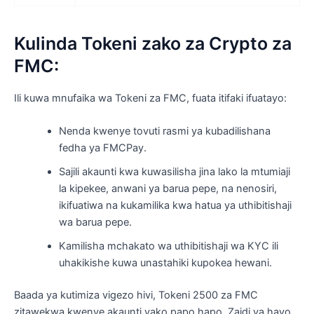
Kulinda Tokeni zako za Crypto za
FMC:
Ili kuwa mnufaika wa Tokeni za FMC, fuata itifaki ifuatayo:
Nenda kwenye tovuti rasmi ya kubadilishana
fedha ya FMCPay.
Sajili akaunti kwa kuwasilisha jina lako la mtumiaji
la kipekee, anwani ya barua pepe, na nenosiri,
ikifuatiwa na kukamilika kwa hatua ya uthibitishaji
wa barua pepe.
Kamilisha mchakato wa uthibitishaji wa KYC ili
uhakikishe kuwa unastahiki kupokea hewani.
Baada ya kutimiza vigezo hivi, Tokeni 2500 za FMC
zitawekwa kwenye akaunti yako papo hapo. Zaidi ya hayo,