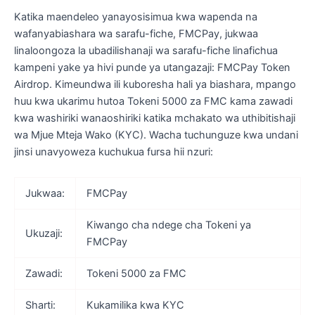
Katika maendeleo yanayosisimua kwa wapenda na
wafanyabiashara wa sarafu-fiche, FMCPay, jukwaa
linaloongoza la ubadilishanaji wa sarafu-fiche linafichua
kampeni yake ya hivi punde ya utangazaji: FMCPay Token
Airdrop. Kimeundwa ili kuboresha hali ya biashara, mpango
huu kwa ukarimu hutoa Tokeni 5000 za FMC kama zawadi
kwa washiriki wanaoshiriki katika mchakato wa uthibitishaji
wa Mjue Mteja Wako (KYC). Wacha tuchunguze kwa undani
jinsi unavyoweza kuchukua fursa hii nzuri:
Jukwaa:
FMCPay
Kiwango cha ndege cha Tokeni ya
Ukuzaji:
FMCPay
Zawadi:
Tokeni 5000 za FMC
Sharti:
Kukamilika kwa KYC