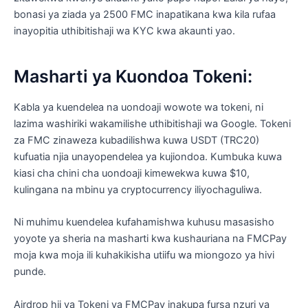
bonasi ya ziada ya 2500 FMC inapatikana kwa kila rufaa
inayopitia uthibitishaji wa KYC kwa akaunti yao.
Masharti ya Kuondoa Tokeni:
Kabla ya kuendelea na uondoaji wowote wa tokeni, ni
lazima washiriki wakamilishe uthibitishaji wa Google. Tokeni
za FMC zinaweza kubadilishwa kuwa USDT (TRC20)
kufuatia njia unayopendelea ya kujiondoa. Kumbuka kuwa
kiasi cha chini cha uondoaji kimewekwa kuwa $10,
kulingana na mbinu ya cryptocurrency iliyochaguliwa.
Ni muhimu kuendelea kufahamishwa kuhusu masasisho
yoyote ya sheria na masharti kwa kushauriana na FMCPay
moja kwa moja ili kuhakikisha utiifu wa miongozo ya hivi
punde.
Airdrop hii ya Tokeni ya FMCPay inakupa fursa nzuri ya