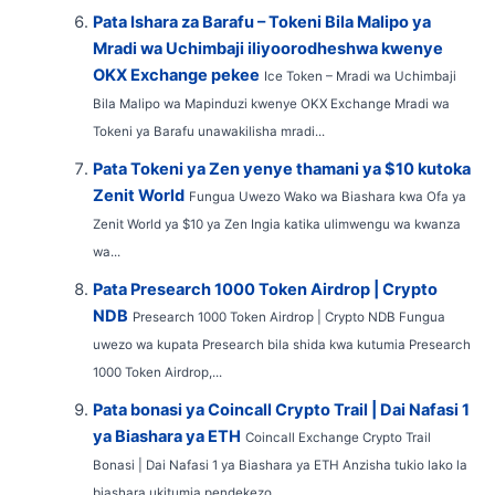
Pata Ishara za Barafu – Tokeni Bila Malipo ya
Mradi wa Uchimbaji iliyoorodheshwa kwenye
OKX Exchange pekee
Ice Token – Mradi wa Uchimbaji
Bila Malipo wa Mapinduzi kwenye OKX Exchange Mradi wa
Tokeni ya Barafu unawakilisha mradi...
Pata Tokeni ya Zen yenye thamani ya $10 kutoka
Zenit World
Fungua Uwezo Wako wa Biashara kwa Ofa ya
Zenit World ya $10 ya Zen Ingia katika ulimwengu wa kwanza
wa...
Pata Presearch 1000 Token Airdrop | Crypto
NDB
Presearch 1000 Token Airdrop | Crypto NDB Fungua
uwezo wa kupata Presearch bila shida kwa kutumia Presearch
1000 Token Airdrop,...
Pata bonasi ya Coincall Crypto Trail | Dai Nafasi 1
ya Biashara ya ETH
Coincall Exchange Crypto Trail
Bonasi | Dai Nafasi 1 ya Biashara ya ETH Anzisha tukio lako la
biashara ukitumia pendekezo...