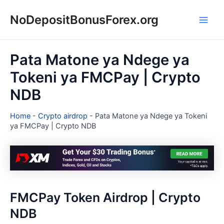
Skip
NoDepositBonusForex.org
to
Main
content
Men
Pata Matone ya Ndege ya
Tokeni ya FMCPay | Crypto
NDB
Home
-
Crypto airdrop
-
Pata Matone ya Ndege ya Tokeni
ya FMCPay | Crypto NDB
FMCPay Token Airdrop | Crypto
NDB