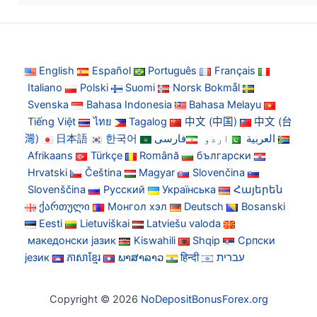
English
Español
Português
Français
Italiano
Polski
Suomi
Norsk Bokmål
Svenska
Bahasa Indonesia
Bahasa Melayu
Tiếng Việt
ไทย
Tagalog
中文 (中国)
中文 (台
灣)
日本語
한국어
فارسی
اردو
العربية
Afrikaans
Türkçe
Română
български
Hrvatski
Čeština
Magyar
Slovenčina
Slovenščina
Русский
Українська
Հայերեն
ქართული
Монгол хэл
Deutsch
Bosanski
Eesti
Lietuviškai
Latviešu valoda
македонски јазик
Kiswahili
Shqip
Српски
језик
ភាសាខ្មែរ
ພາສາລາວ
हिन्दी
עברית
Copyright © 2026
NoDepositBonusForex.org