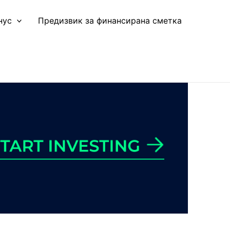
нус
Предизвик за финансирана сметка