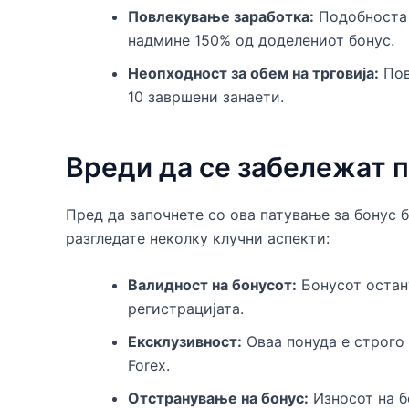
Повлекување заработка:
Подобноста 
надмине 150% од доделениот бонус.
Неопходност за обем на трговија:
Пов
10 завршени занаети.
Вреди да се забележат п
Пред да започнете со ова патување за бонус б
разгледате неколку клучни аспекти:
Валидност на бонусот:
Бонусот остан
регистрацијата.
Ексклузивност:
Оваа понуда е строго 
Forex.
Отстранување на бонус:
Износот на б