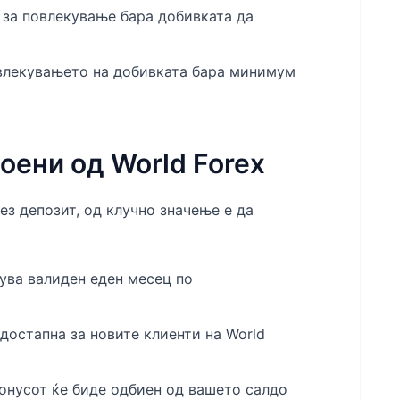
за повлекување бара добивката да
лекувањето на добивката бара минимум
оени од World Forex
ез депозит, од клучно значење е да
ува валиден еден месец по
достапна за новите клиенти на World
онусот ќе биде одбиен од вашето салдо