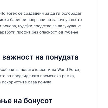
rld Forex се создадени за да ги ослободат
иски бариери поврзани со започнувањето
о основа, нудејќи средства за вклучување
заработи профит без опасност од губење
 важност на понудата
собени за новите клиенти на World Forex,
рате во предвидената временска рамка,
а искористите оваа понуда.
ање на бонусот