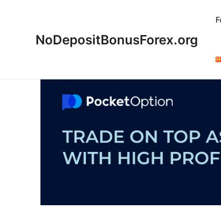
Skip
to
F
content
NoDepositBonusForex.org