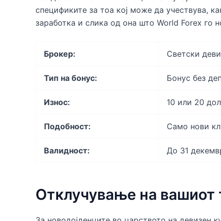
спецификите за тоа кој може да учествува, к
заработка и слика од она што World Forex го н
Брокер:
Светски деви
Тип на бонус:
Бонус без де
Износ:
10 или 20 до
Подобност:
Само нови кл
Валидност:
До 31 декемв
Отклучување на вашиот 
За новодојденците во царството на девизен ку