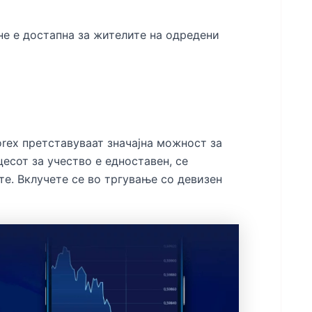
е е достапна за жителите на одредени
orex претставуваат значајна можност за
есот за учество е едноставен, се
те. Вклучете се во тргување со девизен