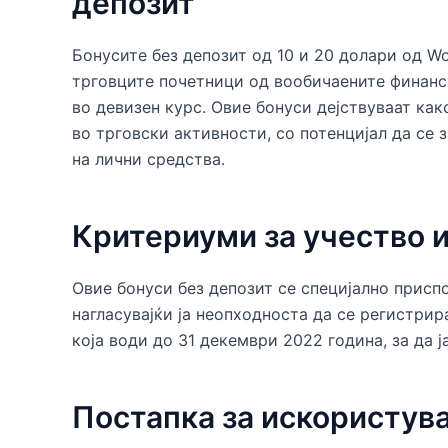
депозит
Бонусите без депозит од 10 и 20 долари од Wo
трговците почетници од вообичаените финанс
во девизен курс. Овие бонуси дејствуваат как
во трговски активности, со потенцијал да се 
на лични средства.
Критериуми за учество и
Овие бонуси без депозит се специјално приспо
нагласувајќи ја неопходноста да се регистри
која води до 31 декември 2022 година, за да ј
Постапка за искористув