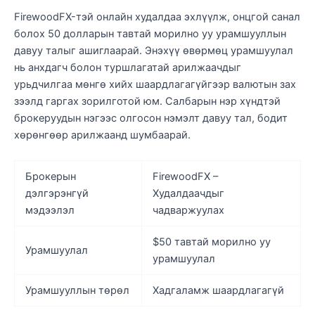
FirewoodFX-тэй онлайн худалдаа эхлүүлж, онцгой санал
болох 50 долларын тавтай морилно уу урамшууллын
давуу талыг ашиглаарай. Энэхүү өвөрмөц урамшуулал
нь анхдагч болон туршлагатай арилжаачдыг
урьдчилгаа мөнгө хийх шаардлагагүйгээр валютын зах
зээлд гаргах зорилготой юм. Салбарын нэр хүндтэй
брокеруудын нэгээс олгосон нэмэлт давуу тал, бодит
хөрөнгөөр ​​арилжаанд шумбаарай.
Брокерын
FirewoodFX –
дэлгэрэнгүй
Худалдаачдыг
мэдээлэл
чадваржуулах
$50 тавтай морилно уу
Урамшуулал
урамшуулал
Урамшууллын төрөл
Хадгаламж шаардлагагүй