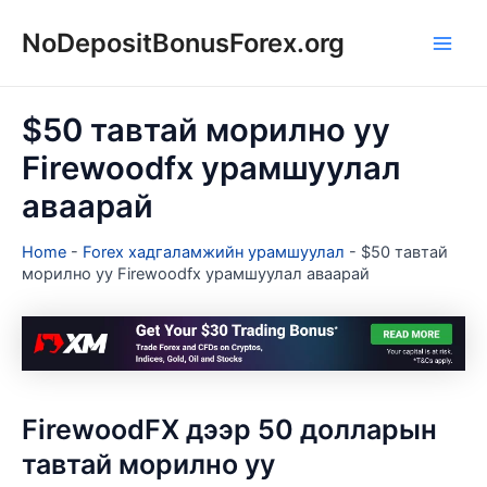
Skip
NoDepositBonusForex.org
to
Main
content
Men
$50 тавтай морилно уу
Firewoodfx урамшуулал
аваарай
Home
-
Forex хадгаламжийн урамшуулал
-
$50 тавтай
морилно уу Firewoodfx урамшуулал аваарай
FirewoodFX дээр 50 долларын
тавтай морилно уу