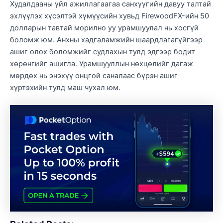
Худалдааны үйл ажиллагаагаа санхүүгийн давуу талтай
эхлүүлэх хүсэлтэй хүмүүсийн хувьд FirewoodFX-ийн 50
долларын тавтай морилно уу урамшуулал нь хосгүй
боломж юм. Анхны хадгаламжийн шаардлагагүйгээр
ашиг олох боломжийг судлахын тулд эдгээр бодит
хөрөнгийг ашигла. Урамшууллын нөхцөлийг дагаж
мөрдөх нь энэхүү онцгой саналаас бүрэн ашиг
хүртэхийн тулд маш чухал юм.