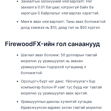
Захиалгын эзлэхүүний хязгаарлалт: Нэг
захиалга 0.01 багцаас хэтрэхгүй байх ба
зэрэгцээ 5 байрлалыг хязгаарлах хэрэгтэй.
Мөнгө авах хязгаарлалт: Таны авах боломжтой
доод хэмжээ нь $10, дээд тал нь $50 хүртэл.
FirewoodFX-ийн гол санаанууд
Шагнал авах боломж: 50 долларын тавтай
морилно уу урамшуулал нь зөвхөн
урамшууллын тодорхой хугацаанд л
боломжтой.
Оролцогч бүрт нэг данс: Үйлчлүүлэгч бүр
компьютер болон IP хаяг тус бүрд нэг тавтай
морилно уу урамшуулал авах эрхтэй.
Урамшууллын дансны хүчинтэй хугацаа:
Идэвхжүүлсэн өдрөөс эхлэн тавтай морилно