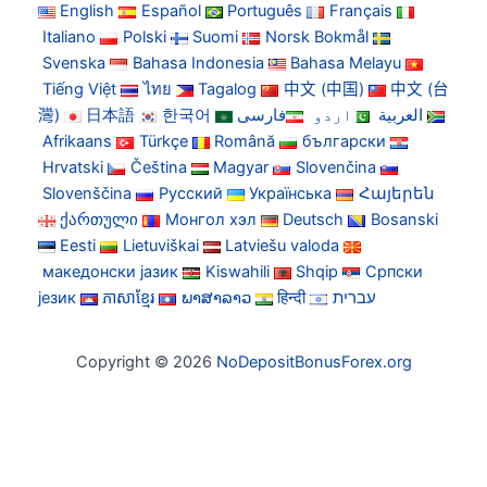
English
Español
Português
Français
Italiano
Polski
Suomi
Norsk Bokmål
Svenska
Bahasa Indonesia
Bahasa Melayu
Tiếng Việt
ไทย
Tagalog
中文 (中国)
中文 (台
灣)
日本語
한국어
فارسی
اردو
العربية
Afrikaans
Türkçe
Română
български
Hrvatski
Čeština
Magyar
Slovenčina
Slovenščina
Русский
Українська
Հայերեն
ქართული
Монгол хэл
Deutsch
Bosanski
Eesti
Lietuviškai
Latviešu valoda
македонски јазик
Kiswahili
Shqip
Српски
језик
ភាសាខ្មែរ
ພາສາລາວ
हिन्दी
עברית
Copyright © 2026
NoDepositBonusForex.org