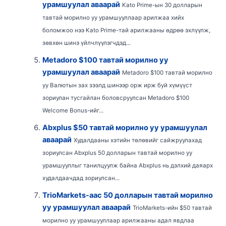
урамшуулал аваарай
Kato Prime-ын 30 долларын
тавтай морилно уу урамшууллаар арилжаа хийх
боломжоо нээ Kato Prime-тай арилжааны өдрөө эхлүүлж,
зөвхөн шинэ үйлчлүүлэгчдэд...
Metadoro $100 тавтай морилно уу
урамшуулал аваарай
Metadoro $100 тавтай морилно
уу Валютын зах зээлд шинээр орж ирж буй хүмүүст
зориулан тусгайлан боловсруулсан Metadoro $100
Welcome Bonus-ийг...
Abxplus $50 тавтай морилно уу урамшуулал
аваарай
Худалдааны хэтийн төлөвийг сайжруулахад
зориулсан Abxplus 50 долларын тавтай морилно уу
урамшууллыг танилцуулж байна Abxplus нь дэлхий даяарх
худалдаачдад зориулсан...
TrioMarkets-аас 50 долларын тавтай морилно
уу урамшуулал аваарай
TrioMarkets-ийн $50 тавтай
морилно уу урамшууллаар арилжааны адал явдлаа