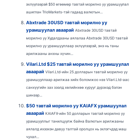
эхлүүлээрэй $50 өгөөмөр тавтай морилно уу урамшуулал
ашиглан TrioMarkets-тэй гадаад валютын...
Abxtrade 30USD тавтай морилно уу
урамшуулал аваарай
Abxtrade 30USD тавтай
морилно уу Худалдааны аялалаа Abxtrade 30USD тавтай
морилно уу урамшууллаар эхлүүлээрэй, энэ нь таны
арилжааны анхны хүчин...
Vilari.Ltd $25 тавтай морилно уу урамшуулал
аваарай
Vilari.Ltd-ийн 25 долларын тавтай морилно уу
урамшууллаар арилжаа хийх боломжоо нээ Vilari.Ltd-аас
санхүүгийн зах зээлд хөлийнхөө хурууг дүрэхэд бэлэн
шинээр...
$50 тавтай морилно уу KAIAFX урамшуулал
аваарай
KAIAFX-ийн 50 долларын тавтай морилно уу
урамшууллыг танилцуулж байна Валютын арилжааны
аялалд ихээхэн давуу талтай оролцох нь эхлэгчдэд маш
чухал...