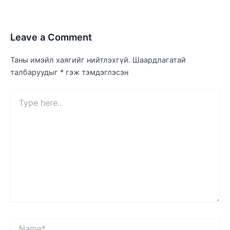
Leave a Comment
Таны имэйл хаягийг нийтлэхгүй.
Шаардлагатай
талбаруудыг
*
гэж тэмдэглэсэн
Type
here..
Name*