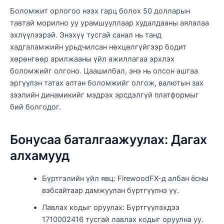
Боломжит орлогоо нээх гарц болох 50 долларын
тавтай морилно уу урамшууллаар худалдааны аялалаа
эхлүүлээрэй. Энэхүү тусгай санал нь танд
хадгаламжийн урьдчилсан нөхцөлгүйгээр бодит
хөрөнгөөр ​​арилжааны үйл ажиллагаа эрхлэх
боломжийг олгоно. Цаашилбал, энэ нь олсон ашгаа
эргүүлэн татах алтан боломжийг олгож, валютын зах
зээлийн динамикийг мэдрэх эрсдэлгүй платформыг
бий болгодог.
Бонусаа баталгаажуулах: Дагах
алхамууд
Бүртгэлийн үйл явц: FirewoodFX-д албан ёсны
вэбсайтаар дамжуулан бүртгүүлнэ үү.
Лавлах кодыг оруулах: Бүртгүүлэхдээ
1710002416 тусгай лавлах кодыг оруулна уу.