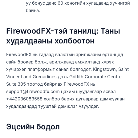
уу бонус данс 60 хоногийн хугацаанд хүчинтэй
байна.
FirewoodFX-тэй танилц: Таны
худалдааны холбоотон
FirewoodFX нь гадаад валютын арилжааны ертөнцөд
сайн брокер болж, арилжаанд амжилтанд хүрэх
хүчирхэг платформыг санал болгодог. Kingstown, Saint
Vincent and Grenadines дахь Griffith Corporate Centre,
Suite 305 тоотод байрлах FirewoodFX нь
support@firewoodfx.com цахим шуудангаар эсвэл
+442036083558 холбоо барих дугаараар дамжуулан
худалдаачдад тууштай дэмжлэг үзүүлдэг.
Эцсийн бодол