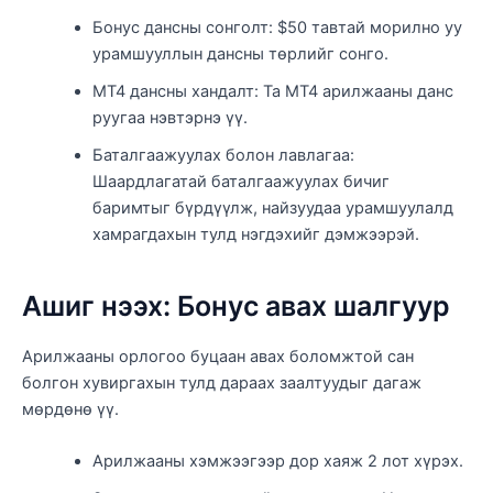
Бонус дансны сонголт: $50 тавтай морилно уу
урамшууллын дансны төрлийг сонго.
MT4 дансны хандалт: Та MT4 арилжааны данс
руугаа нэвтэрнэ үү.
Баталгаажуулах болон лавлагаа:
Шаардлагатай баталгаажуулах бичиг
баримтыг бүрдүүлж, найзуудаа урамшуулалд
хамрагдахын тулд нэгдэхийг дэмжээрэй.
Ашиг нээх: Бонус авах шалгуур
Арилжааны орлогоо буцаан авах боломжтой сан
болгон хувиргахын тулд дараах заалтуудыг дагаж
мөрдөнө үү.
Арилжааны хэмжээгээр дор хаяж 2 лот хүрэх.