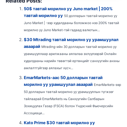
Related Posts:
50$ тавтай морилно уу Juno market | 200%
тавтай морилно уу
50 долларын тавтай морилно уу
Juno Market | -ээр худалдааны боломжоо нээ 200% тавтай
морилно уу Juno Market-тэй гадаад валютын...
$30 Mtrading тавтай морилно уу урамшуулал
аваарай
Mtrading-ийн 30 долларын тавтай морилно уу
урамшууллаар арилжааны аялалаа эхлүүлээрэй Онлайн
худалдааны нарийн төвөгтэй ертөнцийг санхүүгийн анхны
амлалтгүйгээр аялахыг хүсч...
EmarMarkets-аас 50 долларын тавтай
морилно уу урамшуулал аваарай
EmarMarkets-ээр
50 долларын тавтай морилно уу урамшууллын түгжээг
тайлаарай EmarMarkets нь Санхүүгийн Салбарын
Зохицуулах Газар (FSCA) болон Үндэсний Фьючерсийн
Ассоциаци...
Kato Prime $30 тавтай морилно уу