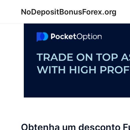
Ir
NoDepositBonusForex.org
para
o
conteúdo
Obtenha um desconto F