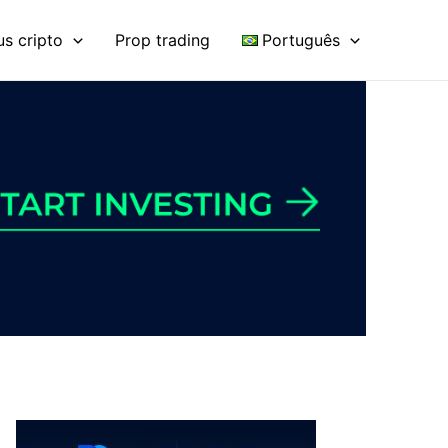
s cripto
Prop trading
Português