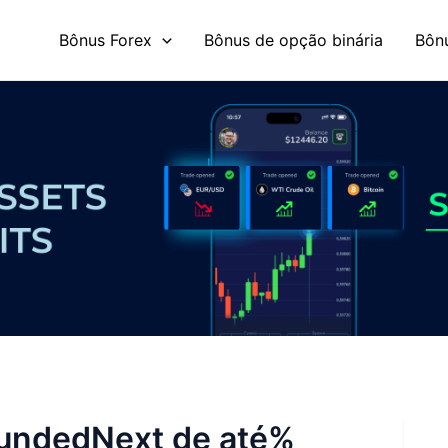
Bônus Forex
Bônus de opção binária
Bônu
undedNext de até%