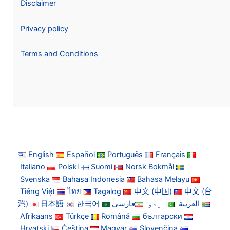
Disclaimer
Privacy policy
Terms and Conditions
English
Español
Português
Français
Italiano
Polski
Suomi
Norsk Bokmål
Svenska
Bahasa Indonesia
Bahasa Melayu
Tiếng Việt
ไทย
Tagalog
中文 (中国)
中文 (台
灣)
日本語
한국어
فارسی
اردو
العربية
Afrikaans
Türkçe
Română
български
Hrvatski
Čeština
Magyar
Slovenčina