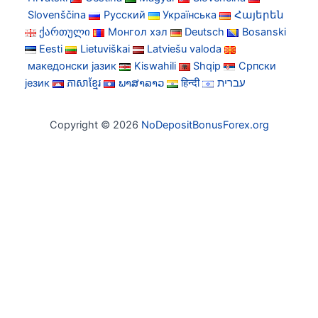
Slovenščina
Русский
Українська
Հայերեն
ქართული
Монгол хэл
Deutsch
Bosanski
Eesti
Lietuviškai
Latviešu valoda
македонски јазик
Kiswahili
Shqip
Српски
језик
ភាសាខ្មែរ
ພາສາລາວ
हिन्दी
עברית
Copyright © 2026
NoDepositBonusForex.org