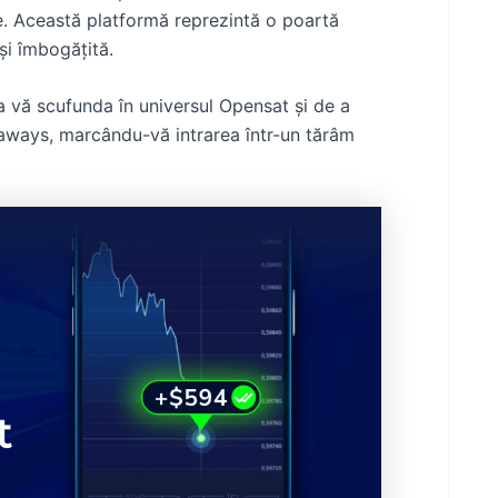
e. Această platformă reprezintă o poartă
și îmbogățită.
a vă scufunda în universul Opensat și de a
aways, marcându-vă intrarea într-un tărâm