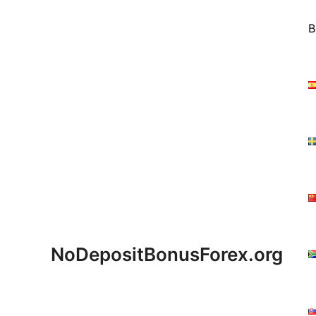
Skip
to
B
content
NoDepositBonusForex.org