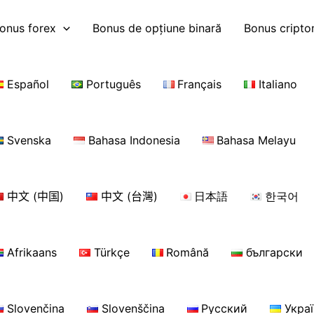
onus forex
Bonus de opțiune binară
Bonus cript
Español
Português
Français
Italiano
Svenska
Bahasa Indonesia
Bahasa Melayu
中文 (中国)
中文 (台灣)
日本語
한국어
Afrikaans
Türkçe
Română
български
Slovenčina
Slovenščina
Русский
Укра