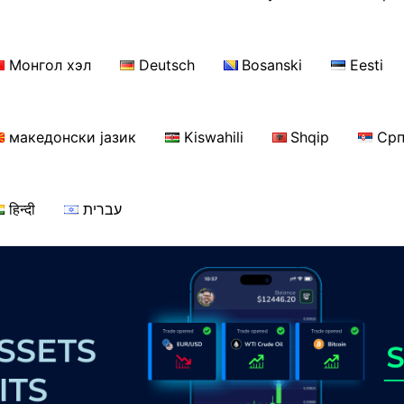
Монгол хэл
Deutsch
Bosanski
Eesti
македонски јазик
Kiswahili
Shqip
Срп
हिन्दी
עברית