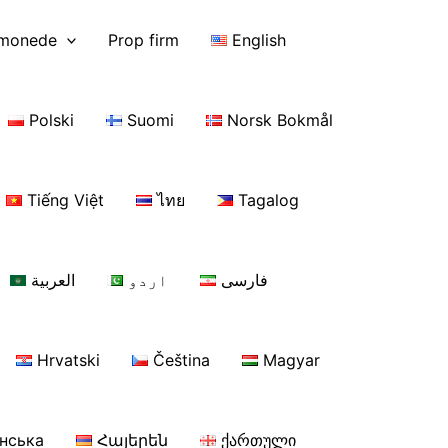
omonede
Prop firm
English
Polski
Suomi
Norsk Bokmål
Tiếng Việt
ไทย
Tagalog
فارسی
اردو
العربية
Hrvatski
Čeština
Magyar
їнська
Հայերեն
ქართული