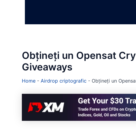
Obțineți un Opensat Cry
Giveaways
Home
-
Airdrop criptografic
-
Obțineți un Opens