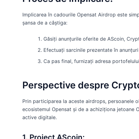
Implicarea în cadourile Opensat Airdrop este simp
șansa de a câștiga:
Găsiți anunțurile oferite de AScoin, Cry
Efectuați sarcinile prezentate în anunțuri
Ca pas final, furnizați adresa portofelului
Perspective despre Crypto
Prin participarea la aceste airdrops, persoanele 
ecosistemul Opensat și de a achiziționa jetoane O
active digitale.
1. Proiect AScoin: