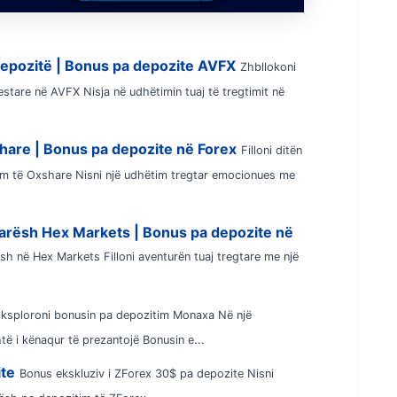
depozitë | Bonus pa depozite AVFX
Zhbllokoni
lestare në AVFX Nisja në udhëtimin tuaj të tregtimit në
hare | Bonus pa depozite në Forex
Filloni ditën
itim të Oxshare Nisni një udhëtim tregtar emocionues me
larësh Hex Markets | Bonus pa depozite në
sh në Hex Markets Filloni aventurën tuaj tregtare me një
ksploroni bonusin pa depozitim Monaxa Në një
ë i kënaqur të prezantojë Bonusin e...
ite
Bonus ekskluziv i ZForex 30$ pa depozite Nisni