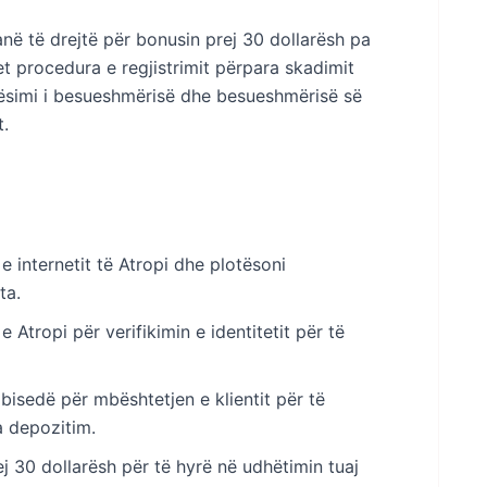
në të drejtë për bonusin prej 30 dollarësh pa
 procedura e regjistrimit përpara skadimit
rësimi i besueshmërisë dhe besueshmërisë së
t.
 internetit të Atropi dhe plotësoni
ta.
Atropi për verifikimin e identitetit për të
isedë për mbështetjen e klientit për të
a depozitim.
j 30 dollarësh për të hyrë në udhëtimin tuaj