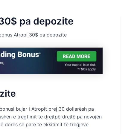
 30$ pa depozite
 bonus Atropi 30$ pa depozite
zite
bonusi bujar i Atropit prej 30 dollarësh pa
ushën e tregtimit të drejtpërdrejtë pa nevojën
të dorës së parë të eksitimit të tregjeve