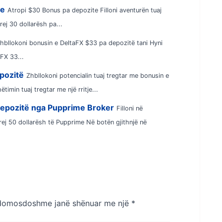
te
Atropi $30 Bonus pa depozite Filloni aventurën tuaj
rej 30 dollarësh pa...
hbllokoni bonusin e DeltaFX $33 pa depozitë tani Hyni
FX 33...
epozitë
Zhbllokoni potencialin tuaj tregtar me bonusin e
timin tuaj tregtar me një rritje...
 depozitë nga Pupprime Broker
Filloni në
rej 50 dollarësh të Pupprime Në botën gjithnjë në
 domosdoshme janë shënuar me një
*