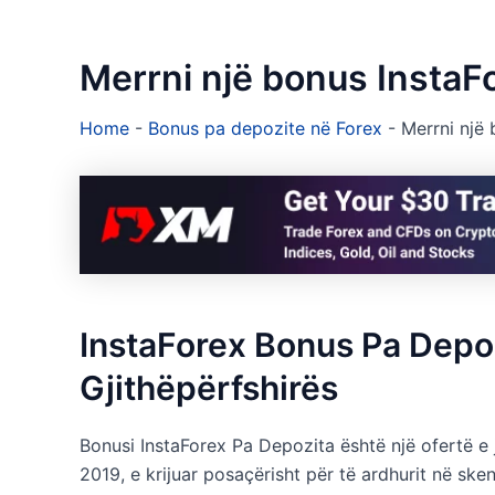
Merrni një bonus InstaF
Home
-
Bonus pa depozite në Forex
-
Merrni një
InstaForex Bonus Pa Depo
Gjithëpërfshirës
Bonusi InstaForex Pa Depozita është një ofertë 
2019, e krijuar posaçërisht për të ardhurit në ske