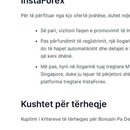
InstaForex
Për të përfituar nga kjo ofertë joshëse, duhet ndje
Së pari, vizitoni faqen e promovimit të I
Pas përfundimit të regjistrimit, një llog
do të hapet automatikisht dhe detajet e l
që keni dhënë.
Më pas, hyni në llogarinë tuaj tregtare 
Singapore, duke ju lejuar të përjetoni sh
platforma tregtare InstaForex.
Kushtet për tërheqje
Kuptimi i kritereve të tërheqjes për Bonusin Pa D