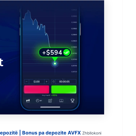
depozitë | Bonus pa depozite AVFX
Zhbllokoni