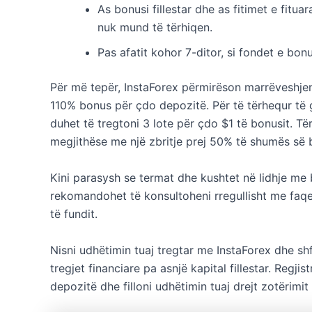
As bonusi fillestar dhe as fitimet e fitu
nuk mund të tërhiqen.
Pas afatit kohor 7-ditor, si fondet e bonu
Për më tepër, InstaForex përmirëson marrëveshjen
110% bonus për çdo depozitë. Për të tërhequr të 
duhet të tregtoni 3 lote për çdo $1 të bonusit. Të
megjithëse me një zbritje prej 50% të shumës së 
Kini parasysh se termat dhe kushtet në lidhje me
rekomandohet të konsultoheni rregullisht me faqe
të fundit.
Nisni udhëtimin tuaj tregtar me InstaForex dhe sh
tregjet financiare pa asnjë kapital fillestar. Regji
depozitë dhe filloni udhëtimin tuaj drejt zotërimit 