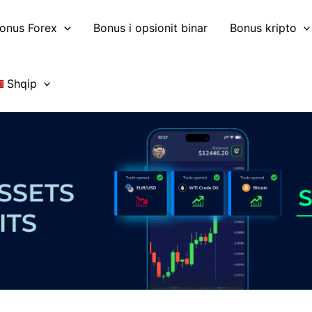
onus Forex
Bonus i opsionit binar
Bonus kripto
Shqip