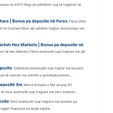
lestare në AVFX Nisja në udhëtimin tuaj të tregtimit në
hare | Bonus pa depozite në Forex
Filloni ditën
itim të Oxshare Nisni një udhëtim tregtar emocionues me
larësh Hex Markets | Bonus pa depozite në
sh në Hex Markets Filloni aventurën tuaj tregtare me një
pozite
Zhbllokoni potencialin tuaj tregtar me bonusin
isë në internet me ofertën e jashtëzakonshme...
depozitë Xm
Merrni bonusin e XM-së prej 50
të nisur aventurën tuaj tregtare me zero investim...
ozite
Nisni aventurën tuaj tregtare me bonusin pa
egjet financiare pa asnjë kapital...