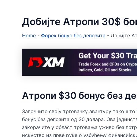
Добијте Атропи 30$ бо
Home
-
Форек бонус без депозита
-
Добијте А
Атропи $30 бонус без д
Започните своју трговачку авантуру тако шт
бонус без депозита од 30 долара. Ова јединс
закорачите у област трговања уживо без потр
искуство из прве руке о узбуђењу финансијск