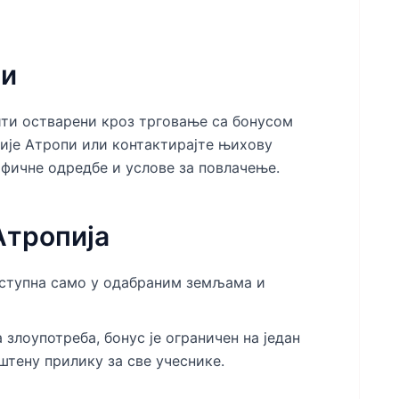
ти
ити остварени кроз трговање са бонусом
није Атропи или контактирајте њихову
фичне одредбе и услове за повлачење.
Атропија
оступна само у одабраним земљама и
 злоупотреба, бонус је ограничен на један
штену прилику за све учеснике.