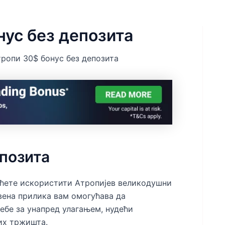
нус без депозита
тропи 30$ бонус без депозита
епозита
о ћете искористити Атропијев великодушни
твена прилика вам омогућава да
ебе за унапред улагањем, нудећи
их тржишта.