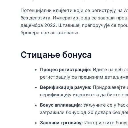
Потенцијални клијенти који се региструју на 
без депозита. Императив је да се заврши проц
децембра 2022. Штавише, препоручује се про
брокера пре ангажовања.
Стицање бонуса
Процес регистрације:
Идите на веб л
регистрацију са прецизним детаљима
Верификација рачуна:
Придржавајте с
верификацију идентитета да бисте ос
Бонус апликација:
Укључите се у ћаск
затражили бонус од 30 долара без де
Започни трговину:
Искористите бонус 