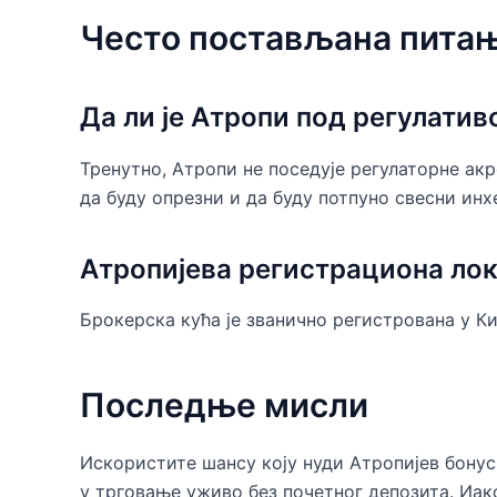
Често постављана питањ
Да ли је Атропи под регулатив
Тренутно, Атропи не поседује регулаторне акр
да буду опрезни и да буду потпуно свесни инх
Атропијева регистрациона лок
Брокерска кућа је званично регистрована у Ки
Последње мисли
Искористите шансу коју нуди Атропијев бонус
у трговање уживо без почетног депозита. Иак