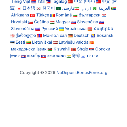
Tiếng Việt
ไทย
Tagalog
中文 (中国)
中文 (台
灣)
日本語
한국어
فارسی
اردو
العربية
Afrikaans
Türkçe
Română
български
Hrvatski
Čeština
Magyar
Slovenčina
Slovenščina
Русский
Українська
Հայերեն
ქართული
Монгол хэл
Deutsch
Bosanski
Eesti
Lietuviškai
Latviešu valoda
македонски јазик
Kiswahili
Shqip
Српски
језик
ភាសាខ្មែរ
ພາສາລາວ
हिन्दी
עברית
Copyright © 2026
NoDepositBonusForex.org