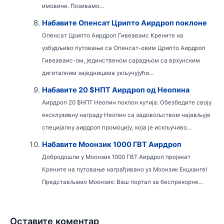
имовине. Позивамо...
Набавите Опенсат Црипто Аирдроп поклоне
Опенсат Црипто Аирдроп Гивеаваис Крените на
узбудљиво путовање са Опенсат-овим Црипто Аирдроп
Гивеаваис-ом, јединственом сарадњом са врхунским
дигиталним заједницама укључујући...
Набавите 20 $НПТ Аирдроп од Неопина
Аирдроп 20 $НПТ Неопин поклон кутија: Обезбедите своју
ексклузивну награду Неопин са задовољством најављује
специјалну аирдроп промоцију, која је искључиво...
Набавите Моонзик 1000 ГВТ Аирдроп
Добродошли у Моонзик 1000 ГВТ Аирдроп пројекат
Крените на путовање награђивано уз Моонзик Екцханге!
Представљамо Моонзик: Ваш портал за беспрекорне...
Оставите коментар