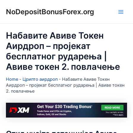
Пређи
NoDepositBonusForex.org
на
Main
садржај
Men
Набавите Авиве Токен
Аирдроп – пројекат
бесплатног рударења |
Авиве токен 2. повлачење
Home
-
Црипто аирдроп
-
Набавите Авиве Токен
Аирдроп – пројекат бесплатног рударења | Авиве токен
2. повлачење