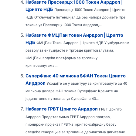
Набавите Пресеарцх 1000 Токен Аирдроп |
Црипто НДБ
Пресеарцх 1000 Токен Аирдроп | Црипто
НДБ Откључајте потенцијал да без напора добијете Пре
токене уз Пресеарцх 1000 Токен Аирдроп,...
Набавите ФМЦПаи токен Аирдроп | Црипто
НДБ
ФМЦПаи Токен Аирдроп | Црипто НДБ У узбудљивом
развоју за ентузијасте и трговце криптовалутама,
ФМЦПаи, водећа платформа за трговину
криптовалутама,...
СуперФанс 40 милиона $ФАН Токен Црипто
Аирдроп
Укрцајте се у авантуру за криптовалуте са 40
милиона долара ФАН токена СуперФанс Крените на
јединствено путовање уз СуперФанс 40...
Набавите ГРВТ Црипто Аирдроп
ГРВТ Црипто
Аирдроп Представљамо ГРВТ Аирдроп програм,
пионирски пројекат ГРВТ-а, крипто-хибридну берзу
следеће генерације за трговање дериватима дигиталне