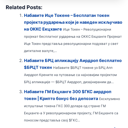
Related Posts:
Набавите Ице Токене – Бесплатан токен
пројекта рударења који је наведен искључиво
на ОККС Екцханге
Ице Токен – Револуционарни
пројекат бесплатног рударења на ОККС Екцханге Пројекат
Ице Токен представља револуционарни подухват у свет
дигиталне валуте,...
Набавите БРЦ апликацију Аирдроп бесплатно
$БРЦТ токен
Набавите $БРЦТ токене уз БРЦ Апп
Аирдроп Крените на путовање са најновијим пројектом
БРЦ апликације — $БРЦТ Аирдроп, дизајнираним да...
Набавите ГМ Екцханге 300 $ГКС аирдроп
токен | Крипто бонус без депозита
Ексклузивно
испуштање токена ГКС 300 долара од стране ГМ
Екцханге-а У револуционарном пројекту, ГМ Екцханге са
поносом представља свој $ГКС...