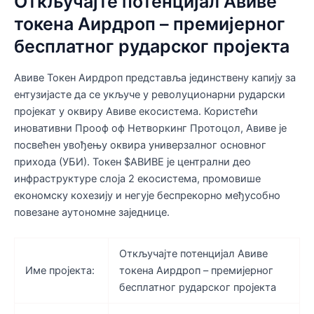
Откључајте потенцијал Авиве
токена Аирдроп – премијерног
бесплатног рударског пројекта
Авиве Токен Аирдроп представља јединствену капију за
ентузијасте да се укључе у револуционарни рударски
пројекат у оквиру Авиве екосистема. Користећи
иновативни Прооф оф Нетворкинг Протоцол, Авиве је
посвећен увођењу оквира универзалног основног
прихода (УБИ). Токен $АВИВЕ је централни део
инфраструктуре слоја 2 екосистема, промовише
економску кохезију и негује беспрекорно међусобно
повезане аутономне заједнице.
Откључајте потенцијал Авиве
Име пројекта:
токена Аирдроп – премијерног
бесплатног рударског пројекта