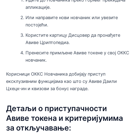
Идите до Новчаника преко горњег прекидача
апликације.
Или направите нови новчаник или увезите
постојећи.
Користите картицу Дисцовер да пронађете
Авиве Цриптопедиа.
Пренесите примљене Авиве токене у свој ОККС
новчаник.
Корисници ОККС Новчаника добијају приступ
ексклузивним функцијама као што су Авиве Даили
Цхецк-ин и квизови за бонус награде.
Детаљи о приступачности
Авиве токена и критеријумима
за откључавање: