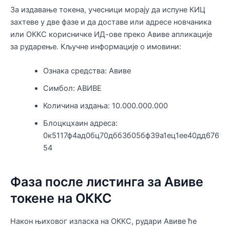
За издавање токена, учесници морају да испуне КИЦ
захтеве у две фазе и да доставе или адресе новчаника
или ОККС корисничке ИД-ове преко Авиве апликације
за рударење. Кључне информације о имовини:
Ознака средства: Авиве
Симбол: АВИВЕ
Количина издања: 10.000.000.000
Блоцкцхаин адреса:
0к5117ф4ад0бц70дбб3б05бф39а1ец1ее40дд676
54
Фаза после листинга за Авиве
токене на ОККС
Након њиховог изласка на ОККС, рудари Авиве ће