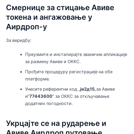
Смернице за стицање Авиве
токена и ангажовање у
Аирдроп-у
За веридбу:
Преузмите и инсталирајте званичне апликације
за размену Авиве и ОККС.
Прођите процедуру регистрације на обе
платформе.
Унесите референтни код „
ји2д15
„за Авиве
и“
77443600
“ за ОККС за откључавање
додатних погодности.
Укрцајте се на рударење и
Авиве Аирдроп путовање