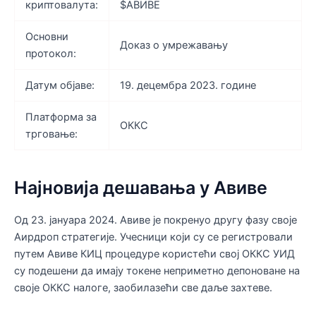
криптовалута:
$АВИВЕ
Основни
Доказ о умрежавању
протокол:
Датум објаве:
19. децембра 2023. године
Платформа за
ОККС
трговање:
Најновија дешавања у Авиве
Од 23. јануара 2024. Авиве је покренуо другу фазу своје
Аирдроп стратегије. Учесници који су се регистровали
путем Авиве КИЦ процедуре користећи свој ОККС УИД
су подешени да имају токене неприметно депоноване на
своје ОККС налоге, заобилазећи све даље захтеве.