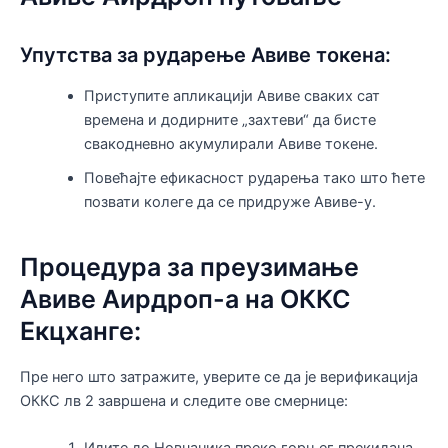
Упутства за рударење Авиве токена:
Приступите апликацији Авиве сваких сат
времена и додирните „захтеви“ да бисте
свакодневно акумулирали Авиве токене.
Повећајте ефикасност рударења тако што ћете
позвати колеге да се придруже Авиве-у.
Процедура за преузимање
Авиве Аирдроп-а на ОККС
Екцханге:
Пре него што затражите, уверите се да је верификација
ОККС лв 2 завршена и следите ове смернице: