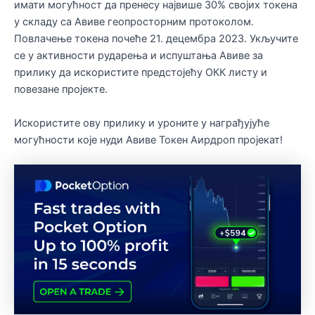
имати могућност да пренесу највише 30% својих токена
у складу са Авиве геопросторним протоколом.
Повлачење токена почеће 21. децембра 2023. Укључите
се у активности рударења и испуштања Авиве за
прилику да искористите предстојећу ОКК листу и
повезане пројекте.
Искористите ову прилику и уроните у награђујуће
могућности које нуди Авиве Токен Аирдроп пројекат!