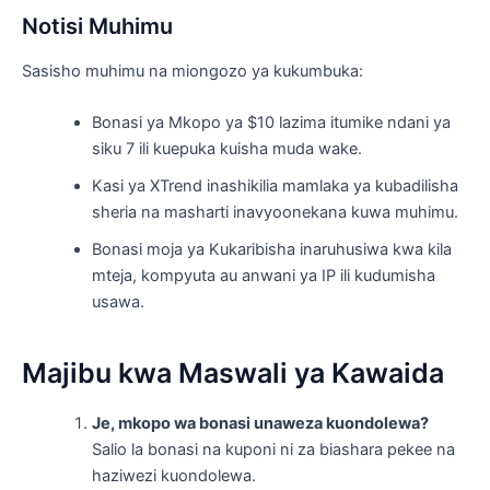
Notisi Muhimu
Sasisho muhimu na miongozo ya kukumbuka:
Bonasi ya Mkopo ya $10 lazima itumike ndani ya
siku 7 ili kuepuka kuisha muda wake.
Kasi ya XTrend inashikilia mamlaka ya kubadilisha
sheria na masharti inavyoonekana kuwa muhimu.
Bonasi moja ya Kukaribisha inaruhusiwa kwa kila
mteja, kompyuta au anwani ya IP ili kudumisha
usawa.
Majibu kwa Maswali ya Kawaida
Je, mkopo wa bonasi unaweza kuondolewa?
Salio la bonasi na kuponi ni za biashara pekee na
haziwezi kuondolewa.