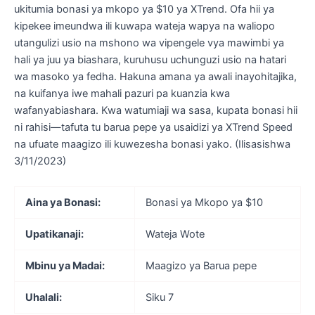
ukitumia bonasi ya mkopo ya $10 ya XTrend. Ofa hii ya
kipekee imeundwa ili kuwapa wateja wapya na waliopo
utangulizi usio na mshono wa vipengele vya mawimbi ya
hali ya juu ya biashara, kuruhusu uchunguzi usio na hatari
wa masoko ya fedha. Hakuna amana ya awali inayohitajika,
na kuifanya iwe mahali pazuri pa kuanzia kwa
wafanyabiashara. Kwa watumiaji wa sasa, kupata bonasi hii
ni rahisi—tafuta tu barua pepe ya usaidizi ya XTrend Speed ​​
na ufuate maagizo ili kuwezesha bonasi yako. (Ilisasishwa
3/11/2023)
Aina ya Bonasi:
Bonasi ya Mkopo ya $10
Upatikanaji:
Wateja Wote
Mbinu ya Madai:
Maagizo ya Barua pepe
Uhalali:
Siku 7