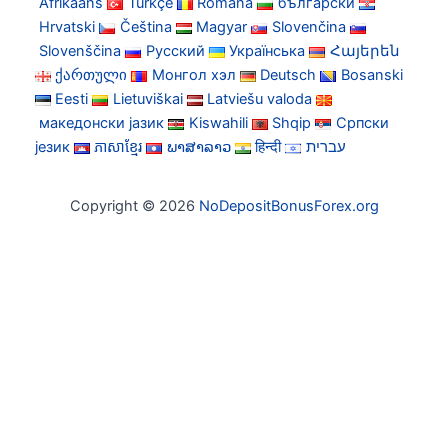
Afrikaans
Türkçe
Română
български
Hrvatski
Čeština
Magyar
Slovenčina
Slovenščina
Русский
Українська
Հայերեն
ქართული
Монгол хэл
Deutsch
Bosanski
Eesti
Lietuviškai
Latviešu valoda
македонски јазик
Kiswahili
Shqip
Српски
језик
ភាសាខ្មែរ
ພາສາລາວ
हिन्दी
עברית
Copyright © 2026
NoDepositBonusForex.org