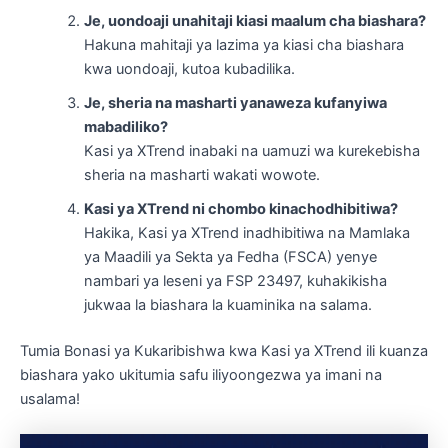
Je, uondoaji unahitaji kiasi maalum cha biashara?
Hakuna mahitaji ya lazima ya kiasi cha biashara
kwa uondoaji, kutoa kubadilika.
Je, sheria na masharti yanaweza kufanyiwa
mabadiliko?
Kasi ya XTrend inabaki na uamuzi wa kurekebisha
sheria na masharti wakati wowote.
Kasi ya XTrend ni chombo kinachodhibitiwa?
Hakika, Kasi ya XTrend inadhibitiwa na Mamlaka
ya Maadili ya Sekta ya Fedha (FSCA) yenye
nambari ya leseni ya FSP 23497, kuhakikisha
jukwaa la biashara la kuaminika na salama.
Tumia Bonasi ya Kukaribishwa kwa Kasi ya XTrend ili kuanza
biashara yako ukitumia safu iliyoongezwa ya imani na
usalama!