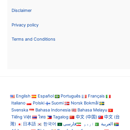
Disclaimer
Privacy policy
Terms and Conditions
English
Español
Português
Français
Italiano
Polski
Suomi
Norsk Bokmål
Svenska
Bahasa Indonesia
Bahasa Melayu
Tiếng Việt
ไทย
Tagalog
中文 (中国)
中文 (台
灣)
日本語
한국어
فارسی
اردو
العربية