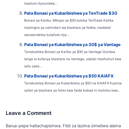
maalum iliyoundwa...
Pata Bonasi ya Kukaribishwa ya TenTrade $30
Bonasi ya Karibu: Mikopo ya $30 kutoka TenTrade Katika
mazingira ya ushindani wa biashara ya fedha, madalali
wanaendelea kutafuta njia...
Pata Bonasi ya Kukaribishwa ya 30$ ya Vantage
Tunakuletea Bonasi ya Karibu ya $30 ya Vantage Gundua
lango la kufanya biashara na Vantage, udalali mashuhuri kwa
safu zake...
Pata Bonasi ya Kukaribishwa ya $50 KAIAFX
Tunakuletea Bonasi ya Kukaribisha ya $50 na KAIAFX Kuanza
safari ya biashara ya forex kwa faida kubwa ni muhimu kwa...
Leave a Comment
Barua-pepe haitachapishwa.
Fildi za lazima zimetiwa alama