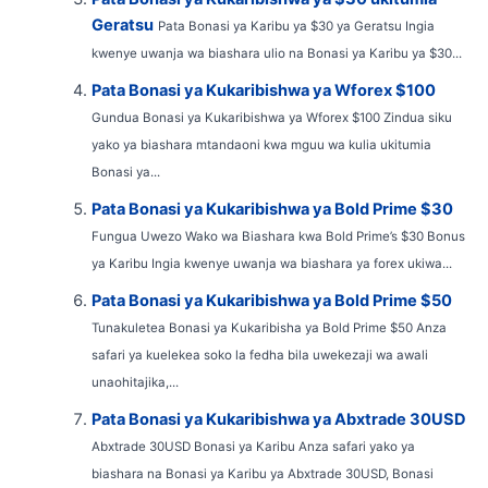
Geratsu
Pata Bonasi ya Karibu ya $30 ya Geratsu Ingia
kwenye uwanja wa biashara ulio na Bonasi ya Karibu ya $30...
Pata Bonasi ya Kukaribishwa ya Wforex $100
Gundua Bonasi ya Kukaribishwa ya Wforex $100 Zindua siku
yako ya biashara mtandaoni kwa mguu wa kulia ukitumia
Bonasi ya...
Pata Bonasi ya Kukaribishwa ya Bold Prime $30
Fungua Uwezo Wako wa Biashara kwa Bold Prime’s $30 Bonus
ya Karibu Ingia kwenye uwanja wa biashara ya forex ukiwa...
Pata Bonasi ya Kukaribishwa ya Bold Prime $50
Tunakuletea Bonasi ya Kukaribisha ya Bold Prime $50 Anza
safari ya kuelekea soko la fedha bila uwekezaji wa awali
unaohitajika,...
Pata Bonasi ya Kukaribishwa ya Abxtrade 30USD
Abxtrade 30USD Bonasi ya Karibu Anza safari yako ya
biashara na Bonasi ya Karibu ya Abxtrade 30USD, Bonasi