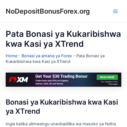
Skip
NoDepositBonusForex.org
to
Main
content
Men
Pata Bonasi ya Kukaribishwa
kwa Kasi ya XTrend
Home
-
Bonasi ya amana ya Forex
-
Pata Bonasi ya
Kukaribishwa kwa Kasi ya XTrend
Bonasi ya Kukaribishwa kwa Kasi
ya XTrend
Ingia katika ulimwengu unaobadilika wa masoko ya fedha