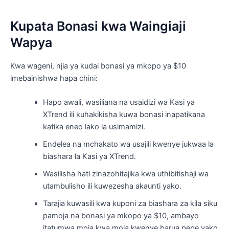
Kupata Bonasi kwa Waingiaji
Wapya
Kwa wageni, njia ya kudai bonasi ya mkopo ya $10
imebainishwa hapa chini:
Hapo awali, wasiliana na usaidizi wa Kasi ya
XTrend ili kuhakikisha kuwa bonasi inapatikana
katika eneo lako la usimamizi.
Endelea na mchakato wa usajili kwenye jukwaa la
biashara la Kasi ya XTrend.
Wasilisha hati zinazohitajika kwa uthibitishaji wa
utambulisho ili kuwezesha akaunti yako.
Tarajia kuwasili kwa kuponi za biashara za kila siku
pamoja na bonasi ya mkopo ya $10, ambayo
itatumwa moja kwa moja kwenye barua pepe yako