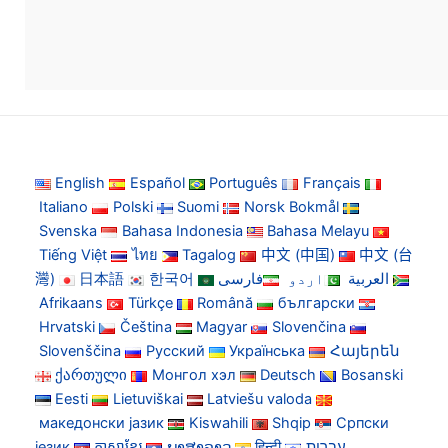
English
Español
Português
Français
Italiano
Polski
Suomi
Norsk Bokmål
Svenska
Bahasa Indonesia
Bahasa Melayu
Tiếng Việt
ไทย
Tagalog
中文 (中国)
中文 (台
灣)
日本語
한국어
فارسی
اردو
العربية
Afrikaans
Türkçe
Română
български
Hrvatski
Čeština
Magyar
Slovenčina
Slovenščina
Русский
Українська
Հայերեն
ქართული
Монгол хэл
Deutsch
Bosanski
Eesti
Lietuviškai
Latviešu valoda
македонски јазик
Kiswahili
Shqip
Српски
језик
ភាសាខ្មែរ
ພາສາລາວ
हिन्दी
עברית