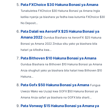
Pata FXChoice $30 Hakuna Bonasi ya Amana
Tunakuletea FXChoice $30 Hakuna Bonasi ya Amana Ingia
katika nyanja ya biashara ya fedha kwa kutumia FXChoice $30
No Deposit...
Pata Dalali wa AeronFX $25 Hakuna Bonasi ya
Amana 2022
Gundua Biashara na AeronFX: $25 Hakuna
Bonasi ya Amana 2022 Zindua siku yako ya biashara bila
hatari ya kifedha kwa...
Pata Bithoven $10 Hakuna Bonasi ya Amana
Gundua Biashara na Bithoven $10 Hakuna Bonasi ya Amana
Anza shughuli yako ya biashara bila hatari kwa Bithoven $10
Hakuna...
Pata Gofx $50 Hakuna Bonasi ya Amana
Fungua
Uwezo Wako wa Uuzaji kwa GOFX $50 Hakuna Bonasi ya
Amana Anza safari ya biashara na GOFX bila sharti...
Pata Vonway $15 Hakuna Bonasi ya Amana ya