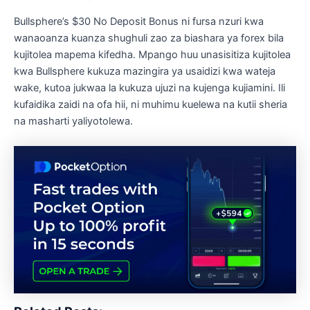
Bullsphere’s $30 No Deposit Bonus ni fursa nzuri kwa
wanaoanza kuanza shughuli zao za biashara ya forex bila
kujitolea mapema kifedha. Mpango huu unasisitiza kujitolea
kwa Bullsphere kukuza mazingira ya usaidizi kwa wateja
wake, kutoa jukwaa la kukuza ujuzi na kujenga kujiamini. Ili
kufaidika zaidi na ofa hii, ni muhimu kuelewa na kutii sheria
na masharti yaliyotolewa.