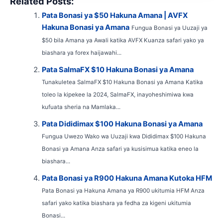
Related Posts:
Pata Bonasi ya $50 Hakuna Amana | AVFX
Hakuna Bonasi ya Amana
Fungua Bonasi ya Uuzaji ya
$50 bila Amana ya Awali katika AVFX Kuanza safari yako ya
biashara ya forex haijawahi...
Pata SalmaFX $10 Hakuna Bonasi ya Amana
Tunakuletea SalmaFX $10 Hakuna Bonasi ya Amana Katika
toleo la kipekee la 2024, SalmaFX, inayoheshimiwa kwa
kufuata sheria na Mamlaka...
Pata Dididimax $100 Hakuna Bonasi ya Amana
Fungua Uwezo Wako wa Uuzaji kwa Dididimax $100 Hakuna
Bonasi ya Amana Anza safari ya kusisimua katika eneo la
biashara...
Pata Bonasi ya R900 Hakuna Amana Kutoka HFM
Pata Bonasi ya Hakuna Amana ya R900 ukitumia HFM Anza
safari yako katika biashara ya fedha za kigeni ukitumia
Bonasi...