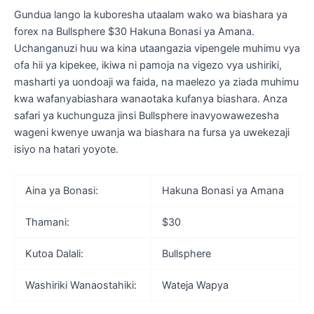
Gundua lango la kuboresha utaalam wako wa biashara ya
forex na Bullsphere $30 Hakuna Bonasi ya Amana.
Uchanganuzi huu wa kina utaangazia vipengele muhimu vya
ofa hii ya kipekee, ikiwa ni pamoja na vigezo vya ushiriki,
masharti ya uondoaji wa faida, na maelezo ya ziada muhimu
kwa wafanyabiashara wanaotaka kufanya biashara. Anza
safari ya kuchunguza jinsi Bullsphere inavyowawezesha
wageni kwenye uwanja wa biashara na fursa ya uwekezaji
isiyo na hatari yoyote.
Aina ya Bonasi:
Hakuna Bonasi ya Amana
Thamani:
$30
Kutoa Dalali:
Bullsphere
Washiriki Wanaostahiki:
Wateja Wapya