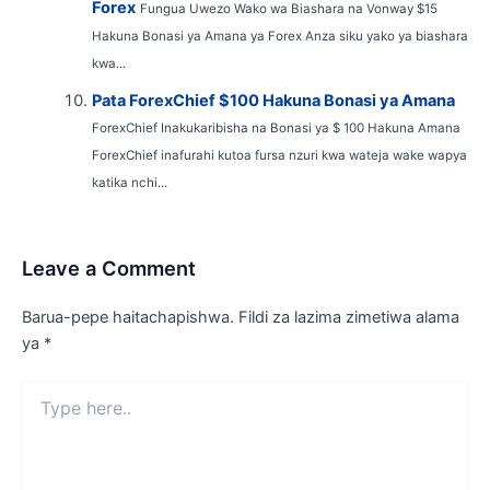
Forex
Fungua Uwezo Wako wa Biashara na Vonway $15
Hakuna Bonasi ya Amana ya Forex Anza siku yako ya biashara
kwa...
Pata ForexChief $100 Hakuna Bonasi ya Amana
ForexChief Inakukaribisha na Bonasi ya $ 100 Hakuna Amana
ForexChief inafurahi kutoa fursa nzuri kwa wateja wake wapya
katika nchi...
Leave a Comment
Barua-pepe haitachapishwa.
Fildi za lazima zimetiwa alama
ya
*
Type
here..