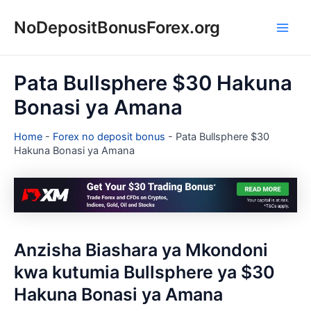
Skip
NoDepositBonusForex.org
to
Main
content
Men
Pata Bullsphere $30 Hakuna
Bonasi ya Amana
Home
-
Forex no deposit bonus
-
Pata Bullsphere $30
Hakuna Bonasi ya Amana
Anzisha Biashara ya Mkondoni
kwa kutumia Bullsphere ya $30
Hakuna Bonasi ya Amana