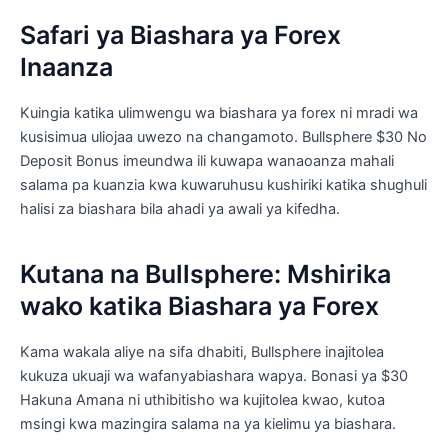
Safari ya Biashara ya Forex
Inaanza
Kuingia katika ulimwengu wa biashara ya forex ni mradi wa
kusisimua uliojaa uwezo na changamoto. Bullsphere $30 No
Deposit Bonus imeundwa ili kuwapa wanaoanza mahali
salama pa kuanzia kwa kuwaruhusu kushiriki katika shughuli
halisi za biashara bila ahadi ya awali ya kifedha.
Kutana na Bullsphere: Mshirika
wako katika Biashara ya Forex
Kama wakala aliye na sifa dhabiti, Bullsphere inajitolea
kukuza ukuaji wa wafanyabiashara wapya. Bonasi ya $30
Hakuna Amana ni uthibitisho wa kujitolea kwao, kutoa
msingi kwa mazingira salama na ya kielimu ya biashara.