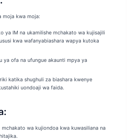
:
 na moja kwa moja:
 ya IM na ukamilishe mchakato wa kujisajili
hususi kwa wafanyabiashara wapya kutoka
mu ya ofa na ufungue akaunti mpya ya
iki katika shughuli za biashara kwenye
stahiki uondoaji wa faida.
a:
 mchakato wa kujiondoa kwa kuwasiliana na
itajika.