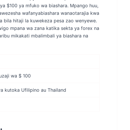
 ya $100 ya mfuko wa biashara. Mpango huu,
awezesha wafanyabiashara wanaotarajia kwa
 bila hitaji la kuwekeza pesa zao wenyewe.
 wigo mpana wa zana katika sekta ya forex na
aribu mikakati mbalimbali ya biashara na
zaji wa $ 100
 kutoka Ufilipino au Thailand