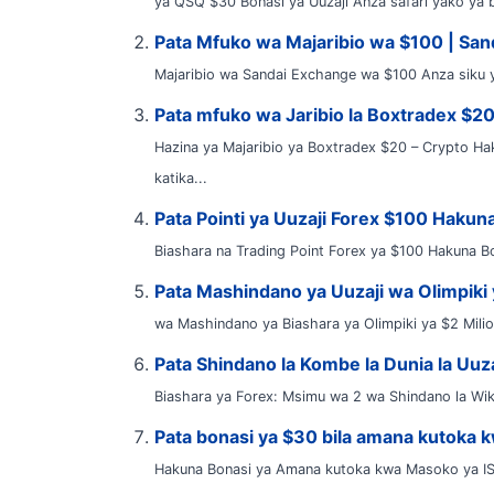
ya QSQ $30 Bonasi ya Uuzaji Anza safari yako ya b
Pata Mfuko wa Majaribio wa $100 | Sa
Majaribio wa Sandai Exchange wa $100 Anza siku y
Pata mfuko wa Jaribio la Boxtradex $2
Hazina ya Majaribio ya Boxtradex $20 – Crypto Ha
katika...
Pata Pointi ya Uuzaji Forex $100 Haku
Biashara na Trading Point Forex ya $100 Hakuna B
Pata Mashindano ya Uuzaji wa Olimpiki y
wa Mashindano ya Biashara ya Olimpiki ya $2 Milioni
Pata Shindano la Kombe la Dunia la Uuza
Biashara ya Forex: Msimu wa 2 wa Shindano la Wik
Pata bonasi ya $30 bila amana kutoka 
Hakuna Bonasi ya Amana kutoka kwa Masoko ya IST 