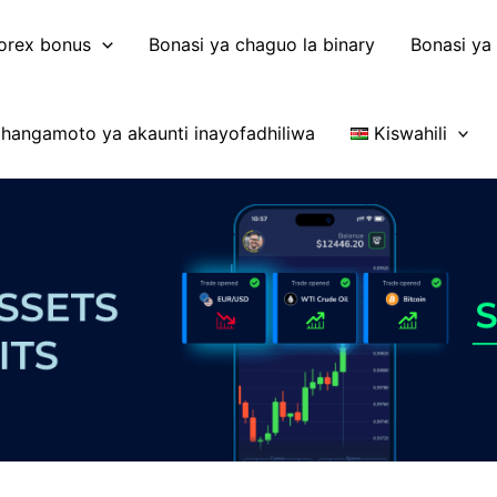
orex bonus
Bonasi ya chaguo la binary
Bonasi ya
hangamoto ya akaunti inayofadhiliwa
Kiswahili