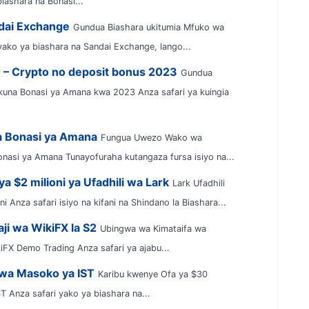
iashara na Bonasi...
ndai Exchange
Gundua Biashara ukitumia Mfuko wa
ako ya biashara na Sandai Exchange, lango...
0 – Crypto no deposit bonus 2023
Gundua
kuna Bonasi ya Amana kwa 2023 Anza safari ya kuingia
na Bonasi ya Amana
Fungua Uwezo Wako wa
onasi ya Amana Tunayofuraha kutangaza fursa isiyo na...
a $2 milioni ya Ufadhili wa Lark
Lark Ufadhili
 Anza safari isiyo na kifani na Shindano la Biashara...
ji wa WikiFX la S2
Ubingwa wa Kimataifa wa
iFX Demo Trading Anza safari ya ajabu...
kwa Masoko ya IST
Karibu kwenye Ofa ya $30
Anza safari yako ya biashara na...