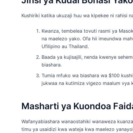
Jinsi ya Kudai Bonasi Yako
Kushiriki katika ukuzaji huu wa kipekee ni rahisi
Kwanza, tembelea tovuti rasmi ya Masoko
na maelezo yako. Ofa hii imeundwa ma
Ufilipino au Thailand.
Baada ya kujisajili, nenda kwenye sehe
biashara.
Tumia mfuko wa biashara wa $100 kushir
jukwaa na kutimiza vigezo maalum vya ku
Masharti ya Kuondoa Faid
Wafanyabiashara wanaostahiki wanaweza kuanza
timu ya usaidizi kwa wateja kwa maelezo yanayoh