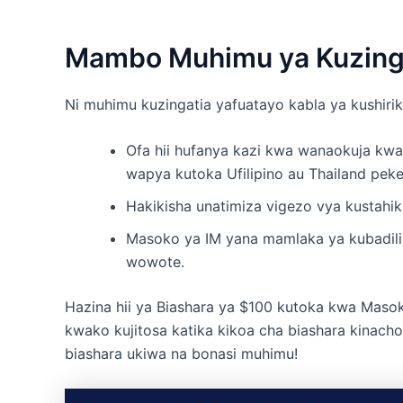
Mambo Muhimu ya Kuzinga
Ni muhimu kuzingatia yafuatayo kabla ya kushiriki
Ofa hii hufanya kazi kwa wanaokuja kwa
wapya kutoka Ufilipino au Thailand peke
Hakikisha unatimiza vigezo vya kustahik
Masoko ya IM yana mamlaka ya kubadilis
wowote.
Hazina hii ya Biashara ya $100 kutoka kwa Maso
kwako kujitosa katika kikoa cha biashara kinachosi
biashara ukiwa na bonasi muhimu!