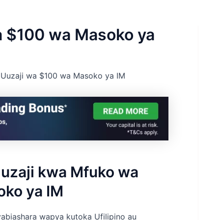
a $100 wa Masoko ya
 Uuzaji wa $100 wa Masoko ya IM
uzaji kwa Mfuko wa
oko ya IM
abiashara wapya kutoka Ufilipino au