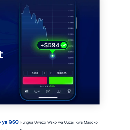
o ya QSQ
Fungua Uwezo Wako wa Uuzaji kwa Masoko