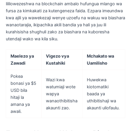
lililowezeshwa na blockchain ambalo hufungua mlango wa
fursa za kimkakati za kutengeneza faida. Ezpara imeundwa
kwa ajili ya wawekezaji wenye uzoefu na wakuu wa biashara
wanaotarajia, ikipachika akili bandia ya hali ya juu ili
kurahisisha shughuli zako za biashara na kuboresha
utendaji wako wa kila siku.
Maelezo ya
Vigezo vya
Mchakato wa
Zawadi
Kustahiki
Uamilisho
Pokea
Wazi kwa
Huwekwa
bonasi ya $5
watumiaji wote
kiotomatiki
USD bila
wapya
baada ya
hitaji la
wanaothibitisha
uthibitishaji wa
amana ya
akaunti zao.
akaunti uliofaulu.
awali.