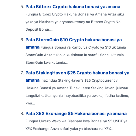
Pata Bitbrex Crypto hakuna bonasi ya amana
Fungua Bitbrex Crypto Hakuna Bonasi ya Amana Anza siku
yako ya biashara ya cryptocurrency na Bitbrex Crypto No
Deposit Bonus...
Pata StormGain $10 Crypto hakuna bonasi ya
amana
Fungua Bonasi ya Karibu ya Crypto ya $10 ukitumia
StormGain Anza tukio la kusisimua la sarafu-fiche ukitumia
StormGain kwa kutumia...
Pata StakingHaven $25 Crypto hakuna bonasi ya
amana
Inazindua StakingHaven’s $25 Cryptocurrency
Hakuna Bonasi ya Amana Tunakuletea StakingHaven, jukwaa
tangulizi katika nyanja inayobadilika ya uwekaji fedha taslimu,
kwa...
Pata XEX Exchange $5 Hakuna bonasi ya amana
Fungua Uwezo Wako wa Biashara kwa Bonasi ya $5 USDT ya
XEX Exchange Anza safari yako ya biashara na XEX...