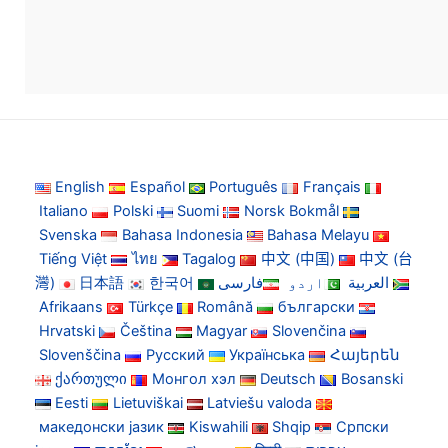
English
Español
Português
Français
Italiano
Polski
Suomi
Norsk Bokmål
Svenska
Bahasa Indonesia
Bahasa Melayu
Tiếng Việt
ไทย
Tagalog
中文 (中国)
中文 (台
灣)
日本語
한국어
فارسی
اردو
العربية
Afrikaans
Türkçe
Română
български
Hrvatski
Čeština
Magyar
Slovenčina
Slovenščina
Русский
Українська
Հայերեն
ქართული
Монгол хэл
Deutsch
Bosanski
Eesti
Lietuviškai
Latviešu valoda
македонски јазик
Kiswahili
Shqip
Српски