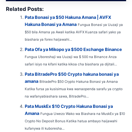
Related Posts:
Pata Bonasi ya $50 Hakuna Amana | AVFX
Hakuna Bonasi ya Amana
Fungua Bonasi ya Uuzaji ya
$50 bila Amana ya Awali katika AVFX Kuanza safari yako ya
biashara ya forex haijawahi...
Pata Ofa ya Mikopo ya $500 Exchange Binance
Fungua Uboreshaji wa Uuzaji wa $ 500 na Binance Anza
safari isiyo na kifani katika kikoa cha biashara ya dijitali...
Pata BitradePro $50 Crypto hakuna bonasi ya
amana
BitradePro $50 Crypto Hakuna Bonasi ya Amana
Katika fursa ya kusisimua kwa wanaopenda sarafu ya crypto
na wafanyabiashara sawa, BitradePro...
Pata MuskEx $10 Crypto Hakuna Bonasi ya
Amana
Fungua Uwezo Wako wa Biashara na MuskEx ya $10
Crypto No Deposit Bonus Katika hatua ambayo haijawahi
kufanywa ili kuboresha...