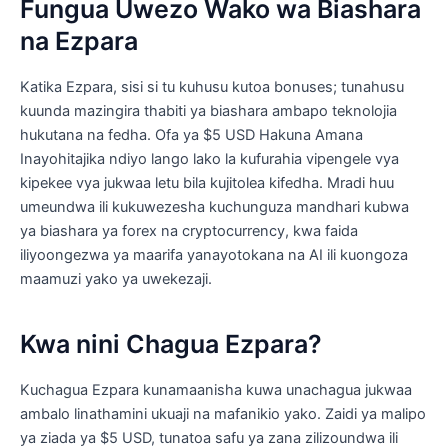
Fungua Uwezo Wako wa Biashara
na Ezpara
Katika Ezpara, sisi si tu kuhusu kutoa bonuses; tunahusu
kuunda mazingira thabiti ya biashara ambapo teknolojia
hukutana na fedha. Ofa ya $5 USD Hakuna Amana
Inayohitajika ndiyo lango lako la kufurahia vipengele vya
kipekee vya jukwaa letu bila kujitolea kifedha. Mradi huu
umeundwa ili kukuwezesha kuchunguza mandhari kubwa
ya biashara ya forex na cryptocurrency, kwa faida
iliyoongezwa ya maarifa yanayotokana na AI ili kuongoza
maamuzi yako ya uwekezaji.
Kwa nini Chagua Ezpara?
Kuchagua Ezpara kunamaanisha kuwa unachagua jukwaa
ambalo linathamini ukuaji na mafanikio yako. Zaidi ya malipo
ya ziada ya $5 USD, tunatoa safu ya zana zilizoundwa ili