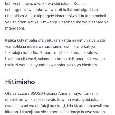
kuboresha uwezo wako wa kibiashara. Kuanzia
uchanganuzi wa soko wa wakati halisi hadi algoriti za
ubashiri za AI, kila kipengele kimeratibiwa ili kukupa makali
ya ushindani katika ulimwengu unaobadilika wa biashara ya
mtandaoni.
Katika kukumbatia ofa yetu, unajiunga na jumuiya ya watu
wanaofikiria mbele wanaothamini ushirikiano kati ya
teknolojia na fedha. Ezpara imejitolea kutoa uzoefu wa
biashara ulio wazi, salama na bora zaidi, unaosisitizwa na
usaidizi wetu usioyumba kwa safari yako ya biashara.
Hitimisho
Ofa ya Ezpara $5USD Hakuna Amana Inayohitajika ni
uthibitisho wa kujitolea kwetu kuwapa wafanyabiashara
uwanja mzuri wa utafutaji na ukuaji, bila kizuizi cha awali cha
kifedha. Ukuzaji huu sio tu bonasi; ni daraja la uwezekano