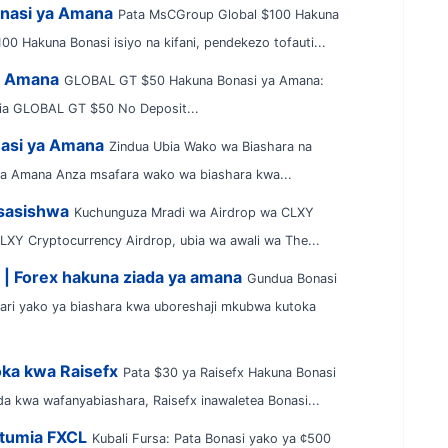
nasi ya Amana
Pata MsCGroup Global $100 Hakuna
Hakuna Bonasi isiyo na kifani, pendekezo tofauti...
a Amana
GLOBAL GT $50 Hakuna Bonasi ya Amana:
itia GLOBAL GT $50 No Deposit...
asi ya Amana
Zindua Ubia Wako wa Biashara na
ya Amana Anza msafara wako wa biashara kwa...
esasishwa
Kuchunguza Mradi wa Airdrop wa CLXY
XY Cryptocurrency Airdrop, ubia wa awali wa The...
 | Forex hakuna ziada ya amana
Gundua Bonasi
ari yako ya biashara kwa uboreshaji mkubwa kutoka
ka kwa Raisefx
Pata $30 ya Raisefx Hakuna Bonasi
a kwa wafanyabiashara, Raisefx inawaletea Bonasi...
itumia FXCL
Kubali Fursa: Pata Bonasi yako ya ¢500