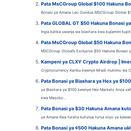
Pata MsCGroup Global $100 Hakuna Bo
Bonasi ya Amana Leo Gundua MSCGroup Global $100 
Pata GLOBAL GT $50 Hakuna Bonasi y
Ingia katika uwanja wa biashara kwa kujiamini kup
Pata MsCGroup Global $50 Hakuna Bon
MSCGroup Global’s Exclusive $50 Hakuna Bonasi 
Kampeni ya CLXY Crypto Airdrop | Im
Cryptocurrency Karibu kwenye Mradi muhimu wa CL
Pata Bonasi ya Biashara ya Hex ya $100
ya Biashara ya $100 kwenye Hex Markets Anza saf
kwa Masoko...
Pata Bonasi ya $30 Hakuna Amana kuto
ya Amana Kwa furaha kufunua fursa isiyo ya kawaid
Pata Bonasi ya ¢500 Hakuna Amana uk