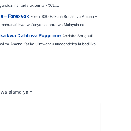
unduzi na faida ukitumia FXCL,...
a – Forexvox
Forex $30 Hakuna Bonasi ya Amana –
 mahususi kwa wafanyabiashara wa Malaysia na...
ka kwa Dalali wa Pupprime
Anzisha Shughuli
si ya Amana Katika ulimwengu unaoendelea kubadilika
tiwa alama ya
*