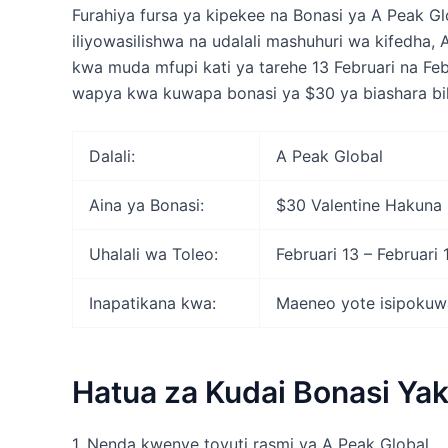
Furahiya fursa ya kipekee na Bonasi ya A Peak Gl
iliyowasilishwa na udalali mashuhuri wa kifedha, 
kwa muda mfupi kati ya tarehe 13 Februari na Feb
wapya kwa kuwapa bonasi ya $30 ya biashara bi
Dalali:
A Peak Global
Aina ya Bonasi:
$30 Valentine Hakuna
Uhalali wa Toleo:
Februari 13 – Februari
Inapatikana kwa:
Maeneo yote isipokuwa
Hatua za Kudai Bonasi Yak
1. Nenda kwenye tovuti rasmi ya A Peak Global.