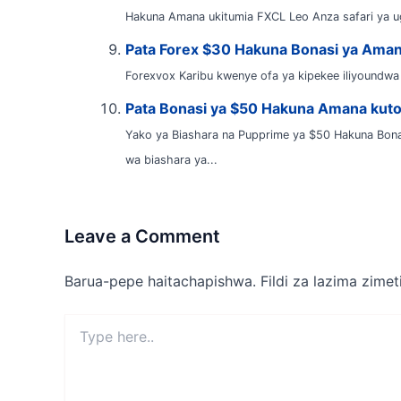
Hakuna Amana ukitumia FXCL Leo Anza safari ya ug
Pata Forex $30 Hakuna Bonasi ya Aman
Forexvox Karibu kwenye ofa ya kipekee iliyoundwa
Pata Bonasi ya $50 Hakuna Amana kuto
Yako ya Biashara na Pupprime ya $50 Hakuna Bona
wa biashara ya...
Leave a Comment
Barua-pepe haitachapishwa.
Fildi za lazima zime
Type
here..