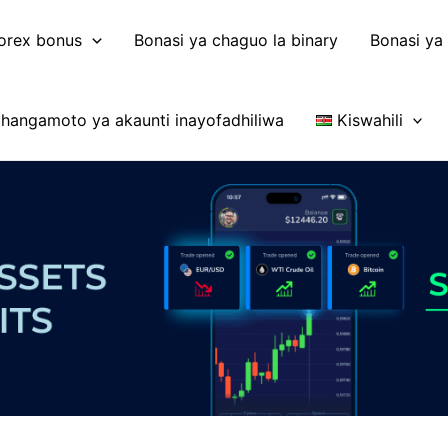
orex bonus
Bonasi ya chaguo la binary
Bonasi ya
hangamoto ya akaunti inayofadhiliwa
Kiswahili