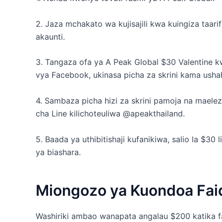
2. Jaza mchakato wa kujisajili kwa kuingiza taarif
akaunti.
3. Tangaza ofa ya A Peak Global $30 Valentine kw
vya Facebook, ukinasa picha za skrini kama ushah
4. Sambaza picha hizi za skrini pamoja na maele
cha Line kilichoteuliwa @apeakthailand.
5. Baada ya uthibitishaji kufanikiwa, salio la $
ya biashara.
Miongozo ya Kuondoa Fai
Washiriki ambao wanapata angalau $200 katika fa