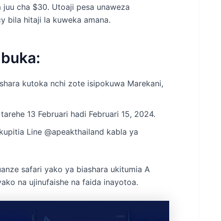
juu cha $30. Utoaji pesa unaweza
bila hitaji la kuweka amana.
buka:
shara kutoka nchi zote isipokuwa Marekani,
tarehe 13 Februari hadi Februari 15, 2024.
kupitia Line @apeakthailand kabla ya
anze safari yako ya biashara ukitumia A
yako na ujinufaishe na faida inayotoa.