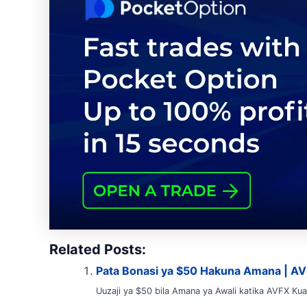
Related Posts:
Pata Bonasi ya $50 Hakuna Amana | A
Uuzaji ya $50 bila Amana ya Awali katika AVFX Kuan