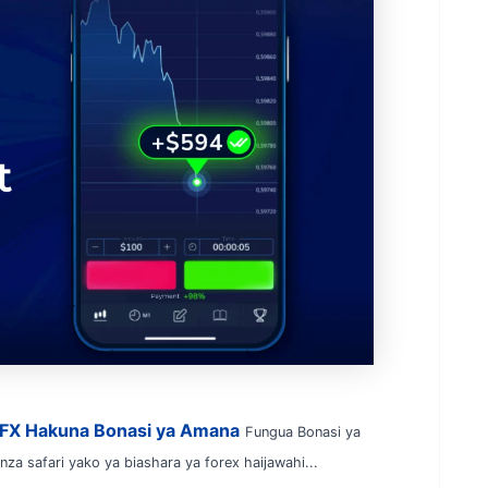
VFX Hakuna Bonasi ya Amana
Fungua Bonasi ya
za safari yako ya biashara ya forex haijawahi...