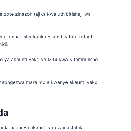
a zote zinazohitajika kwa uthibitishaji wa
a kuchapisha katika vikundi vitatu tofauti
idi.
zo ya akaunti yako ya MT4 kwa Kitambulisho
30 litaongezwa mara moja kwenye akaunti yako
da
ida ndani ya akaunti yao wanastahiki