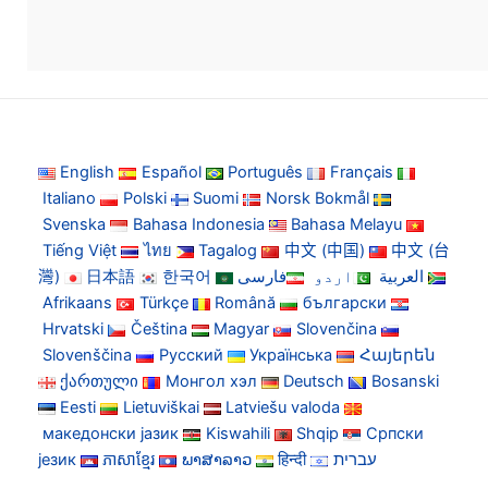
English
Español
Português
Français
Italiano
Polski
Suomi
Norsk Bokmål
Svenska
Bahasa Indonesia
Bahasa Melayu
Tiếng Việt
ไทย
Tagalog
中文 (中国)
中文 (台
灣)
日本語
한국어
فارسی
اردو
العربية
Afrikaans
Türkçe
Română
български
Hrvatski
Čeština
Magyar
Slovenčina
Slovenščina
Русский
Українська
Հայերեն
ქართული
Монгол хэл
Deutsch
Bosanski
Eesti
Lietuviškai
Latviešu valoda
македонски јазик
Kiswahili
Shqip
Српски
језик
ភាសាខ្មែរ
ພາສາລາວ
हिन्दी
עברית