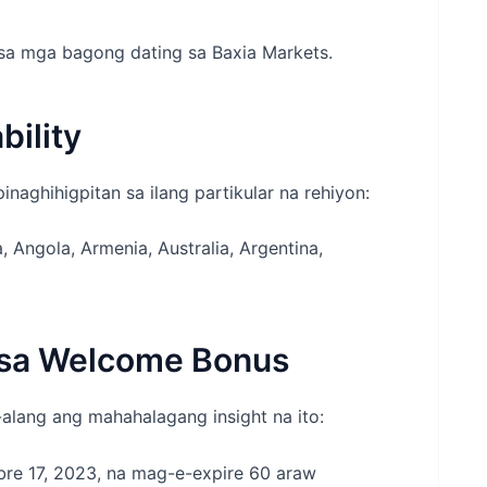
 sa mga bagong dating sa Baxia Markets.
bility
aghihigpitan sa ilang partikular na rehiyon:
Angola, Armenia, Australia, Argentina,
 sa Welcome Bonus
alang ang mahahalagang insight na ito:
re 17, 2023, na mag-e-expire 60 araw