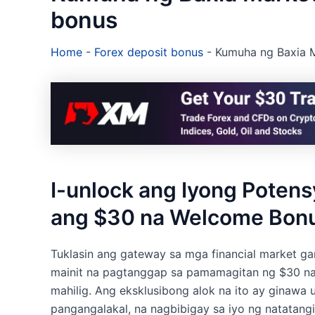
bonus
Home
-
Forex deposit bonus
-
Kumuha ng Baxia 
I-unlock ang Iyong Potens
ang $30 na Welcome Bonu
Tuklasin ang gateway sa mga financial market ga
mainit na pagtanggap sa pamamagitan ng $30 n
mahilig. Ang eksklusibong alok na ito ay ginawa
pangangalakal, na nagbibigay sa iyo ng natatang