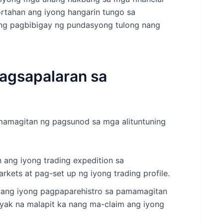
ortahan ang iyong hangarin tungo sa
g pagbibigay ng pundasyong tulong nang
pagsapalaran sa
amagitan ng pagsunod sa mga alituntuning
 ang iyong trading expedition sa
kets at pag-set up ng iyong trading profile.
n ang iyong pagpaparehistro sa pamamagitan
iyak na malapit ka nang ma-claim ang iyong