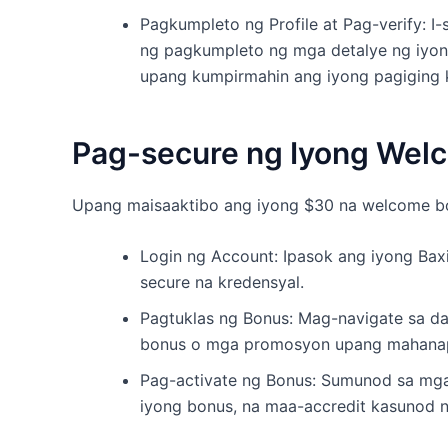
Pagkumpleto ng Profile at Pag-verify: 
ng pagkumpleto ng mga detalye ng iyong
upang kumpirmahin ang iyong pagiging 
Pag-secure ng Iyong Wel
Upang maisaaktibo ang iyong $30 na welcome b
Login ng Account: Ipasok ang iyong Ba
secure na kredensyal.
Pagtuklas ng Bonus: Mag-navigate sa d
bonus o mga promosyon upang mahanap
Pag-activate ng Bonus: Sumunod sa mga t
iyong bonus, na maa-accredit kasunod 