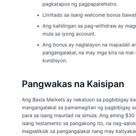
pagkatapos ng pagpaparehistro.
Limitado sa isang welcome bonus bawat 
Ang kahilingan sa pag-withdraw ay mag
mula sa iyong account.
Ang bonus ay naglalayon na mapadali a
pangangalakal, na may mga kita na mai
kundisyon.
Pangwakas na Kaisipan
Ang Baxia Markets ay nakatuon sa pagbibigay k
mangangalakal sa pamamagitan ng pagbibigay s
para sa isang maunlad na simula. Ang aming $30
isang testamento sa pangakong ito, na nag-aal
magsaliksik sa pangangalakal nang may katiyakan