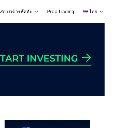
ัสการเข้ารหัสลับ
Prop trading
ไทย