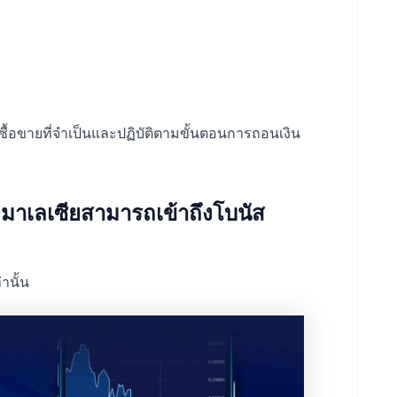
้อขายที่จำเป็นและปฏิบัติตามขั้นตอนการถอนเงิน
กมาเลเซียสามารถเข้าถึงโบนัส
านั้น