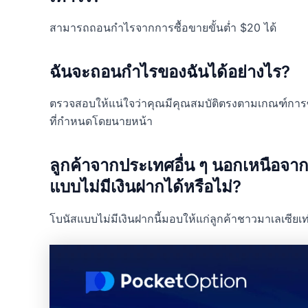
สามารถถอนกำไรจากการซื้อขายขั้นต่ำ $20 ได้
ฉันจะถอนกำไรของฉันได้อย่างไร?
ตรวจสอบให้แน่ใจว่าคุณมีคุณสมบัติตรงตามเกณฑ์การซื
ที่กำหนดโดยนายหน้า
ลูกค้าจากประเทศอื่น ๆ นอกเหนือจา
แบบไม่มีเงินฝากได้หรือไม่?
โบนัสแบบไม่มีเงินฝากนี้มอบให้แก่ลูกค้าชาวมาเลเซียเท่