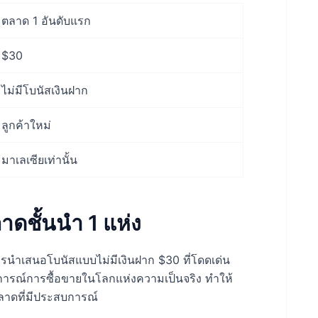
ตลาด 1 อันดับแรก
$30
ไม่มีโบนัสเงินฝาก
ลูกค้าใหม่
มาเลเซียเท่านั้น
าดชั้นนำ 1 แห่ง
นำเสนอโบนัสแบบไม่มีเงินฝาก $30 ที่โดดเด่น
ะสบการณ์การซื้อขายในโลกแห่งความเป็นจริง ทำให้
วมตลาดที่มีประสบการณ์