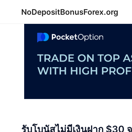
Skip
NoDepositBonusForex.org
to
content
รับโบนัสไม่มีเงินฝาก $30