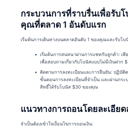
กระบวนการที่ราบรื่นเพื่อรับ
คุณที่ตลาด 1 อันดับแรก
เริ่มต้นการเดินทางบนตลาดอันดับ 1 ของคุณและรับโบ
เริ่มต้นการสนทนาผ่านการแชทกับลูกค้า: เพ
เพื่อสอบถามเกี่ยวกับโบนัสแบบไม่มีเงินฝาก 
ติดตามการลงทะเบียนและการยืนยัน: ปฏิบัต
ขั้นตอนการลงทะเบียนที่จำเป็น และผ่านกร
สิทธิ์ได้รับโบนัส $30 ของคุณ
แนวทางการถอนโดยละเอียดส
จำเป็นต้องเข้าใจเงื่อนไขการถอนเงิน: