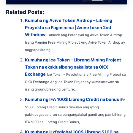
Related Posts:
Kumuha ng Avive Token Airdrop – Libreng
Proyekto sa Pagmimina | Avive token 2nd
Withdraw
I-unlock ang Potensyal ng Avive Token Airdrop –
Isang Premier Free Mining Project Ang Avive Token Airdrop ay
nagpapakita ng...
Kumuha ng Ice Token – Libreng Mining Project
Token na eksklusibong nakalista sa OKX
Exchange
Ice Token – Revolutionary Free Mining Project sa
OKX Exchange Ang Ice Token Project ay kumakatawan sa
isang groundbreaking venture...
Kumuha ng IFA 100$ Libreng Credit na bonus
IFA
$100 Libreng Credit Bonus Simulan ang iyong
pakikipagsapalaran sa pangangalakal gamit ang pambihirang
IFA $100 na Libreng Credit Bonus,...
Kumuha ng Hxfxglobal 100$ Libreng $100 na