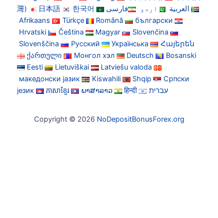
灣)
日本語
한국어
فارسی
اردو
العربية
Afrikaans
Türkçe
Română
български
Hrvatski
Čeština
Magyar
Slovenčina
Slovenščina
Русский
Українська
Հայերեն
ქართული
Монгол хэл
Deutsch
Bosanski
Eesti
Lietuviškai
Latviešu valoda
македонски јазик
Kiswahili
Shqip
Српски
језик
ភាសាខ្មែរ
ພາສາລາວ
हिन्दी
עברית
Copyright © 2026
NoDepositBonusForex.org