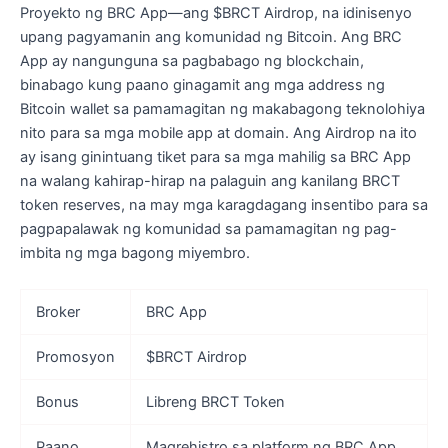
Proyekto ng BRC App—ang $BRCT Airdrop, na idinisenyo
upang pagyamanin ang komunidad ng Bitcoin. Ang BRC
App ay nangunguna sa pagbabago ng blockchain,
binabago kung paano ginagamit ang mga address ng
Bitcoin wallet sa pamamagitan ng makabagong teknolohiya
nito para sa mga mobile app at domain. Ang Airdrop na ito
ay isang ginintuang tiket para sa mga mahilig sa BRC App
na walang kahirap-hirap na palaguin ang kanilang BRCT
token reserves, na may mga karagdagang insentibo para sa
pagpapalawak ng komunidad sa pamamagitan ng pag-
imbita ng mga bagong miyembro.
Broker
BRC App
Promosyon
$BRCT Airdrop
Bonus
Libreng BRCT Token
Paano
Magrehistro sa platform ng BRC App