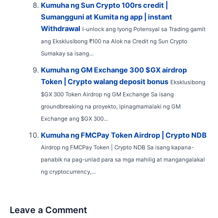
Kumuha ng Sun Crypto 100rs credit |
Sumangguni at Kumita ng app | instant
Withdrawal
I-unlock ang Iyong Potensyal sa Trading gamit
ang Eksklusibong ₹100 na Alok na Credit ng Sun Crypto
Sumakay sa isang...
Kumuha ng GM Exchange 300 $GX airdrop
Token | Crypto walang deposit bonus
Eksklusibong
$GX 300 Token Airdrop ng GM Exchange Sa isang
groundbreaking na proyekto, ipinagmamalaki ng GM
Exchange ang $GX 300...
Kumuha ng FMCPay Token Airdrop | Crypto NDB
Airdrop ng FMCPay Token | Crypto NDB Sa isang kapana-
panabik na pag-unlad para sa mga mahilig at mangangalakal
ng cryptocurrency,...
Leave a Comment