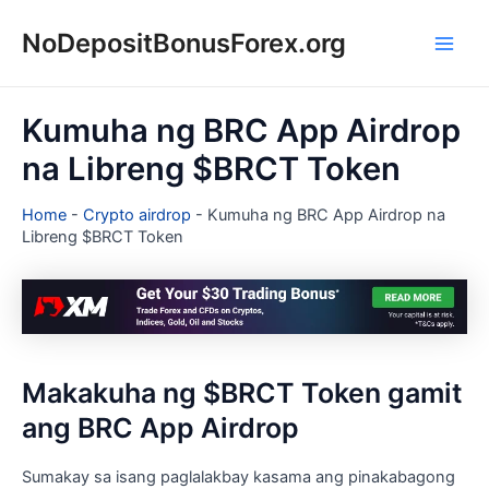
Skip
NoDepositBonusForex.org
to
Main
content
Men
Kumuha ng BRC App Airdrop
na Libreng $BRCT Token
Home
-
Crypto airdrop
-
Kumuha ng BRC App Airdrop na
Libreng $BRCT Token
Makakuha ng $BRCT Token gamit
ang BRC App Airdrop
Sumakay sa isang paglalakbay kasama ang pinakabagong