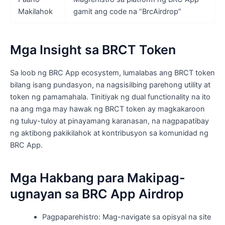
Makilahok
gamit ang code na “BrcAirdrop”
Mga Insight sa BRCT Token
Sa loob ng BRC App ecosystem, lumalabas ang BRCT token
bilang isang pundasyon, na nagsisilbing parehong utility at
token ng pamamahala. Tinitiyak ng dual functionality na ito
na ang mga may hawak ng BRCT token ay magkakaroon
ng tuluy-tuloy at pinayamang karanasan, na nagpapatibay
ng aktibong pakikilahok at kontribusyon sa komunidad ng
BRC App.
Mga Hakbang para Makipag-
ugnayan sa BRC App Airdrop
Pagpaparehistro: Mag-navigate sa opisyal na site