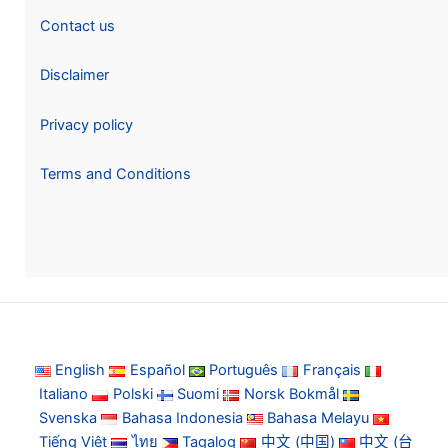
Contact us
Disclaimer
Privacy policy
Terms and Conditions
English
Español
Português
Français
Italiano
Polski
Suomi
Norsk Bokmål
Svenska
Bahasa Indonesia
Bahasa Melayu
Tiếng Việt
ไทย
Tagalog
中文 (中国)
中文 (台