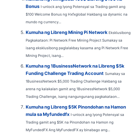
Bonus
I-unlock ang Iyong Potensyal sa Trading gamit ang
$100 Welcome Bonus ng Hxfxglobal Hakbang sa dynamic na
mundo ng currency...
Kumuha ng Libreng Mining Pi Network
Eksklusibong
Pagkakataon: Pi Network Free Mining Project Sumakay sa
isang eksklusibong paglalakbay kasama ang Pi Network Free
Mining Project, isang...
Kumuha ng 1BusinessNetwork na Libreng $5k
Funding Challenge Trading Account
Sumakay sa
1BusinessNetwork $5,000 Trading Challenge Hakbang sa
arena ng kalakalan gamit ang 1BusinessNetwork $5,000
Trading Challenge, isang nangungunang pagkakataon...
Kumuha ng Libreng $5K Pinondohan na Hamon
mula sa Myfundedfx
I-unlock ang Iyong Potensyal sa
Trading gamit ang $5K na Pinondohan na Hamon ng
MyFundedFX Ang MyFundedFX ay binabago ang...