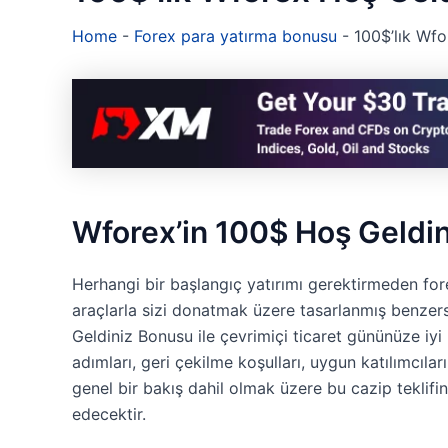
Home
-
Forex para yatırma bonusu
-
100$’lık Wfo
Wforex’in 100$ Hoş Geldi
Herhangi bir başlangıç ​​yatırımı gerektirmeden fo
araçlarla sizi donatmak üzere tasarlanmış benze
Geldiniz Bonusu ile çevrimiçi ticaret gününüze iyi 
adımları, geri çekilme koşulları, uygun katılımcıla
genel bir bakış dahil olmak üzere bu cazip teklifi
edecektir.