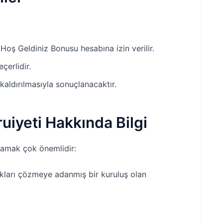
 Hoş Geldiniz Bonusu hesabına izin verilir.
çerlidir.
aldırılmasıyla sonuçlanacaktır.
uiyeti Hakkında Bilgi
lamak çok önemlidir:
ıkları çözmeye adanmış bir kuruluş olan