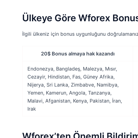
Ülkeye Göre Wforex Bonu
İlgili ülkeniz için bonus uygunluğunu doğrulamanı
20$ Bonus almaya hak kazandı
Endonezya, Bangladeş, Malezya, Mısır,
Cezayir, Hindistan, Fas, Güney Afrika,
Nijerya, Sri Lanka, Zimbabve, Namibya,
Yemen, Kamerun, Angola, Tanzanya,
Malavi, Afganistan, Kenya, Pakistan, İran,
Irak
Wforex’ten Önemli Bildiri