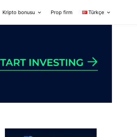
Kripto bonusu
Prop firm
Türkçe