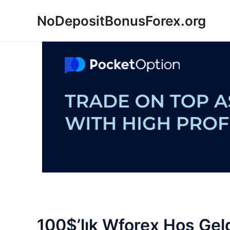
İçeriğe
NoDepositBonusForex.org
atla
100$’lık Wforex Hoş Gel