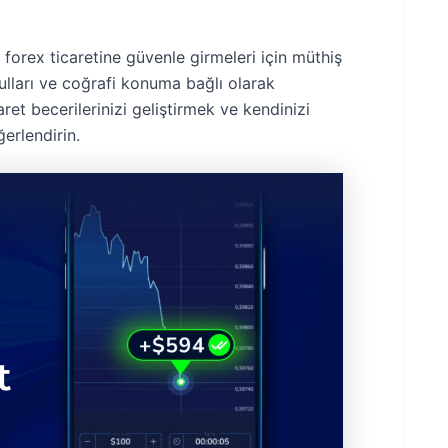
forex ticaretine güvenle girmeleri için müthiş
şulları ve coğrafi konuma bağlı olarak
aret becerilerinizi geliştirmek ve kendinizi
ğerlendirin.