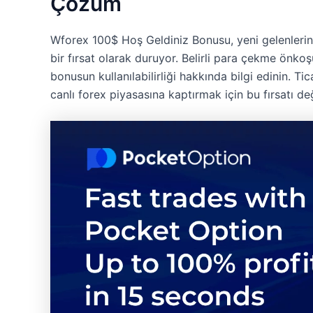
Çözüm
Wforex 100$ Hoş Geldiniz Bonusu, yeni gelenlerin 
bir fırsat olarak duruyor. Belirli para çekme önko
bonusun kullanılabilirliği hakkında bilgi edinin. Tic
canlı forex piyasasına kaptırmak için bu fırsatı de