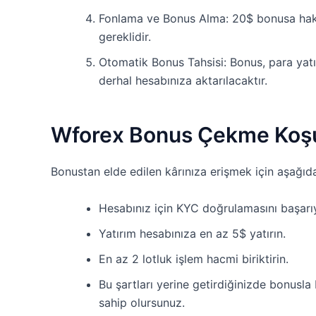
Fonlama ve Bonus Alma: 20$ bonusa ha
gereklidir.
Otomatik Bonus Tahsisi: Bonus, para yat
derhal hesabınıza aktarılacaktır.
Wforex Bonus Çekme Koşu
Bonustan elde edilen kârınıza erişmek için aşağıdak
Hesabınız için KYC doğrulamasını başarı
Yatırım hesabınıza en az 5$ yatırın.
En az 2 lotluk işlem hacmi biriktirin.
Bu şartları yerine getirdiğinizde bonusla
sahip olursunuz.