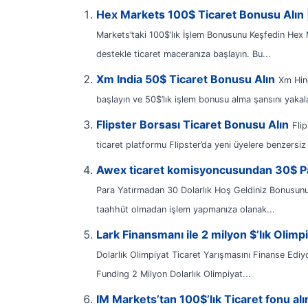
Hex Markets 100$ Ticaret Bonusu Alın 
Markets’taki 100$’lık İşlem Bonusunu Keşfedin Hex Ma
destekle ticaret maceranıza başlayın. Bu...
Xm India 50$ Ticaret Bonusu Alın
Xm Hin
başlayın ve 50$’lık işlem bonusu alma şansını yakalay
Flipster Borsası Ticaret Bonusu Alın
Fli
ticaret platformu Flipster’da yeni üyelere benzersiz 
Awex ticaret komisyoncusundan 30$ P
Para Yatırmadan 30 Dolarlık Hoş Geldiniz Bonusunun 
taahhüt olmadan işlem yapmanıza olanak...
Lark Finansmanı ile 2 milyon $’lık Olimp
Dolarlık Olimpiyat Ticaret Yarışmasını Finanse Ediy
Funding 2 Milyon Dolarlık Olimpiyat...
IM Markets’tan 100$’lık Ticaret fonu alı