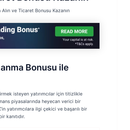
 Alın ve Ticaret Bonusu Kazanın
zanma Bonusu ile
rmek isteyen yatırımcılar için titizlikle
nans piyasalarında heyecan verici bir
 yatırımcılara ilgi çekici ve başarılı bir
r kanıtıdır.