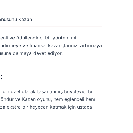
onusunu Kazan
enli ve ödüllendirici bir yöntem mi
endirmeye ve finansal kazançlarınızı artırmaya
usuna dalmaya davet ediyor.
:
için özel olarak tasarlanmış büyüleyici bir
öndür ve Kazan oyunu, hem eğlenceli hem
uza ekstra bir heyecan katmak için ustaca