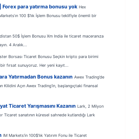
| Forex para yatırma bonusu yok
Hex
rkets’ın 100 $’lık İşlem Bonusu teklifiyle önemli bir
distan 50$ İşlem Bonusu Xm India ile ticaret maceranıza
ın. 4 Aralık...
pster Borsası Ticaret Bonusu Seçkin kripto para birimi
bir fırsat sunuyoruz. Her yeni kayıt...
ara Yatırmadan Bonus kazanın
Awex Trading’de
Kilidini Açın Awex Trading’in, başlangıçtaki finansal
iyat Ticaret Yarışmasını Kazanın
Lark, 2 Milyon
or Ticaret sanatının küresel sahnede kutlandığı Lark
n
IM Markets’in 100$’lık Yatırım Fonu ile Ticaret