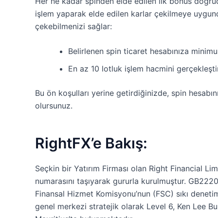
Her ne kadar spinden elde edilen ilk bonus doğr
işlem yaparak elde edilen karlar çekilmeye uygund
çekebilmenizi sağlar:
Belirlenen spin ticaret hesabınıza minim
En az 10 lotluk işlem hacmini gerçekleşt
Bu ön koşulları yerine getirdiğinizde, spin hesabın
olursunuz.
RightFX’e Bakış:
Seçkin bir Yatırım Firması olan Right Financial Li
numarasını taşıyarak gururla kurulmuştur. GB2220
Finansal Hizmet Komisyonu’nun (FSC) sıkı denetimi
genel merkezi stratejik olarak Level 6, Ken Lee Bui