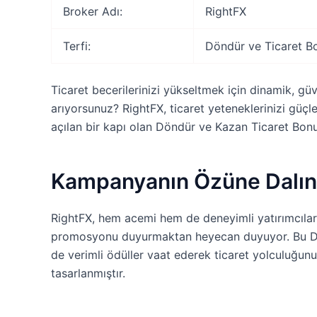
Broker Adı:
RightFX
Terfi:
Döndür ve Ticaret B
Ticaret becerilerinizi yükseltmek için dinamik, güv
arıyorsunuz? RightFX, ticaret yeteneklerinizi güçl
açılan bir kapı olan Döndür ve Kazan Ticaret Bon
Kampanyanın Özüne Dalın
RightFX, hem acemi hem de deneyimli yatırımcılar 
promosyonu duyurmaktan heyecan duyuyor. Bu D
de verimli ödüller vaat ederek ticaret yolculuğun
tasarlanmıştır.