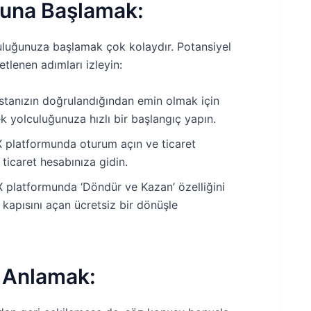
ğuna Başlamak:
uluğunuza başlamak çok kolaydır. Potansiyel
etlenen adımları izleyin:
stanızın doğrulandığından emin olmak için
yolculuğunuza hızlı bir başlangıç ​​yapın.
 platformunda oturum açın ve ticaret
 ticaret hesabınıza gidin.
 platformunda ‘Döndür ve Kazan’ özelliğini
 kapısını açan ücretsiz bir dönüşle
i Anlamak: