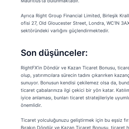
Mauritius’ta bulunmaktadır.
Ayrıca Right Group Financial Limited, Birleşik Krall
ofisi 27, Old Gloucester Street, Londra, WC1N 3AX,
sektöründeki varlığını güçlendirmektedir.
Son düşünceler:
RightFX’in Döndür ve Kazan Ticaret Bonusu, ticaret
olup, yatırımcılara sürecin tadını çıkarırken kazanç
sunuyor. Bonusun kendisi çekilemez olsa da, bunda
ticaret çabalarınıza ilgi çekici bir yön katar. Kat
iyice anlaması, bunları ticaret stratejileriyle uyum
önemlidir.
Ticaret yolculuğunuzu geliştirmek için bu eşsiz fı
Bırakın Döndür ve Kazan Ticaret Bonusu, ticaret h