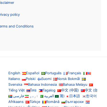
Disclaimer
Privacy policy
Terms and Conditions
English
Español
Português
Français
Italiano
Polski
Suomi
Norsk Bokmål
Svenska
Bahasa Indonesia
Bahasa Melayu
Tiếng Việt
ไทย
Tagalog
中文 (中国)
中文 (台
한국어
日本語
灣)
العربية
اردو
فارسی
Afrikaans
Türkçe
Română
български