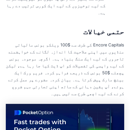
کے لیے نوخیزوں کے لیے ایک کورس ترتیب دے رہا
ہے۔
تمی خیالات
Encore Capitals کی طرف سے $100 ویلکم بونس مالیاتی
نڈیوں میں اپنی صلاحیت کا اندازہ لگانے کے خواہشمند
اجروں کے لیے ایک سنگ بنیاد ہے۔ اگرچہ موجودہ بونس
ے لیے واپسی کی تفصیلات کو اپ ڈیٹ کیا جا رہا ہے، لیکن
پچھلے $50 بونس کے ذریعے فراہم کردہ فریم ورک ایک
ینچ مارک پیش کرتا ہے۔ بیان کردہ مشورے پر عمل کرتے
وئے، آپ یقین دہانی کے ساتھ اپنی تجارتی مہم شروع
رنے کے لیے اچھی طرح سے لیس ہیں۔