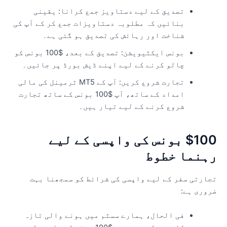
تصدیق کے لیے دستاویز جمع کرانا: یقینی
بنائیں کہ مطلوبہ دستاویزات جمع کر کے آپ کی
شناخت اور رہائش کی تصدیق ہو گئی ہے۔
بونس ایکٹیویشن: تصدیق کے بعد، $100 بونس کو
چالو کرنے کے لیے اپنے ڈیش بورڈ پر جائیں۔
تجارت شروع کریں: آپ کے MT5 ٹرمینل کی مالی
امداد کے ساتھ، آپ $100 بونس کے ساتھ تجارت
شروع کرنے کے لیے تیار ہیں۔
$100 بونس کی واپسی کے لیے
ہنما خطوط
جارتی سفر کے لیے واپسی کی شرائط کو سمجھنا بہت
روری ہے:
فی الحال، ہمارے سسٹم میں ہونے والی تازہ