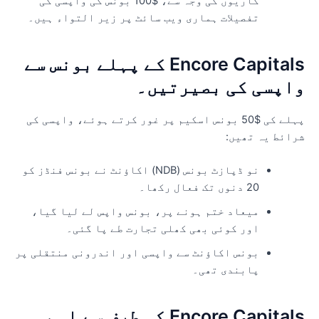
کاریوں کی وجہ سے، $100 بونس کی واپسی کی
تفصیلات ہماری ویب سائٹ پر زیر التواء ہیں۔
Encore Capitals کے پہلے بونس سے
اپسی کی بصیرتیں۔
پہلے کی $50 بونس اسکیم پر غور کرتے ہوئے، واپسی کی
رائط یہ تھیں:
نو ڈپازٹ بونس (NDB) اکاؤنٹ نے بونس فنڈز کو
20 دنوں تک فعال رکھا۔
میعاد ختم ہونے پر، بونس واپس لے لیا گیا،
اور کوئی بھی کھلی تجارت طے پا گئی۔
بونس اکاؤنٹ سے واپسی اور اندرونی منتقلی پر
پابندی تھی۔
Encore Capitals کی طرف سے اہم