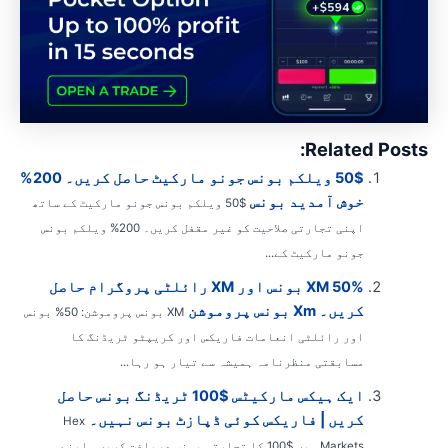
Related Posts
50$ ویلکم بونس جونو مارکیٹ حاصل کریں۔ 200%
خوش آمدید بونس
$50 ویلکم بونس جونو مارکیٹ کے ساتھ
اپنی تجارتی صلاحیت کو غیر مقفل کریں۔ 200% ویلکم بونس
جونو مارکیٹ کے...
XM 50% بونس اور XM رائلٹی پروگرام حاصل
کریں۔ Xm بونس پروموشن
XM بونس پروموشن: 50% بونس
اور رائلٹی انعامات فاریکس اور کریپٹو ٹریڈنگ کا
مسابقتی منظرنامہ ہمیشہ سے تیار ہو رہا...
ایک ہیکس مارکیٹس $100 ٹریڈنگ بونس حاصل
کریں | فاریکس کوئی ڈپازٹ بونس نہیں۔
Hex
Markets میں $100 کا تجارتی بونس دریافت کریں۔ اپنے