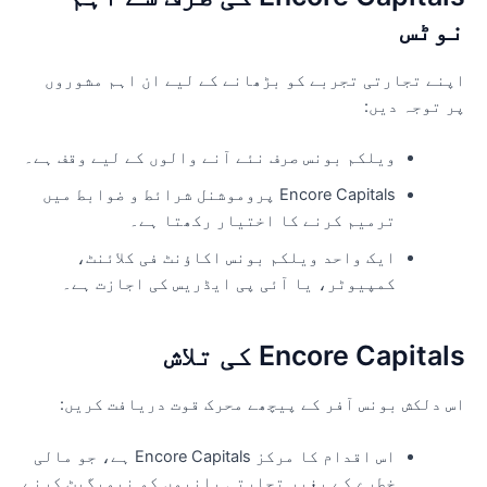
وٹس
پنے تجارتی تجربے کو بڑھانے کے لیے ان اہم مشوروں
ر توجہ دیں:
ویلکم بونس صرف نئے آنے والوں کے لیے وقف ہے۔
Encore Capitals پروموشنل شرائط و ضوابط میں
ترمیم کرنے کا اختیار رکھتا ہے۔
ایک واحد ویلکم بونس اکاؤنٹ فی کلائنٹ،
کمپیوٹر، یا آئی پی ایڈریس کی اجازت ہے۔
Encore Capital کی تلاش
س دلکش بونس آفر کے پیچھے محرک قوت دریافت کریں:
اس اقدام کا مرکز Encore Capitals ہے، جو مالی
خطرے کے بغیر تجارتی پانیوں کو نیویگیٹ کرنے