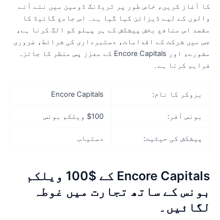
ا آغاز کریں، خاص طور پر ٹریڈنگ ڈومین میں نئے آنے
الوں کے لیے ڈیزائن کیا گیا ہے۔ اس جامع گائیڈ کا
قصد اس منافع بخش پیشکش کے ہر پہلو کو الگ کرنا ہے،
س میں شرکت کے اقدامات، دستبرداری کی شرائط، ضروری
مشورے، اور Encore Capitals کے معزز پس منظر کا جائزہ
راہم کرنا ہے۔
بروکر کا نام:
Encore Capitals
بونس آفر:
$100 ویلکم بونس
پیشکش کی حیثیت:
دستیاب
Encore Capitals کے $100 ویلکم
ونس کے ساتھ تجارت میں غوطہ
گائیں۔