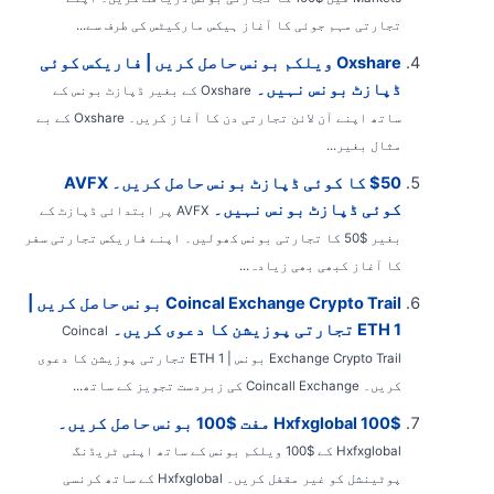
تجارتی مہم جوئی کا آغاز ہیکس مارکیٹس کی طرف سے...
Oxshare ویلکم بونس حاصل کریں | فاریکس کوئی
ڈپازٹ بونس نہیں۔
Oxshare کے بغیر ڈپازٹ بونس کے
ساتھ اپنے آن لائن تجارتی دن کا آغاز کریں۔ Oxshare کے بے
مثال بغیر...
$50 کا کوئی ڈپازٹ بونس حاصل کریں۔ AVFX
کوئی ڈپازٹ بونس نہیں۔
AVFX پر ابتدائی ڈپازٹ کے
بغیر $50 کا تجارتی بونس کھولیں۔ اپنے فاریکس تجارتی سفر
کا آغاز کبھی بھی زیادہ...
Coincal Exchange Crypto Trail بونس حاصل کریں |
1 ETH تجارتی پوزیشن کا دعوی کریں۔
Coincal
Exchange Crypto Trail بونس | 1 ETH تجارتی پوزیشن کا دعوی
کریں۔ Coincall Exchange کی زبردست تجویز کے ساتھ...
Hxfxglobal 100$ مفت $100 بونس حاصل کریں۔
Hxfxglobal کے $100 ویلکم بونس کے ساتھ اپنی ٹریڈنگ
پوٹینشل کو غیر مقفل کریں۔ Hxfxglobal کے ساتھ کرنسی