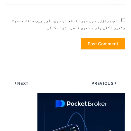
اس براؤزر میں میرا نام، ای میل، اور ویب سائٹ محفوظ
کھیں اگلی بار جب میں تبصرہ کرنے کےلیے۔
Pos
NEXT
PREVIOUS
navigatio