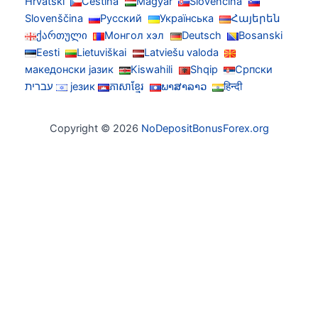
Hrvatski
Čeština
Magyar
Slovenčina
Slovenščina
Русский
Українська
Հայերեն
ქართული
Монгол хэл
Deutsch
Bosanski
Eesti
Lietuviškai
Latviešu valoda
македонски јазик
Kiswahili
Shqip
Српски
हिन्दी
ພາສາລາວ
ភាសាខ្មែរ
језик
עברית
Copyright © 2026
NoDepositBonusForex.org