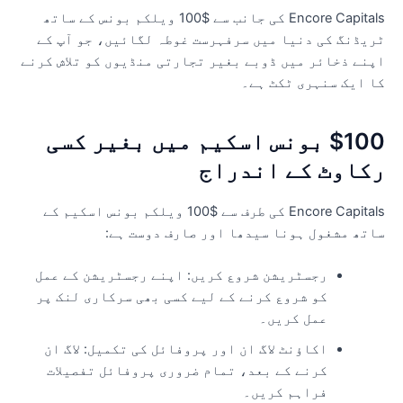
Encore Capitals کی جانب سے $100 ویلکم بونس کے ساتھ
ریڈنگ کی دنیا میں سرفہرست غوطہ لگائیں، جو آپ کے
پنے ذخائر میں ڈوبے بغیر تجارتی منڈیوں کو تلاش کرنے
ا ایک سنہری ٹکٹ ہے۔
$100 بونس اسکیم میں بغیر کسی
کاوٹ کے اندراج
Encore Capitals کی طرف سے $100 ویلکم بونس اسکیم کے
اتھ مشغول ہونا سیدھا اور صارف دوست ہے:
رجسٹریشن شروع کریں: اپنے رجسٹریشن کے عمل
کو شروع کرنے کے لیے کسی بھی سرکاری لنک پر
عمل کریں۔
اکاؤنٹ لاگ ان اور پروفائل کی تکمیل: لاگ ان
کرنے کے بعد، تمام ضروری پروفائل تفصیلات
فراہم کریں۔