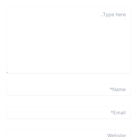
Typ
here
Name
Emai
Websit