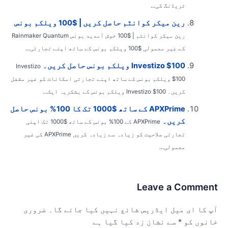
ٹریڈنگ کی...
رین میکر کوانٹم حاصل کریں | $100 ویلکم بونس
رین میکر کوانٹم | $100 خوش آمدید بونس Rainmaker Quantum
کے غیر معمولی $100 ویلکم بونس کے ساتھ اپنے تجارتی...
Investizo $100 ویلکم بونس حاصل کریں۔
Investizo
$100 ویلکم بونس کے ساتھ اپنے تجارتی امکانات کو غیر مقفل
کریں۔ Investizo $100 ویلکم بونس کے بشکریہ ایک...
APXPrime کے ساتھ $1000 تک کا 100% بونس حاصل
کریں۔
APXPrime کے 100% بونس کے ساتھ $1000 تک اپنی
تجارتی صلاحیت کو زیادہ سے زیادہ کریں APXPrime کی غیر
معمولی...
Leave a Commen
پ کا ای میل ایڈریس شائع نہیں کیا جائے گا۔
ضروری
انوں کو
*
سے نشان زد کیا گیا ہے