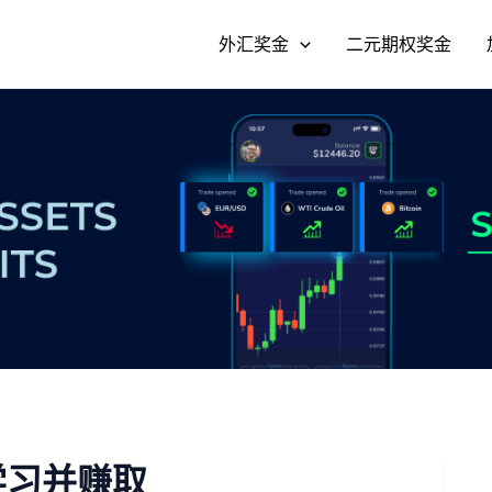
外汇奖金
二元期权奖金
 学习并赚取