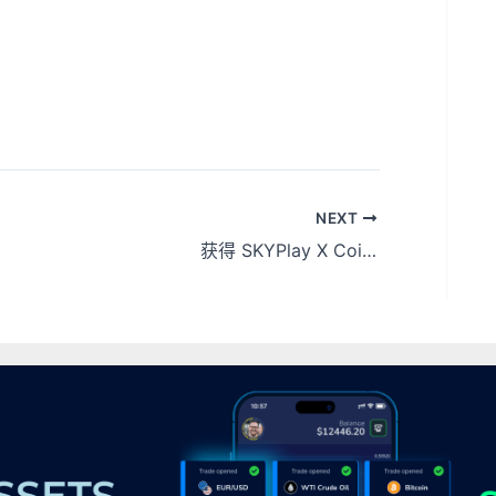
NEXT
获得 SKYPlay X CoinLive 空投