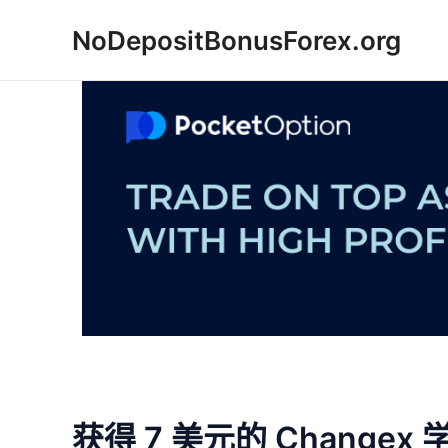
跳
NoDepositBonusForex.org
至
内
容
获得 7 美元的 Changex