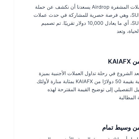
حملة MixMob Origin بقيمة مليون دولار أمريكي للعملات المشفرة Airdrop يسعدنا أن نكشف عن حملة
MixMob Origin بقيمة 1 مليون SUD$ Crypto Airdrop، وهي فرصة حصرية للمشاركة في حدث عملات
مشفرة مع مجموعة مكافآت سخية تبلغ 1,000,000 SUD، أي ما يعادل 10,000 دولار تقريبًا. تم تصميم
ياة، وتعد
م لك مكافأة ترحيب بقيمة 50 دولارًا من KAIAFX يعد الشروع في رحلة تداول العملات الأجنبية بميزة
كبيرة أمرًا بالغ الأهمية للمبتدئين، وتعد المكافأة الترحيبية بقيمة 50 دولارًا من KAIAFX بمثابة منارة لأولئك
ل التفصيلي إلى توضيح القيمة المقترحة لهذه
 المطالبة