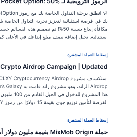
الرموز الترويجية لـ Pocket Option: 50% مكافأة 💰
مكافأة إيداع بنسبة 50%! تم تصميم هذه ا
استثنائية. تخيل إضافة نصف مبلغ إيداعك في الأعلى كم
إسقاط العملة المشفرة
Crypto Airdrop Campaign | Updated
الفرصة لتأمين توزيع جوي بقيمة 15 دولارًا من رموز CLXY $ على CalaxyApp
إسقاط العملة المشفرة
حملة MixMob Origin بقيمة مليون دولار أمريكي للعملات المشفرة Airdrop