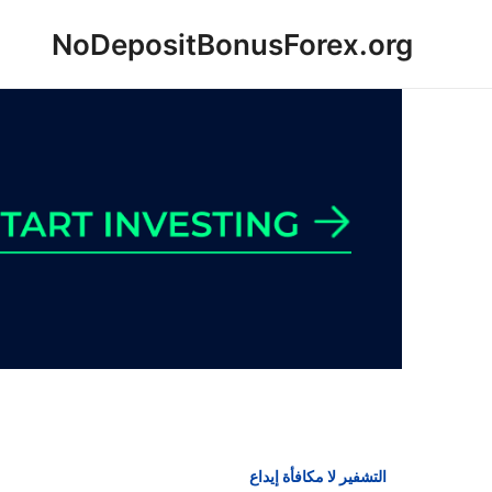
خطي
NoDepositBonusForex.org
لى
لمحتوى
التشفير لا مكافأة إيداع