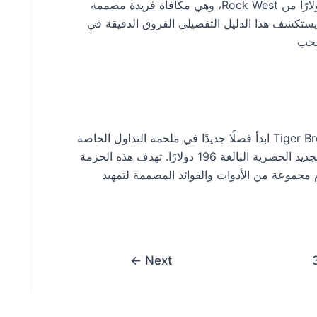
الأجنبية الخاصة بك مع المكافأة الترحيبية البالغة 40 دولارًا من Rock West، وهي مكافأة فريدة مصممة
. يستكشف هذا الدليل التفصيلي الفروق الدقيقة في
سحب
افتح مكافأة العميل الجديد بقيمة 196 دولارًا من Tiger Brokers ابدأ فصلًا جديدًا في ملحمة التداول الخاصة
بك مع Tiger Brokers، حيث تنتظرك مكافأة العميل الجديد الحصرية البالغة 196 دولارًا. تهدف هذه الحزمة
 مجموعة من الأدوات والفوائد المصممة لتمهيد
←
Next