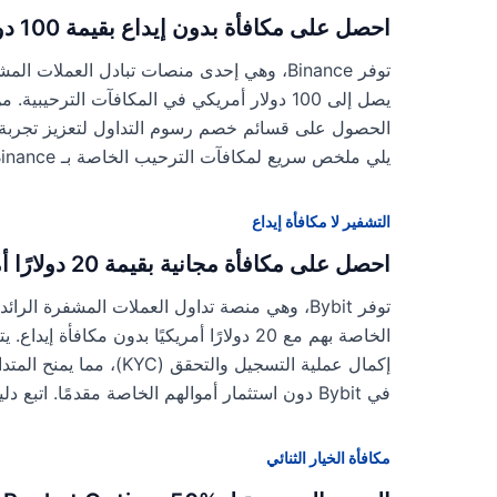
احصل على مكافأة بدون إيداع بقيمة 100 دولار أمريكي على Binance
توفر Binance، وهي إحدى منصات تبادل العملا
يصل إلى 100 دولار أمريكي في المكافآت الترح
الحصول على قسائم خصم رسوم التداول لتعزيز تجربة ا
يلي ملخص سريع لمكافآت الترحيب الخاصة بـ Binance: ميزة […]
التشفير لا مكافأة إيداع
احصل على مكافأة مجانية بقيمة 20 دولارًا أمريكيًا من Bybit بدون إيداع
توفر Bybit، وهي منصة تداول العملات المشفرة ا
الخاصة بهم مع 20 دولارًا أمريكيًا بدون مكاف
إكمال عملية التسجيل والت
في Bybit دون استثمار أموالهم الخاصة مقدمًا. اتبع دليلنا للمطالبة
مكافأة الخيار الثنائي