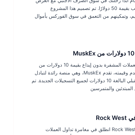
ا 50 دولارًا من وسيط تمام ابدأ رحلتك في سوق الصرف الأجنبي مع العرض
السخي الذي تقدمه شركة تمام للوساطة: مكافأة ترحيب بقيمة 50 دولارًا. تم تصميم هذا المشروع
لهم، وتمكينهم من التعمق في سوق الفوركس بأموال
أطلق العنان لإمكانات التداول الخاصة بك مع مكافأة العملات المشفرة بدون إيداع بقيمة 10 دولارات من
MuskEx في خطوة غير مسبوقة لتعزيز تجربة المستخدم وقيمته، تقدم MuskEx، وهي منصة رائدة لتبادل
العملات المشفرة، بفخر مكافأة صندوق التداول المستقبلي البالغة 10 دولارات لجميع التسجيلات الجديدة. تم
المبتدئين والمتمرسين
مرحبًا بك في المكافأة الترحيبية البالغة 40 دولارًا من Rock West انطلق في مغامرة تداول العملات