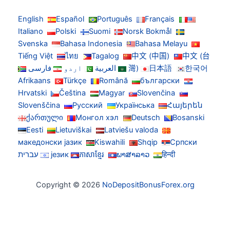
English
Español
Português
Français
Italiano
Polski
Suomi
Norsk Bokmål
Svenska
Bahasa Indonesia
Bahasa Melayu
Tiếng Việt
ไทย
Tagalog
中文 (中国)
中文 (台
한국어
日本語
灣)
العربية
اردو
فارسی
Afrikaans
Türkçe
Română
български
Hrvatski
Čeština
Magyar
Slovenčina
Slovenščina
Русский
Українська
Հայերեն
ქართული
Монгол хэл
Deutsch
Bosanski
Eesti
Lietuviškai
Latviešu valoda
македонски јазик
Kiswahili
Shqip
Српски
हिन्दी
ພາສາລາວ
ភាសាខ្មែរ
језик
עברית
Copyright © 2026
NoDepositBonusForex.org