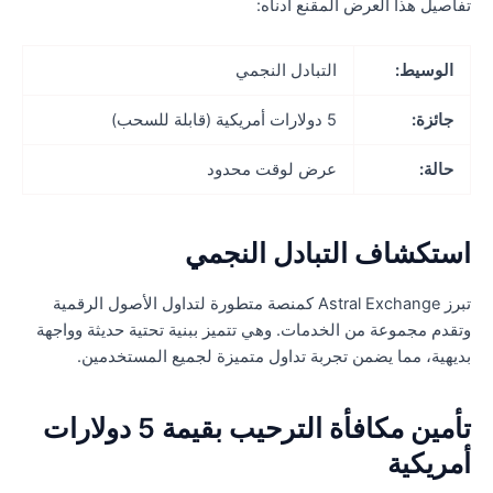
فاصيل هذا العرض المقنع أدناه:
الوسيط:
التبادل النجمي
جائزة:
5 دولارات أمريكية (قابلة للسحب)
حالة:
عرض لوقت محدود
ستكشاف التبادل النجمي
تبرز Astral Exchange كمنصة متطورة لتداول الأصول الرقمية
تقدم مجموعة من الخدمات. وهي تتميز ببنية تحتية حديثة وواجهة
ديهية، مما يضمن تجربة تداول متميزة لجميع المستخدمين.
تأمين مكافأة الترحيب بقيمة 5 دولارات
مريكية