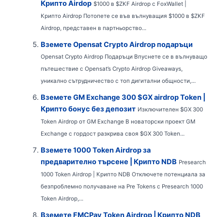
Крипто Airdop
$1000 в $ZKF Airdrop с FoxWallet |
Крипто Airdrop Потопете се във вълнуващия $1000 в $ZKF
Airdrop, представен в партньорство...
Вземете Opensat Crypto Airdrop подаръци
Opensat Crypto Airdrop Подаръци Впуснете се в вълнуващо
пътешествие с Opensat’s Crypto Airdrop Giveaways,
уникално сътрудничество с топ дигитални общности,...
Вземете GM Exchange 300 $GX airdrop Token |
Крипто бонус без депозит
Изключителен $GX 300
Token Airdrop от GM Exchange В новаторски проект GM
Exchange с гордост разкрива своя $GX 300 Token...
Вземете 1000 Token Airdrop за
предварително търсене | Крипто NDB
Presearch
1000 Token Airdrop | Крипто NDB Отключете потенциала за
безпроблемно получаване на Pre Tokens с Presearch 1000
Token Airdrop,...
Вземете FMCPay Token Airdrop | Крипто NDB