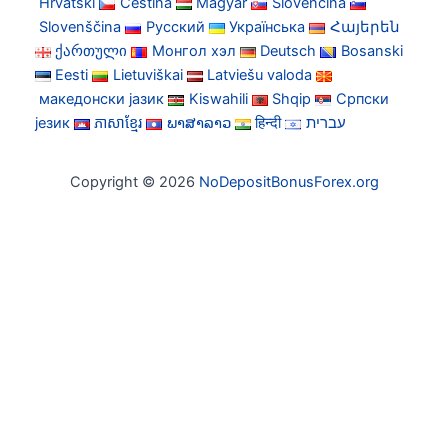
Hrvatski
Čeština
Magyar
Slovenčina
Slovenščina
Русский
Українська
Հայերեն
ქართული
Монгол хэл
Deutsch
Bosanski
Eesti
Lietuviškai
Latviešu valoda
македонски јазик
Kiswahili
Shqip
Српски
језик
ភាសាខ្មែរ
ພາສາລາວ
हिन्दी
עברית
Copyright © 2026
NoDepositBonusForex.org