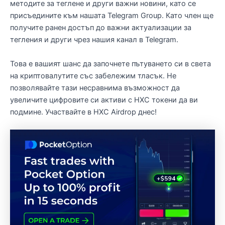
методите за теглене и други важни новини, като се
присъедините към нашата Telegram Group. Като член ще
получите ранен достъп до важни актуализации за
тегления и други чрез нашия канал в Telegram.
Това е вашият шанс да започнете пътуването си в света
на криптовалутите със забележим тласък. Не
позволявайте тази несравнима възможност да
увеличите цифровите си активи с HXC токени да ви
подмине. Участвайте в HXC Airdrop днес!