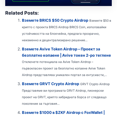
Related Posts:
Вземете BRICS $50 Crypto Airdrop
Вземете $50 в
крипто с проекта BRICS Airdrop BRICS Coin, използвайки
устойчивостта на блокчейна, предлага прозрачно,
неизменно и децентрализирано решение...
Вземете Avive Token Airdrop – Проект за
безплатно копаене | Avive токен 2-ро теглене
Отключете потенциала на Avive Token Airdrop –
първокласен проект за безплатно копаене Avive Token
Airdrop представлява уникален портал за ентусиасти,...
Вземете GRVT Crypto Airdrop
GRVT Crypto Airdrop
Представяме ви програмата GRVT Airdrop, пионерски
проект на GRVT, крипто хибридната борса от следващо
поколение за търговия...
Вземете $1000 в $ZKF Airdrop с FoxWallet |