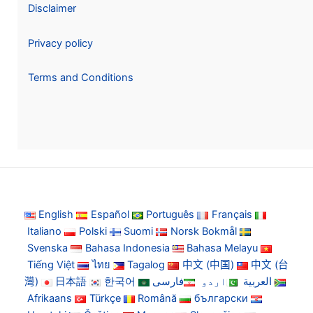
Disclaimer
Privacy policy
Terms and Conditions
English
Español
Português
Français
Italiano
Polski
Suomi
Norsk Bokmål
Svenska
Bahasa Indonesia
Bahasa Melayu
Tiếng Việt
ไทย
Tagalog
中文 (中国)
中文 (台
灣)
日本語
한국어
فارسی
اردو
العربية
Afrikaans
Türkçe
Română
български