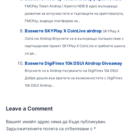
FMCPay Token Airdrop | Крипто NDB В едно вълнуващо
развитие за ентусиастите и търговците на криптовалута,
FMCPay, водеща платформа за...
Вземете SKYPlay X CoinLive airdrop
SKYPlay X
CoinLive Airdrop Впуснете се в вълнуващо пътешествие с
партньорския проект SKYPlay X CoinLive и грабнете шанса
си да...
Вземете DigiFinex 10k DSUI Airdrop Giveaway
Впуснете се в Airdrop пътуването на DigiFinex 10k DSUI
Добре дошли във вратата на възможностите с DigiFinex
10k DSUI Airdrop...
Leave a Comment
Вашият имейл адрес няма да бъде публикуван.
Задължителните полета са отбелязани с
*