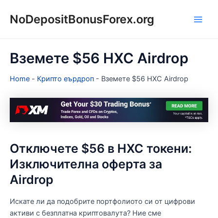
Skip
NoDepositBonusForex.org
to
Main
content
Men
Вземете $56 HXC Airdrop
Home
-
Крипто еърдроп
-
Вземете $56 HXC Airdrop
Отключете $56 в HXC токени:
Изключителна оферта за
Airdrop
Искате ли да подобрите портфолиото си от цифрови
активи с безплатна криптовалута? Ние сме