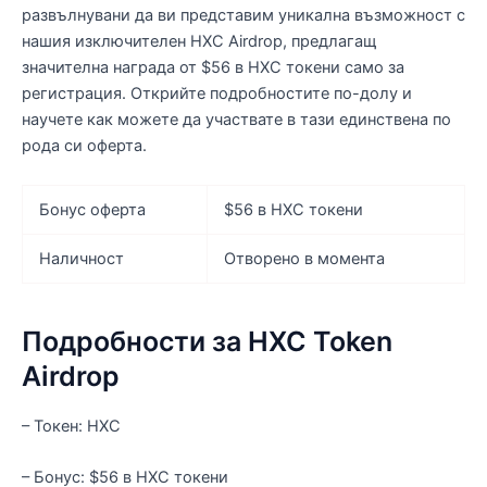
развълнувани да ви представим уникална възможност с
нашия изключителен HXC Airdrop, предлагащ
значителна награда от $56 в HXC токени само за
регистрация. Открийте подробностите по-долу и
научете как можете да участвате в тази единствена по
рода си оферта.
Бонус оферта
$56 в HXC токени
Наличност
Отворено в момента
Подробности за HXC Token
Airdrop
– Токен: HXC
– Бонус: $56 в HXC токени