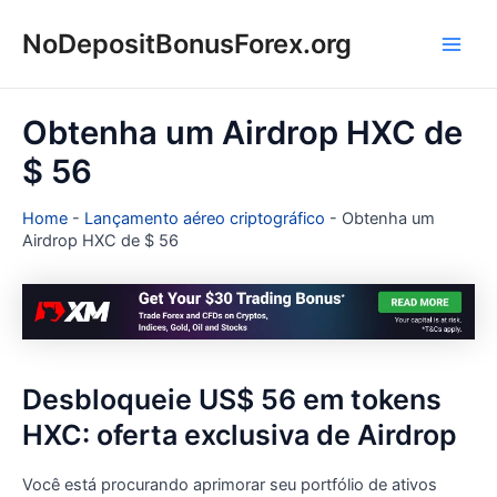
Ir
NoDepositBonusForex.org
para
Main
o
conteúdo
Men
Obtenha um Airdrop HXC de
$ 56
Home
-
Lançamento aéreo criptográfico
-
Obtenha um
Airdrop HXC de $ 56
Desbloqueie US$ 56 em tokens
HXC: oferta exclusiva de Airdrop
Você está procurando aprimorar seu portfólio de ativos