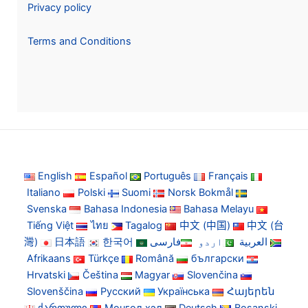
Privacy policy
Terms and Conditions
English
Español
Português
Français
Italiano
Polski
Suomi
Norsk Bokmål
Svenska
Bahasa Indonesia
Bahasa Melayu
Tiếng Việt
ไทย
Tagalog
中文 (中国)
中文 (台
灣)
日本語
한국어
فارسی
اردو
العربية
Afrikaans
Türkçe
Română
български
Hrvatski
Čeština
Magyar
Slovenčina
Slovenščina
Русский
Українська
Հայերեն