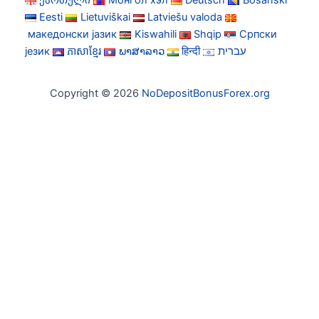
ქართული
Монгол хэл
Deutsch
Bosanski
Eesti
Lietuviškai
Latviešu valoda
македонски јазик
Kiswahili
Shqip
Српски
језик
ភាសាខ្មែរ
ພາສາລາວ
हिन्दी
עברית
Copyright © 2026
NoDepositBonusForex.org