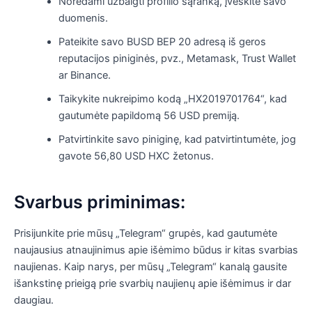
Norėdami užbaigti profilio sąranką, įveskite savo
duomenis.
Pateikite savo BUSD BEP 20 adresą iš geros
reputacijos piniginės, pvz., Metamask, Trust Wallet
ar Binance.
Taikykite nukreipimo kodą „HX2019701764“, kad
gautumėte papildomą 56 USD premiją.
Patvirtinkite savo piniginę, kad patvirtintumėte, jog
gavote 56,80 USD HXC žetonus.
Svarbus priminimas:
Prisijunkite prie mūsų „Telegram“ grupės, kad gautumėte
naujausius atnaujinimus apie išėmimo būdus ir kitas svarbias
naujienas. Kaip narys, per mūsų „Telegram“ kanalą gausite
išankstinę prieigą prie svarbių naujienų apie išėmimus ir dar
daugiau.