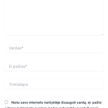
Vardas*
El.paštas*
Tinklalapis
Noriu savo interneto naršyklėje išsaugoti vardą, el. pašto