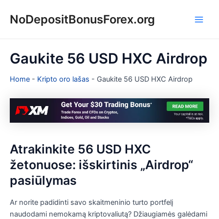
Pereiti
NoDepositBonusForex.org
prie
Main
turinio
Men
Gaukite 56 USD HXC Airdrop
Home
-
Kripto oro lašas
-
Gaukite 56 USD HXC Airdrop
Atrakinkite 56 USD HXC
žetonuose: išskirtinis „Airdrop“
pasiūlymas
Ar norite padidinti savo skaitmeninio turto portfelį
naudodami nemokamą kriptovaliutą? Džiaugiamės galėdami