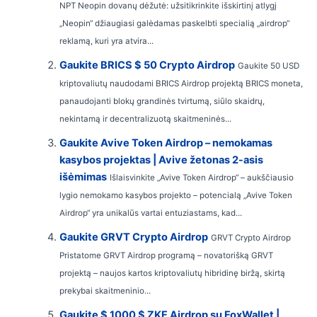
NPT Neopin dovanų dėžutė: užsitikrinkite išskirtinį atlygį
„Neopin“ džiaugiasi galėdamas paskelbti specialią „airdrop“
reklamą, kuri yra atvira...
Gaukite BRICS $ 50 Crypto Airdrop
Gaukite 50 USD
kriptovaliutų naudodami BRICS Airdrop projektą BRICS moneta,
panaudojanti blokų grandinės tvirtumą, siūlo skaidrų,
nekintamą ir decentralizuotą skaitmeninės...
Gaukite Avive Token Airdrop – nemokamas
kasybos projektas | Avive žetonas 2-asis
išėmimas
Išlaisvinkite „Avive Token Airdrop“ – aukščiausio
lygio nemokamo kasybos projekto – potencialą „Avive Token
Airdrop“ yra unikalūs vartai entuziastams, kad...
Gaukite GRVT Crypto Airdrop
GRVT Crypto Airdrop
Pristatome GRVT Airdrop programą – novatorišką GRVT
projektą – naujos kartos kriptovaliutų hibridinę biržą, skirtą
prekybai skaitmeninio...
Gaukite $ 1000 $ ZKF Airdrop su FoxWallet |