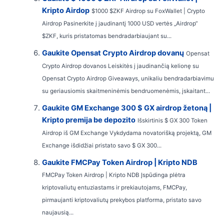
Kripto Airdop
$1000 $ZKF Airdrop su FoxWallet | Crypto
Airdrop Pasinerkite į jaudinantį 1000 USD vertės „Airdrop“
$ZKF, kuris pristatomas bendradarbiaujant su...
Gaukite Opensat Crypto Airdrop dovanų
Opensat
Crypto Airdrop dovanos Leiskitės į jaudinančią kelionę su
Opensat Crypto Airdrop Giveaways, unikaliu bendradarbiavimu
su geriausiomis skaitmeninėmis bendruomenėmis, įskaitant...
Gaukite GM Exchange 300 $ GX airdrop žetoną |
Kripto premija be depozito
Išskirtinis $ GX 300 Token
Airdrop iš GM Exchange Vykdydama novatorišką projektą, GM
Exchange išdidžiai pristato savo $ GX 300...
Gaukite FMCPay Token Airdrop | Kripto NDB
FMCPay Token Airdrop | Kripto NDB Įspūdinga plėtra
kriptovaliutų entuziastams ir prekiautojams, FMCPay,
pirmaujanti kriptovaliutų prekybos platforma, pristato savo
naujausią...