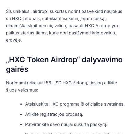
Šis unikalus „airdrop“ sukurtas norint pasveikinti naujokus
su HXC žetonais, suteikiant išskirtinį įėjimo tašką į
dinamišką skaitmeninių valiutų pasaulį. HXC Airdrop yra
puikus startas tiems, kurie nori pasižymėti kriptovaliutų
erdvėje.
„HXC Token Airdrop“ dalyvavimo
gairės
Norėdami reikalauti 56 USD HXC žetonų, tiesiog atlikite
šiuos veiksmus:
Atsisiųskite HXC programą iš oficialios svetainės.
Atlikite registracijos procesą.
Patvirtinkite savo naujai sukurtą paskyrą.