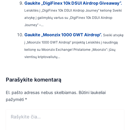
Gaukite „DigiFinex 10k DSUI Airdrop Giveaway“.
Leiskitės į „DigiFinex 10k DSUI Airdrop Journey“ kelionę Sveiki
atvykę į galimybių vartus su „DigiFinex 10k DSUI Airdrop
Journey“ –...
Gaukite „Moonzix 1000 GWT Airdrop“.
Sveiki atvykę
į „Moonzix 1000 GWT Airdrop“ projektą Leiskitės į naudingą
kelionę su Moonzix Exchange! Pristatome „Moonzix“: jūsų
vientisų kriptovaliutų...
Parašykite komentarą
El. pašto adresas nebus skelbiamas.
Būtini laukeliai
pažymėti
*
Rašykite
čia...