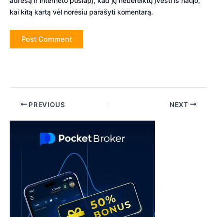
adresą ir interneto puslapį, kad jų nebereiktų įvesti iš naujo,
kai kitą kartą vėl norėsiu parašyti komentarą.
Post
PREVIOUS
NEXT
navigation