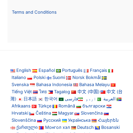
Terms and Conditions
English
Español
Português
Français
Italiano
Polski
Suomi
Norsk Bokmål
Svenska
Bahasa Indonesia
Bahasa Melayu
Tiếng Việt
ไทย
Tagalog
中文 (中国)
中文 (台
灣)
日本語
한국어
فارسی
اردو
العربية
Afrikaans
Türkçe
Română
български
Hrvatski
Čeština
Magyar
Slovenčina
Slovenščina
Русский
Українська
Հայերեն
ქართული
Монгол хэл
Deutsch
Bosanski