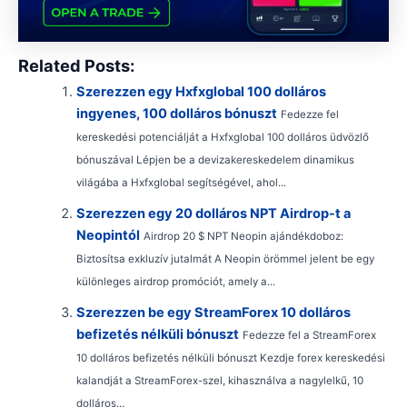
Related Posts:
Szerezzen egy Hxfxglobal 100 dolláros
ingyenes, 100 dolláros bónuszt
Fedezze fel
kereskedési potenciálját a Hxfxglobal 100 dolláros üdvözlő
bónuszával Lépjen be a devizakereskedelem dinamikus
világába a Hxfxglobal segítségével, ahol...
Szerezzen egy 20 dolláros NPT Airdrop-t a
Neopintól
Airdrop 20 $ NPT Neopin ajándékdoboz:
Biztosítsa exkluzív jutalmát A Neopin örömmel jelent be egy
különleges airdrop promóciót, amely a...
Szerezzen be egy StreamForex 10 dolláros
befizetés nélküli bónuszt
Fedezze fel a StreamForex
10 dolláros befizetés nélküli bónuszt Kezdje forex kereskedési
kalandját a StreamForex-szel, kihasználva a nagylelkű, 10
dolláros...