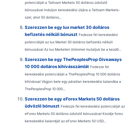
potenciálját a Tattvam Markets 50 dolláros üdvözlő
bónuszával Induljon kereskedési útjára a Tattvam Markets-
szel, ahol 50 dolláros...
Szerezzen be egy Iux market 30 dolláros
befizetés nélküli bónuszt
Fedezze fel kereskedési
potenciálját az Iux Market 30 dolláros befizetés nélküli
bónuszával Az Iux Marketen örömmel mutatjuk be a kezdő...
Szerezzen be egy ThePeoplesProp Giveaways
10 000 dolláros kihívásszámlát
Fedezze fel
kereskedési potenciálját a ThePeoplesProp 10 000 dolláros
kihívással Vágjon bele egy páratlan kereskedési kalandba a
ThePeoplesProp 10 000...
Szerezzen be egy eForex Markets 50 dolláros
üdvözlő bónuszt
Fedezze fel kereskedési potenciálját az
eForex Markets 50 dolláros üdvözlő bónuszával Kezdje forex
kereskedési kalandját az eForex Markets 50 USD...