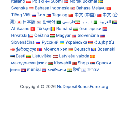
Italiano
Polski
Suomi
Norsk Bokmål
Svenska
Bahasa Indonesia
Bahasa Melayu
Tiếng Việt
ไทย
Tagalog
中文 (中国)
中文 (台
灣)
日本語
한국어
فارسی
اردو
العربية
Afrikaans
Türkçe
Română
български
Hrvatski
Čeština
Magyar
Slovenčina
Slovenščina
Русский
Українська
Հայերեն
ქართული
Монгол хэл
Deutsch
Bosanski
Eesti
Lietuviškai
Latviešu valoda
македонски јазик
Kiswahili
Shqip
Српски
језик
ភាសាខ្មែរ
ພາສາລາວ
हिन्दी
עברית
Copyright © 2026
NoDepositBonusForex.org