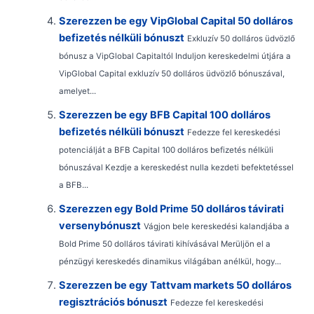
Szerezzen be egy VipGlobal Capital 50 dolláros
befizetés nélküli bónuszt
Exkluzív 50 dolláros üdvözlő
bónusz a VipGlobal Capitaltól Induljon kereskedelmi útjára a
VipGlobal Capital exkluzív 50 dolláros üdvözlő bónuszával,
amelyet...
Szerezzen be egy BFB Capital 100 dolláros
befizetés nélküli bónuszt
Fedezze fel kereskedési
potenciálját a BFB Capital 100 dolláros befizetés nélküli
bónuszával Kezdje a kereskedést nulla kezdeti befektetéssel
a BFB...
Szerezzen egy Bold Prime 50 dolláros távirati
versenybónuszt
Vágjon bele kereskedési kalandjába a
Bold Prime 50 dolláros távirati kihívásával Merüljön el a
pénzügyi kereskedés dinamikus világában anélkül, hogy...
Szerezzen be egy Tattvam markets 50 dolláros
regisztrációs bónuszt
Fedezze fel kereskedési