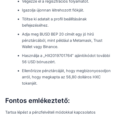
Végezze el a regisztrációs folyamatot.
Igazolja újonnan létrehozott fiókját.
Töltse ki adatait a profil beállításának
befejezéséhez.
Adja meg BUSD BEP 20 címét egy jó hírű
pénztárcából, mint például a Metamask, Trust
Wallet vagy Binance.
Használja a „HX2019701764” ajánlókódot további
56 USD bónuszért.
Ellenőrizze pénztárcáját, hogy megbizonyosodjon
arról, hogy megkapta az 56,80 dolláros HXC
tokenjét.
Fontos emlékeztető:
Tartsa lépést a pénzfelvételi módokkal kapcsolatos