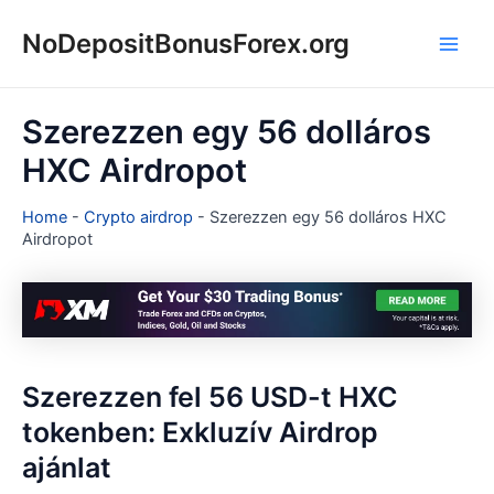
Skip
NoDepositBonusForex.org
to
Main
content
Men
Szerezzen egy 56 dolláros
HXC Airdropot
Home
-
Crypto airdrop
-
Szerezzen egy 56 dolláros HXC
Airdropot
Szerezzen fel 56 USD-t HXC
tokenben: Exkluzív Airdrop
ajánlat