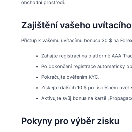
obchodní prostředí.
Zajištění vašeho uvítacíh
Přístup k vašemu uvítacímu bonusu 30 $ na Fore
Zahajte registraci na platformě AAA Trad
Po dokončení registrace automaticky ob
Pokračujte ověřením KYC.
Získejte dalších 10 $ po úspěšném ověře
Aktivujte svůj bonus na kartě „Propagace
Pokyny pro výběr zisku