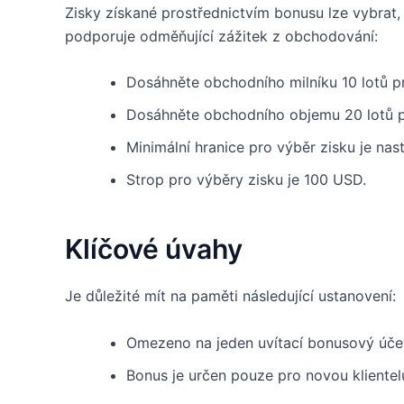
Zisky získané prostřednictvím bonusu lze vybrat, 
podporuje odměňující zážitek z obchodování:
Dosáhněte obchodního milníku 10 lotů p
Dosáhněte obchodního objemu 20 lotů p
Minimální hranice pro výběr zisku je na
Strop pro výběry zisku je 100 USD.
Klíčové úvahy
Je důležité mít na paměti následující ustanovení:
Omezeno na jeden uvítací bonusový účet 
Bonus je určen pouze pro novou klientel