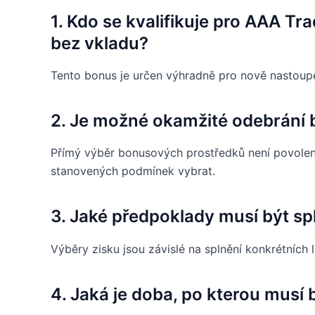
1. Kdo se kvalifikuje pro AAA 
bez vkladu?
Tento bonus je určen výhradně pro nově nastoupe
2. Je možné okamžité odebrání
Přímý výběr bonusových prostředků není povolen;
stanovených podmínek vybrat.
3. Jaké předpoklady musí být sp
Výběry zisku jsou závislé na splnění konkrétních
4. Jaká je doba, po kterou musí 