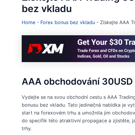
bez vkladu
Home
-
Forex bonus bez vkladu
-
Získejte AAA 
AAA obchodování 30USD F
Vydejte se na svou obchodní cestu s AAA Trading
bonusu bez vkladu. Tato jedinečná nabídka je vy
start na forexovém trhu a umožnila jim obchodova
do specifik této atraktivní propagace a zjistěte, 
trhy.