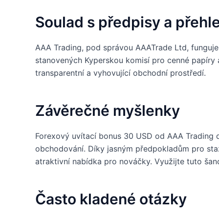
Soulad s předpisy a přehl
AAA Trading, pod správou AAATrade Ltd, funguje
stanovených Kyperskou komisí pro cenné papíry a
transparentní a vyhovující obchodní prostředí.
Závěrečné myšlenky
Forexový uvítací bonus 30 USD od AAA Trading d
obchodování. Díky jasným předpokladům pro staž
atraktivní nabídka pro nováčky. Využijte tuto šanc
Často kladené otázky