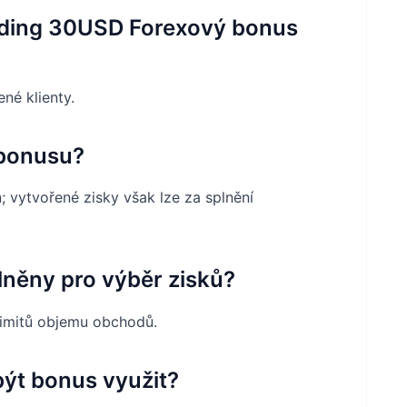
Trading 30USD Forexový bonus
né klienty.
 bonusu?
 vytvořené zisky však lze za splnění
lněny pro výběr zisků?
 limitů objemu obchodů.
být bonus využit?