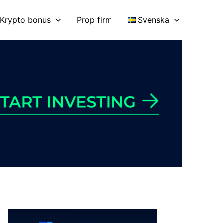
Krypto bonus
Prop firm
Svenska