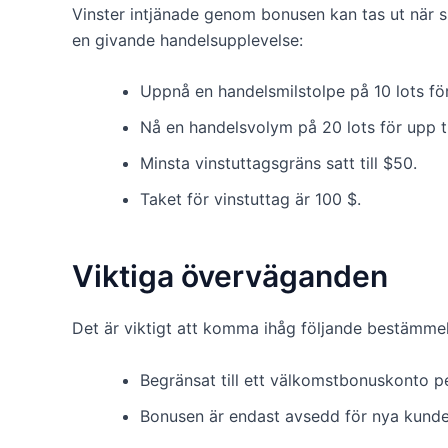
Vinster intjänade genom bonusen kan tas ut när spe
en givande handelsupplevelse:
Uppnå en handelsmilstolpe på 10 lots fö
Nå en handelsvolym på 20 lots för upp til
Minsta vinstuttagsgräns satt till $50.
Taket för vinstuttag är 100 $.
Viktiga överväganden
Det är viktigt att komma ihåg följande bestämmel
Begränsat till ett välkomstbonuskonto per
Bonusen är endast avsedd för nya kunder 