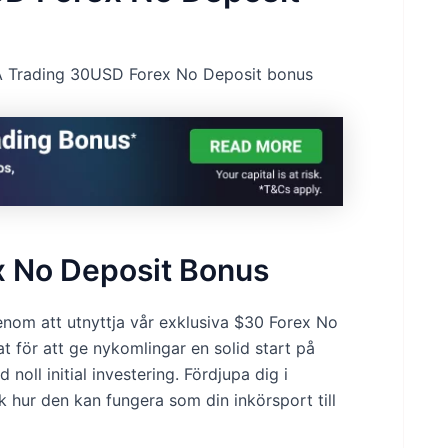
A Trading 30USD Forex No Deposit bonus
 No Deposit Bonus
nom att utnyttja vår exklusiva $30 Forex No
t för att ge nykomlingar en solid start på
noll initial investering. Fördjupa dig i
k hur den kan fungera som din inkörsport till