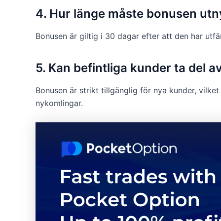
4. Hur länge måste bonusen utn
Bonusen är giltig i 30 dagar efter att den har utfä
5. Kan befintliga kunder ta del 
Bonusen är strikt tillgänglig för nya kunder, vilke
nykomlingar.