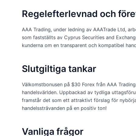
Regelefterlevnad och före
AAA Trading, under ledning av AAATrade Ltd, arb
som fastställts av Cyprus Securities and Exchan
kunderna om en transparent och kompatibel hande
Slutgiltiga tankar
Välkomstbonusen på $30 Forex från AAA Trading b
handelsvärlden. Uppbackad av tydliga uttagsförut
framstår det som ett attraktivt förslag för nybörj
handelssträvanden på en positiv ton!
Vanliga frågor