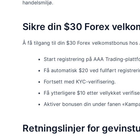
handelsmiljø.
Sikre din $30 Forex velk
Å få tilgang til din $30 Forex velkomstbonus hos 
Start registrering på AAA Trading-plattf
Få automatisk $20 ved fullført registreri
Fortsett med KYC-verifisering.
Få ytterligere $10 etter vellykket verifise
Aktiver bonusen din under fanen «Kampa
Retningslinjer for gevinst