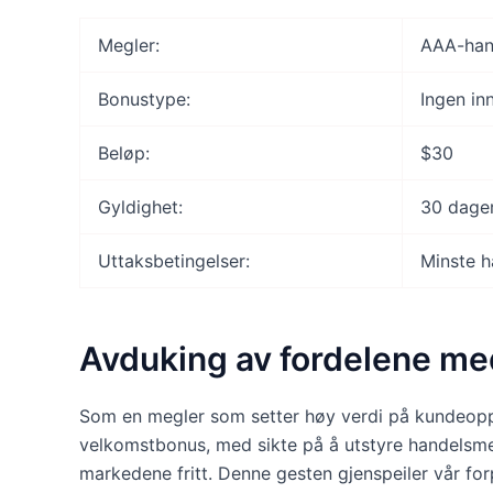
Megler:
AAA-han
Bonustype:
Ingen i
Beløp:
$30
Gyldighet:
30 dage
Uttaksbetingelser:
Minste h
Avduking av fordelene m
Som en megler som setter høy verdi på kundeoppf
velkomstbonus, med sikte på å utstyre handelsmen
markedene fritt. Denne gesten gjenspeiler vår forpli