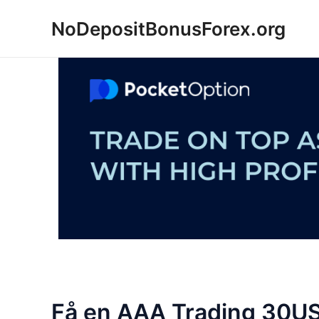
Hopp
NoDepositBonusForex.org
rett
til
innholdet
Få en AAA Trading 30US