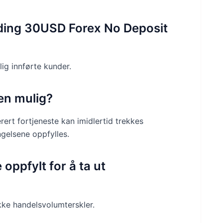
ading 30USD Forex No Deposit
ig innførte kunder.
en mulig?
erert fortjeneste kan imidlertid trekkes
ngelsene oppfylles.
oppfylt for å ta ut
ikke handelsvolumterskler.