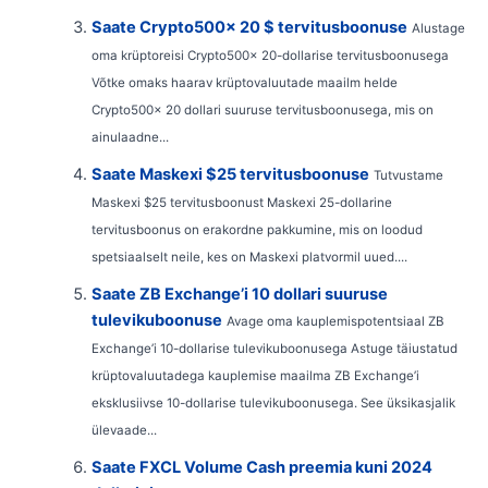
Saate Crypto500x 20 $ tervitusboonuse
Alustage
oma krüptoreisi Crypto500x 20-dollarise tervitusboonusega
Võtke omaks haarav krüptovaluutade maailm helde
Crypto500x 20 dollari suuruse tervitusboonusega, mis on
ainulaadne...
Saate Maskexi $25 tervitusboonuse
Tutvustame
Maskexi $25 tervitusboonust Maskexi 25-dollarine
tervitusboonus on erakordne pakkumine, mis on loodud
spetsiaalselt neile, kes on Maskexi platvormil uued....
Saate ZB Exchange’i 10 dollari suuruse
tulevikuboonuse
Avage oma kauplemispotentsiaal ZB
Exchange’i 10-dollarise tulevikuboonusega Astuge täiustatud
krüptovaluutadega kauplemise maailma ZB Exchange’i
eksklusiivse 10-dollarise tulevikuboonusega. See üksikasjalik
ülevaade...
Saate FXCL Volume Cash preemia kuni 2024