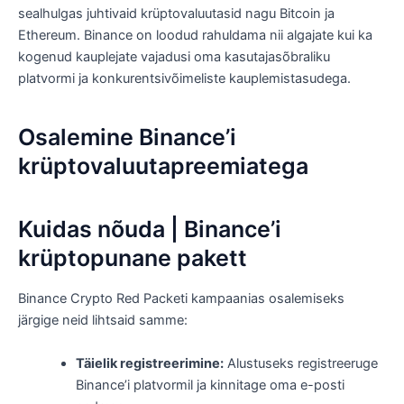
sealhulgas juhtivaid krüptovaluutasid nagu Bitcoin ja
Ethereum. Binance on loodud rahuldama nii algajate kui ka
kogenud kauplejate vajadusi oma kasutajasõbraliku
platvormi ja konkurentsivõimeliste kauplemistasudega.
Osalemine Binance’i
krüptovaluutapreemiatega
Kuidas nõuda | Binance’i
krüptopunane pakett
Binance Crypto Red Packeti kampaanias osalemiseks
järgige neid lihtsaid samme:
Täielik registreerimine:
Alustuseks registreeruge
Binance’i platvormil ja kinnitage oma e-posti