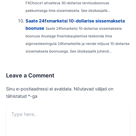
FXChoice’i ahvatleva 30-dollarise tervitusboonuse
pakkumisega ilma sissemakseta. See üksikasjalik...
Saate 24fxmarketsi 10-dollarise sissemakseta
boonuse
Saate 24fxmarketsi 10-dollarise sissemakseta
boonuse Alustage finantskauplemise teekonda ilma
alginvesteeringuta 24fxmarketite ja nende mõjuva 10-dollarise
sissemakseta boonusega. See üksikasjalik juhend...
Leave a Comment
Sinu e-postiaadressi ei avaldata.
Nõutavad väljad on
tähistatud
*
-ga
Type
here..