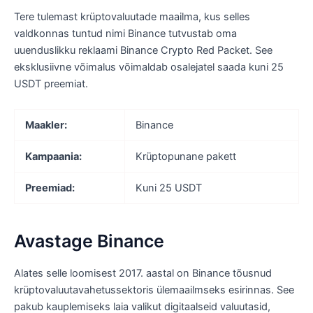
Tere tulemast krüptovaluutade maailma, kus selles
valdkonnas tuntud nimi Binance tutvustab oma
uuenduslikku reklaami Binance Crypto Red Packet. See
eksklusiivne võimalus võimaldab osalejatel saada kuni 25
USDT preemiat.
Maakler:
Binance
Kampaania:
Krüptopunane pakett
Preemiad:
Kuni 25 USDT
Avastage Binance
Alates selle loomisest 2017. aastal on Binance tõusnud
krüptovaluutavahetussektoris ülemaailmseks esirinnas. See
pakub kauplemiseks laia valikut digitaalseid valuutasid,