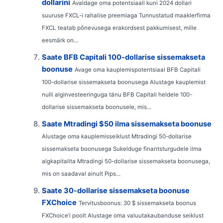
dollarini
Avaldage oma potentsiaali kuni 2024 dollari
suuruse FXCL-i rahalise preemiaga Tunnustatud maaklerfirma
FXCL teatab põnevusega erakordsest pakkumisest, mille
eesmärk on...
Saate BFB Capitali 100-dollarise sissemakseta
boonuse
Avage oma kauplemispotentsiaal BFB Capitali
100-dollarise sissemakseta boonusega Alustage kauplemist
nulli alginvesteeringuga tänu BFB Capitali heldele 100-
dollarise sissemakseta boonusele, mis...
Saate Mtradingi $50 ilma sissemakseta boonuse
Alustage oma kauplemisseiklust Mtradingi 50-dollarise
sissemakseta boonusega Sukelduge finantsturgudele ilma
algkapitalita Mtradingi 50-dollarise sissemakseta boonusega,
mis on saadaval ainult Pips...
Saate 30-dollarise sissemakseta boonuse
FXChoice
Tervitusboonus: 30 $ sissemakseta boonus
FXChoice’i poolt Alustage oma valuutakaubanduse seiklust