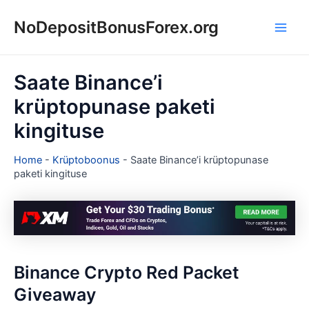
Skip
NoDepositBonusForex.org
to
Main
content
Men
Saate Binance’i
krüptopunase paketi
kingituse
Home
-
Krüptoboonus
-
Saate Binance’i krüptopunase
paketi kingituse
Binance Crypto Red Packet
Giveaway