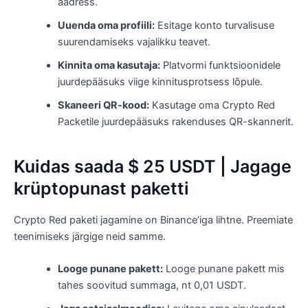
aadress.
Uuenda oma profiili:
Esitage konto turvalisuse
suurendamiseks vajalikku teavet.
Kinnita oma kasutaja:
Platvormi funktsioonidele
juurdepääsuks viige kinnitusprotsess lõpule.
Skaneeri QR-kood:
Kasutage oma Crypto Red
Packetile juurdepääsuks rakenduses QR-skannerit.
Kuidas saada $ 25 USDT | Jagage
krüptopunast paketti
Crypto Red paketi jagamine on Binance’iga lihtne. Preemiate
teenimiseks järgige neid samme.
Looge punane pakett:
Looge punane pakett mis
tahes soovitud summaga, nt 0,01 USDT.