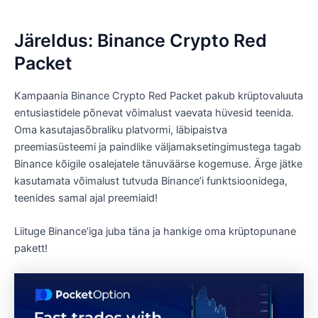
Järeldus: Binance Crypto Red
Packet
Kampaania Binance Crypto Red Packet pakub krüptovaluuta
entusiastidele põnevat võimalust vaevata hüvesid teenida.
Oma kasutajasõbraliku platvormi, läbipaistva
preemiasüsteemi ja paindlike väljamaksetingimustega tagab
Binance kõigile osalejatele tänuväärse kogemuse. Ärge jätke
kasutamata võimalust tutvuda Binance’i funktsioonidega,
teenides samal ajal preemiaid!
Liituge Binance’iga juba täna ja hankige oma krüptopunane
pakett!