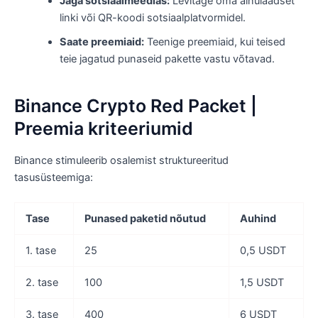
Jaga sotsiaalmeedias:
Levitage oma ainulaadset
linki või QR-koodi sotsiaalplatvormidel.
Saate preemiaid:
Teenige preemiaid, kui teised
teie jagatud punaseid pakette vastu võtavad.
Binance Crypto Red Packet |
Preemia kriteeriumid
Binance stimuleerib osalemist struktureeritud
tasusüsteemiga:
Tase
Punased paketid nõutud
Auhind
1. tase
25
0,5 USDT
2. tase
100
1,5 USDT
3. tase
400
6 USDT