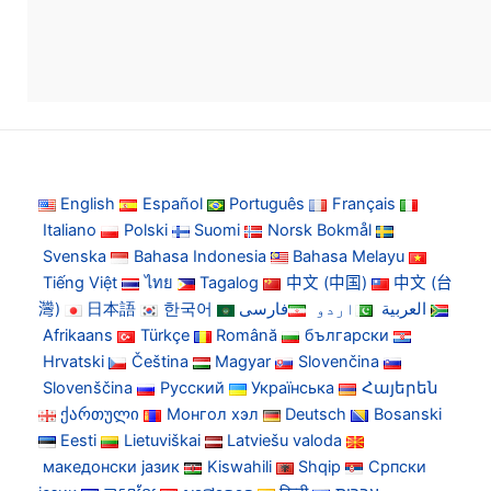
English
Español
Português
Français
Italiano
Polski
Suomi
Norsk Bokmål
Svenska
Bahasa Indonesia
Bahasa Melayu
Tiếng Việt
ไทย
Tagalog
中文 (中国)
中文 (台
灣)
日本語
한국어
فارسی
اردو
العربية
Afrikaans
Türkçe
Română
български
Hrvatski
Čeština
Magyar
Slovenčina
Slovenščina
Русский
Українська
Հայերեն
ქართული
Монгол хэл
Deutsch
Bosanski
Eesti
Lietuviškai
Latviešu valoda
македонски јазик
Kiswahili
Shqip
Српски