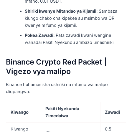
mfano, 0.01 USDT.
Shiriki kwenye Mitandao ya Kijamii:
Sambaza
kiungo chako cha kipekee au msimbo wa QR
kwenye mifumo ya kijamii.
Pokea Zawadi:
Pata zawadi kwani wengine
wanadai Pakiti Nyekundu ambazo umeshiriki.
Binance Crypto Red Packet |
Vigezo vya malipo
Binance huhamasisha ushiriki na mfumo wa malipo
uliopangwa:
Pakiti Nyekundu
Kiwango
Zawadi
Zimedaiwa
Kiwango
0.5