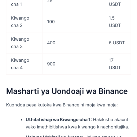
25
cha 1
USDT
Kiwango
1.5
100
cha 2
USDT
Kiwango
400
6 USDT
cha 3
Kiwango
17
900
cha 4
USDT
Masharti ya Uondoaji wa Binance
Kuondoa pesa kutoka kwa Binance ni moja kwa moja:
Uthibitishaji wa Kiwango cha 1:
Hakikisha akaunti
yako imethibitishwa kwa kiwango kinachohitajika.