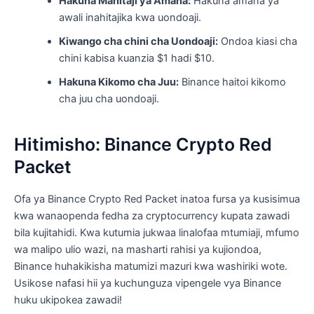
Hakuna Mahitaji ya Amana:
Hakuna amana ya
awali inahitajika kwa uondoaji.
Kiwango cha chini cha Uondoaji:
Ondoa kiasi cha
chini kabisa kuanzia $1 hadi $10.
Hakuna Kikomo cha Juu:
Binance haitoi kikomo
cha juu cha uondoaji.
Hitimisho: Binance Crypto Red
Packet
Ofa ya Binance Crypto Red Packet inatoa fursa ya kusisimua
kwa wanaopenda fedha za cryptocurrency kupata zawadi
bila kujitahidi. Kwa kutumia jukwaa linalofaa mtumiaji, mfumo
wa malipo ulio wazi, na masharti rahisi ya kujiondoa,
Binance huhakikisha matumizi mazuri kwa washiriki wote.
Usikose nafasi hii ya kuchunguza vipengele vya Binance
huku ukipokea zawadi!