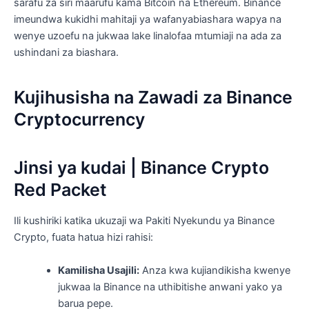
sarafu za siri maarufu kama Bitcoin na Ethereum. Binance
imeundwa kukidhi mahitaji ya wafanyabiashara wapya na
wenye uzoefu na jukwaa lake linalofaa mtumiaji na ada za
ushindani za biashara.
Kujihusisha na Zawadi za Binance
Cryptocurrency
Jinsi ya kudai | Binance Crypto
Red Packet
Ili kushiriki katika ukuzaji wa Pakiti Nyekundu ya Binance
Crypto, fuata hatua hizi rahisi:
Kamilisha Usajili:
Anza kwa kujiandikisha kwenye
jukwaa la Binance na uthibitishe anwani yako ya
barua pepe.