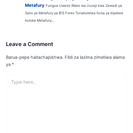
Metafury
Fungua Uwezo Wako wa Uuzaji kwa Zawadi ya
Salio ya Metafury ya $15 Forex Tunakuletea fursa ya kipekee
kutoka Metafury,...
Leave a Comment
Barua-pepe haitachapishwa.
Fildi za lazima zimetiwa alama
ya
*
Type
here..