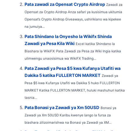
Pata zawadi za Opensat Crypto Airdrop
Zawadi za
Opensat za Crypto Airdrop Anza safari ya kusisimua ukitumia
Opensat’s Crypto Airdrop Giveaways, ushirikiano wa kipekee
na jumuiya...
Pata Shindano la Onyesho la Wikifx Shinda
Zawadi ya Pesa Kila Wiki
Excel katika Shindano la
Biashara la WikiFX: Pata Zawadi za Pesa za Wiki Ingia katika
ulimwengu unaosisimua wa WikiFX Trading...
Pata Zawadi ya Pesa $5 kwa Kufanya Utafiti wa
Dakika 5 katika FULLERTON MARKET
Zawadi ya
Pesa $5 kwa Kufanya Utafiti wa Dakika 5 huko FULLERTON
MARKET Katika FULLERTON MARKET, huluki mashuhuri katika
tasnia...
Pata Bonasi ya Zawadi ya Xm 50USD
Bonasi ya
Zawadi ya Xm 50USD Karibu kwenye lango la fursa za
biashara zilizoimarishwa na Bonasi ya Zawadi ya XM...