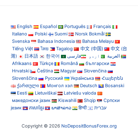
English
Español
Português
Français
Italiano
Polski
Suomi
Norsk Bokmål
Svenska
Bahasa Indonesia
Bahasa Melayu
Tiếng Việt
ไทย
Tagalog
中文 (中国)
中文 (台
灣)
日本語
한국어
فارسی
اردو
العربية
Afrikaans
Türkçe
Română
български
Hrvatski
Čeština
Magyar
Slovenčina
Slovenščina
Русский
Українська
Հայերեն
ქართული
Монгол хэл
Deutsch
Bosanski
Eesti
Lietuviškai
Latviešu valoda
македонски јазик
Kiswahili
Shqip
Српски
језик
ភាសាខ្មែរ
ພາສາລາວ
हिन्दी
עברית
Copyright © 2026
NoDepositBonusForex.org