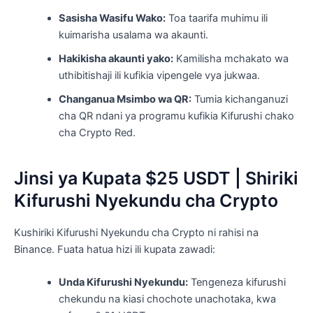
Sasisha Wasifu Wako:
Toa taarifa muhimu ili
kuimarisha usalama wa akaunti.
Hakikisha akaunti yako:
Kamilisha mchakato wa
uthibitishaji ili kufikia vipengele vya jukwaa.
Changanua Msimbo wa QR:
Tumia kichanganuzi
cha QR ndani ya programu kufikia Kifurushi chako
cha Crypto Red.
Jinsi ya Kupata $25 USDT | Shiriki
Kifurushi Nyekundu cha Crypto
Kushiriki Kifurushi Nyekundu cha Crypto ni rahisi na
Binance. Fuata hatua hizi ili kupata zawadi:
Unda Kifurushi Nyekundu:
Tengeneza kifurushi
chekundu na kiasi chochote unachotaka, kwa