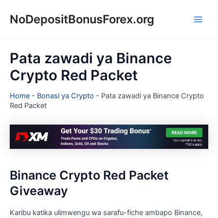
Skip
NoDepositBonusForex.org
to
Main
content
Men
Pata zawadi ya Binance
Crypto Red Packet
Home
-
Bonasi ya Crypto
-
Pata zawadi ya Binance Crypto
Red Packet
Binance Crypto Red Packet
Giveaway
Karibu katika ulimwengu wa sarafu-fiche ambapo Binance,