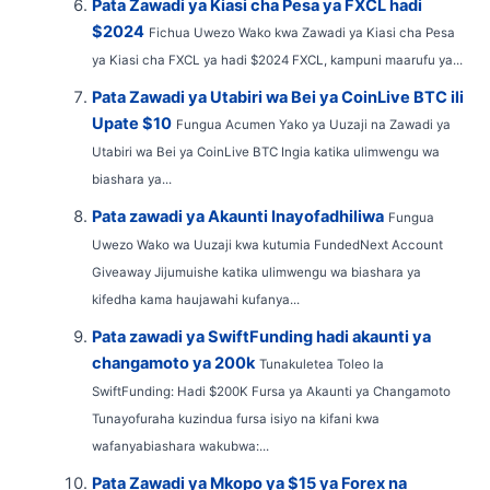
Pata Zawadi ya Kiasi cha Pesa ya FXCL hadi
$2024
Fichua Uwezo Wako kwa Zawadi ya Kiasi cha Pesa
ya Kiasi cha FXCL ya hadi $2024 FXCL, kampuni maarufu ya...
Pata Zawadi ya Utabiri wa Bei ya CoinLive BTC ili
Upate $10
Fungua Acumen Yako ya Uuzaji na Zawadi ya
Utabiri wa Bei ya CoinLive BTC Ingia katika ulimwengu wa
biashara ya...
Pata zawadi ya Akaunti Inayofadhiliwa
Fungua
Uwezo Wako wa Uuzaji kwa kutumia FundedNext Account
Giveaway Jijumuishe katika ulimwengu wa biashara ya
kifedha kama haujawahi kufanya...
Pata zawadi ya SwiftFunding hadi akaunti ya
changamoto ya 200k
Tunakuletea Toleo la
SwiftFunding: Hadi $200K Fursa ya Akaunti ya Changamoto
Tunayofuraha kuzindua fursa isiyo na kifani kwa
wafanyabiashara wakubwa:...
Pata Zawadi ya Mkopo ya $15 ya Forex na